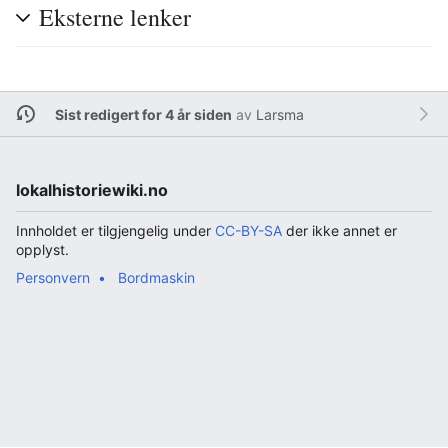
Eksterne lenker
Sist redigert for 4 år siden
av
Larsma
lokalhistoriewiki.no
Innholdet er tilgjengelig under
CC-BY-SA
der ikke annet er
opplyst.
Personvern
Bordmaskin