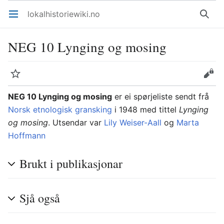
lokalhistoriewiki.no
Åpne hovedmenyen
Søk
NEG 10 Lynging og mosing
Overvåk
Rediger
NEG 10 Lynging og mosing
er ei spørjeliste sendt frå
Norsk etnologisk gransking
i 1948 med tittel
Lynging
og mosing
. Utsendar var
Lily Weiser-Aall
og
Marta
Hoffmann
Brukt i publikasjonar
Sjå også