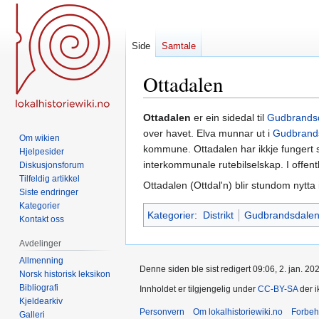
Side
Samtale
Ottadalen
Hopp
Hopp
Ottadalen
er ein sidedal til
Gudbrands
til
til
over havet. Elva munnar ut i
Gudbrand
Om wikien
navigering
søk
kommune. Ottadalen har ikkje fungert 
Hjelpesider
interkommunale rutebilselskap. I offentl
Diskusjonsforum
Tilfeldig artikkel
Ottadalen (Ottdal'n) blir stundom nytta
Siste endringer
Kategorier
Kategorier
:
Distrikt
Gudbrandsdale
Kontakt oss
Avdelinger
Allmenning
Denne siden ble sist redigert 09:06, 2. jan. 20
Norsk historisk leksikon
Bibliografi
Innholdet er tilgjengelig under
CC-BY-SA
der i
Kjeldearkiv
Personvern
Om lokalhistoriewiki.no
Forbeh
Galleri