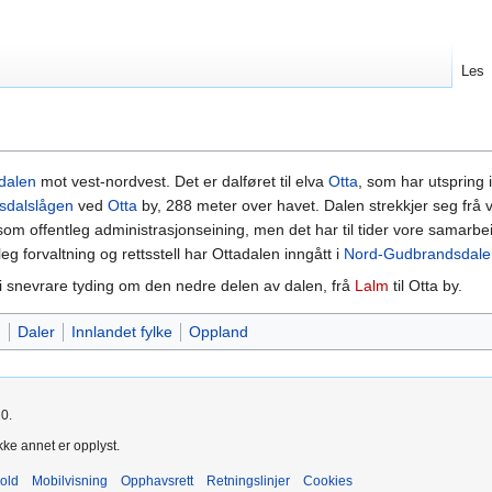
Les
dalen
mot vest-nordvest. Det er dalføret til elva
Otta
, som har utspring 
sdalslågen
ved
Otta
by, 288 meter over havet. Dalen strekkjer seg f
som offentleg administrasjonseining, men det har til tider vore samar
eg forvaltning og rettsstell har Ottadalen inngått i
Nord-Gudbrandsdale
 i snevrare tyding om den nedre delen av dalen, frå
Lalm
til Otta by.
n
Daler
Innlandet fylke
Oppland
20.
kke annet er opplyst.
old
Mobilvisning
Opphavsrett
Retningslinjer
Cookies