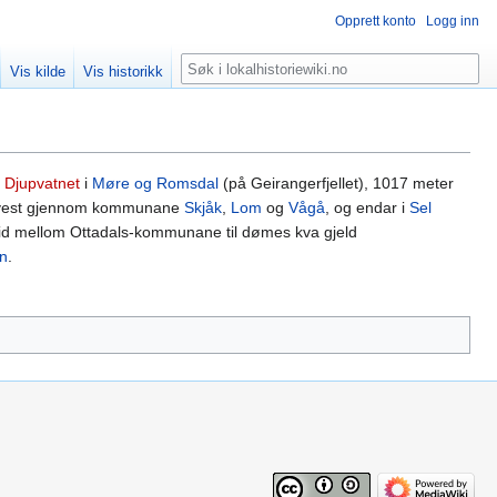
Opprett konto
Logg inn
Søk
Vis kilde
Vis historikk
i
Djupvatnet
i
Møre og Romsdal
(på Geirangerfjellet), 1017 meter
rå vest gjennom kommunane
Skjåk
,
Lom
og
Vågå
, og endar i
Sel
beid mellom Ottadals-kommunane til dømes kva gjeld
n
.