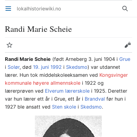
lokalhistoriewiki.no
Åpne hovedmenyen
Søk
Randi Marie Scheie
Overvåk
Rediger
Randi Marie Scheie
(født Arneberg 3. juni 1904 i
Grue
i
Solør
, død
19. juni
1992
i
Skedsmo
) var utdannet
lærer. Hun tok middelskoleeksamen ved
Kongsvinger
kommunale høyere allmennskole
i 1922 og
lærerprøven ved
Elverum lærerskole
i 1925. Deretter
var hun lærer ett år i Grue, ett år i
Brandval
før hun i
1927 ble ansatt ved
Sten skole
i
Skedsmo
.