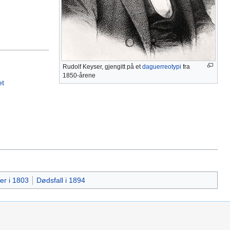
Rudolf Keyser, gjengitt på et
daguerreotypi
fra
1850-årene
et
er i 1803
Dødsfall i 1894