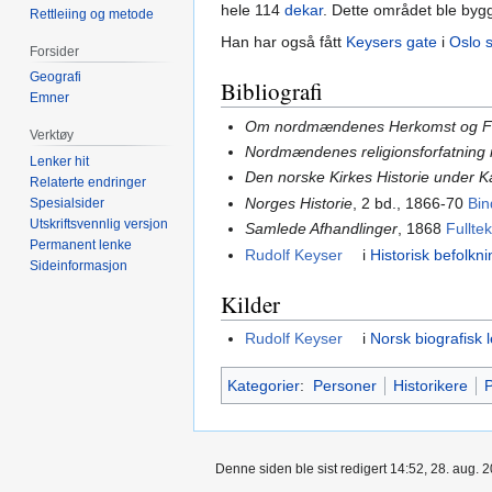
hele 114
dekar
. Dette området ble bygg
Rettleiing og metode
Han har også fått
Keysers gate
i
Oslo 
Forsider
Geografi
Bibliografi
Emner
Om nordmændenes Herkomst og F
Verktøy
Nordmændenes religionsforfatnin
Lenker hit
Den norske Kirkes Historie under K
Relaterte endringer
Norges Historie
, 2 bd., 1866-70
Bin
Spesialsider
Utskriftsvennlig versjon
Samlede Afhandlinger
, 1868
Fulltek
Permanent lenke
Rudolf Keyser
i
Historisk befolkni
Sideinformasjon
Kilder
Rudolf Keyser
i
Norsk biografisk 
Kategorier
:
Personer
Historikere
P
Denne siden ble sist redigert 14:52, 28. aug. 