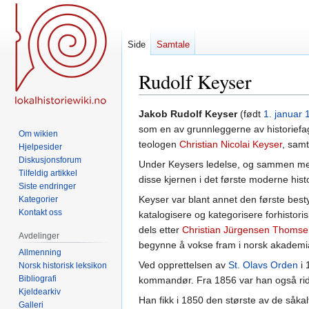
Side
Samtale
Rudolf Keyser
Hopp
Hopp
Jakob Rudolf Keyser
(født
1. januar
til
til
som en av grunnleggerne av historiefag
Om wikien
navigering
søk
teologen
Christian Nicolai Keyser
, samt
Hjelpesider
Diskusjonsforum
Under Keysers ledelse, og sammen
Tilfeldig artikkel
disse kjernen i det første moderne histo
Siste endringer
Keyser var blant annet den første best
Kategorier
Kontakt oss
katalogisere og kategorisere forhistor
dels etter
Christian Jürgensen Thomse
Avdelinger
begynne å vokse fram i norsk akademi
Allmenning
Ved opprettelsen av
St. Olavs Orden
i 
Norsk historisk leksikon
Bibliografi
kommandør. Fra 1856 var han også ri
Kjeldearkiv
Han fikk i 1850 den største av de såka
Galleri