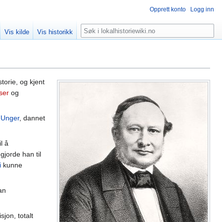
Opprett konto
Logg inn
Søk
Vis kilde
Vis historikk
torie, og kjent
ser
og
 Unger
, dannet
l å
gjorde han til
i
kunne
an
isjon, totalt