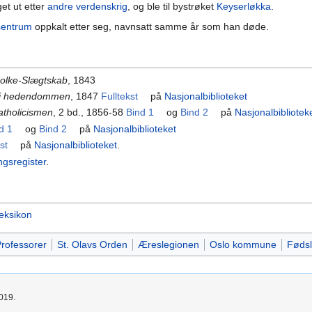
et ut etter
andre verdenskrig
, og ble til bystrøket
Keyserløkka
.
sentrum
oppkalt etter seg, navnsatt samme år som han døde.
olke-Slægtskab
, 1843
g i hedendommen
, 1847
Fulltekst
på
Nasjonalbiblioteket
atholicismen
, 2 bd., 1856-58
Bind 1
og
Bind 2
på
Nasjonalbibliotek
d 1
og
Bind 2
på
Nasjonalbiblioteket
st
på
Nasjonalbiblioteket
.
ngsregister
.
leksikon
rofessorer
St. Olavs Orden
Æreslegionen
Oslo kommune
Fødsl
2019.