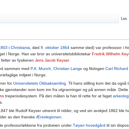
Les
1803
i
Christiania
, død
9. oktober
1864
samme sted) var professsor i his
et i Norge. Han var bror av universitetsbibliotekar
Fredrik Wilhelm Key
 fetter av fysikeren
Jens Jacob Keyser
.
 med sammen med
P.A. Munch
,
Christian Lange
og filologen
Carl Richard
riefaglige miljøet i Norge.
yrer for
Universitetets Oldsaksamling
. Til hans stilling kom det da også ti
iske gjenstander som kom inn fra utgravninger og på annen måte. Dette 
ns
treperiodesystem. På den måten la han til rette for at faget
arkeolog
a.
1847 ble Rudolf Keyser utnevnt til ridder, og ved sin avskjed 1862 ble h
dder av den franske
Æreslegionen
.
lte professorløkkene fra jordveien under
Tøyen hovedgård
til sin dispos