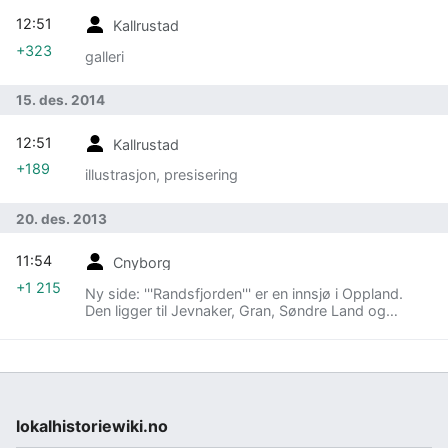
12:51
Kallrustad
+323
galleri
15. des. 2014
12:51
Kallrustad
+189
illustrasjon, presisering
20. des. 2013
11:54
Cnyborg
+1 215
Ny side: '''Randsfjorden''' er en innsjø i Oppland.
Den ligger til Jevnaker, Gran, Søndre Land og
[[Nordre Land kommune|No...
lokalhistoriewiki.no