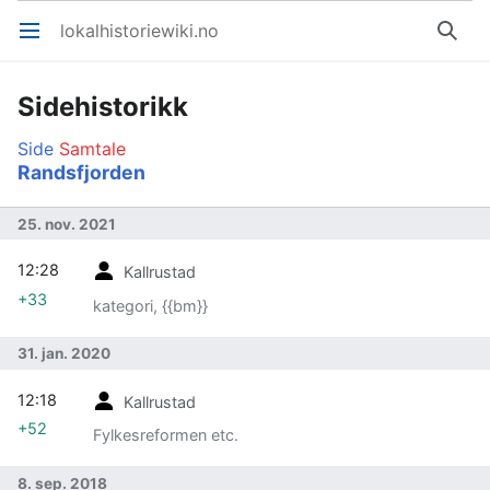
lokalhistoriewiki.no
Åpne hovedmenyen
Søk
Sidehistorikk
Side
Samtale
Randsfjorden
25. nov. 2021
12:28
Kallrustad
+33
kategori, {{bm}}
31. jan. 2020
12:18
Kallrustad
+52
Fylkesreformen etc.
8. sep. 2018