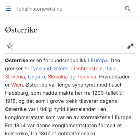
lokalhistoriewiki.no
Åpne hovedmenyen
Søk
Østerrike
Overvåk
Rediger
Østerrike
er en forbundsrepublikk i
Europa
. Den
grenser til
Tyskland
,
Sveits
,
Liechtenstein
,
Italia
,
Slovenia
,
Ungarn
,
Slovakia
og
Tsjekkia
. Hovedstaden
er
Wien
. Østerrike var lenge synonymt med huset
Habsburg, som hadde makta her fra 1200-tallet til
1918, og det som i grove trekk tilsvarer dagens
Østerrike var i tidlig nytid kjernelandet i en
konglomeratstat som var en av stormaktene i Europa.
Fra 1804 var denne konglomeratstaten formelt et
keiserrike, fra 1867 et dobbeltmonarki.