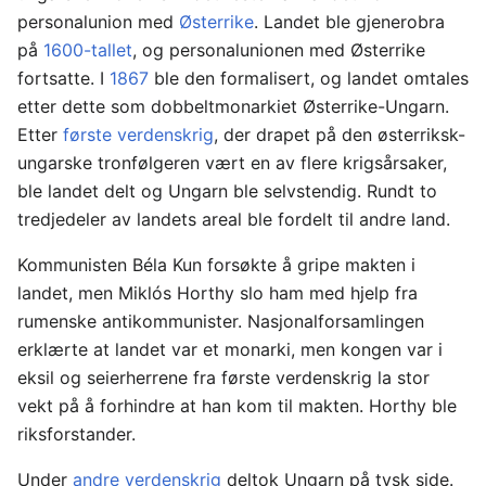
personalunion med
Østerrike
. Landet ble gjenerobra
på
1600-tallet
, og personalunionen med Østerrike
fortsatte. I
1867
ble den formalisert, og landet omtales
etter dette som dobbeltmonarkiet Østerrike-Ungarn.
Etter
første verdenskrig
, der drapet på den østerriksk-
ungarske tronfølgeren vært en av flere krigsårsaker,
ble landet delt og Ungarn ble selvstendig. Rundt to
tredjedeler av landets areal ble fordelt til andre land.
Kommunisten Béla Kun forsøkte å gripe makten i
landet, men Miklós Horthy slo ham med hjelp fra
rumenske antikommunister. Nasjonalforsamlingen
erklærte at landet var et monarki, men kongen var i
eksil og seierherrene fra første verdenskrig la stor
vekt på å forhindre at han kom til makten. Horthy ble
riksforstander.
Under
andre verdenskrig
deltok Ungarn på tysk side.