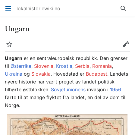
lokalhistoriewiki.no
Åpne hovedmenyen
Søk
Ungarn
Overvåk
Rediger
Ungarn
er en sentraleuropeisk republikk. Den grenser
til
Østerrike
,
Slovenia
,
Kroatia
,
Serbia
,
Romania
,
Ukraina
og
Slovakia
. Hovedstad er
Budapest
. Landets
nyere historie har vært preget av landet politisk
tilhørte østblokken.
Sovjetunionens
invasjon i
1956
førte til at mange flyktet fra landet, en del av dem til
Norge.