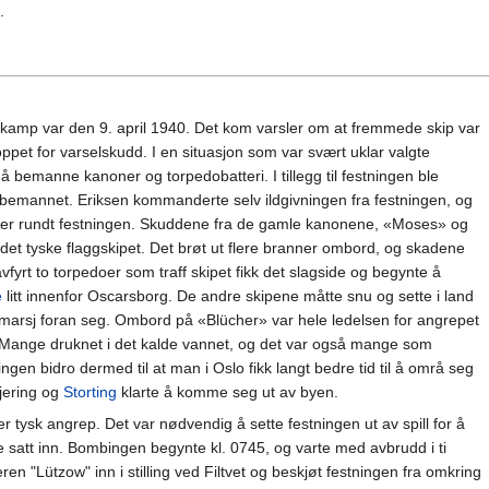
.
 kamp var den 9. april 1940. Det kom varsler om at fremmede skip var
oppet for varselskudd. I en situasjon som var svært uklar valgte
 å bemanne kanoner og torpedobatteri. I tillegg til festningen ble
 bemannet. Eriksen kommanderte selv ildgivningen fra festningen, og
rker rundt festningen. Skuddene fra de gamle kanonene, «Moses» og
 det tyske flaggskipet. Det brøt ut flere branner ombord, og skadene
 avfyrt to torpedoer som traff skipet fikk det slagside og begynte å
e
litt innenfor Oscarsborg. De andre skipene måtte snu og sette i land
 marsj foran seg. Ombord på «Blücher» var hele ledelsen for angrepet
ange druknet i det kalde vannet, og det var også mange som
ngen bidro dermed til at man i Oslo fikk langt bedre tid til å områ seg
gjering og
Storting
klarte å komme seg ut av byen.
tysk angrep. Det var nødvendig å sette festningen ut av spill for å
e satt inn. Bombingen begynte kl. 0745, og varte med avbrudd i ti
en "Lützow" inn i stilling ved Filtvet og beskjøt festningen fra omkring