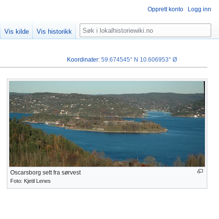
Opprett konto
Logg inn
Søk
Vis kilde
Vis historikk
Koordinater
:
59.674545° N
10.606953° Ø
Oscarsborg sett fra sørvest
Foto: Kjetil Lenes