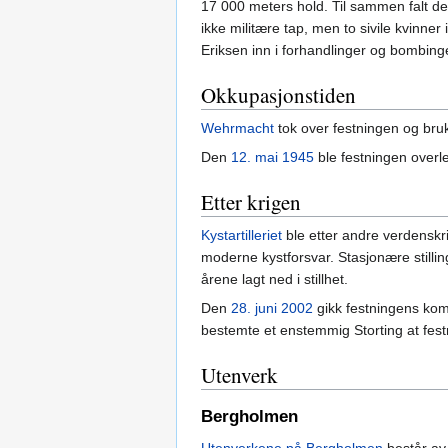
17 000 meters hold. Til sammen falt de
ikke militære tap, men to sivile kvinne
Eriksen inn i forhandlinger og bombinge
Okkupasjonstiden
Wehrmacht
tok over festningen og bruk
Den
12. mai
1945
ble festningen overle
Etter krigen
Kystartilleriet
ble etter andre verdenskri
moderne kystforsvar. Stasjonære stilling
årene lagt ned i stillhet.
Den
28. juni
2002
gikk festningens kom
bestemte et enstemmig Storting at fe
Utenverk
Bergholmen