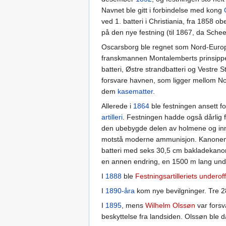
Navnet ble gitt i forbindelse med kong
ved 1. batteri i Christiania, fra 1858 o
på den nye festning (til 1867, da Scheel 
Oscarsborg ble regnet som Nord-Europ
franskmannen Montalemberts prinsipper
batteri, Østre strandbatteri og Vestre St
forsvare havnen, som ligger mellom Nor
dem
kasematter
.
Allerede i
1864
ble festningen ansett fo
artilleri
. Festningen hadde også dårlig fo
den ubebygde delen av holmene og inn
motstå moderne ammunisjon. Kanonene de
batteri med seks 30,5 cm bakladekanon
en annen endring, en 1500 m lang und
I
1888
ble
Festningsartilleriets underof
I
1890-åra
kom nye bevilgninger. Tre 2
I
1895
, mens
Wilhelm Olssøn
var forsv
beskyttelse fra landsiden. Olssøn ble 