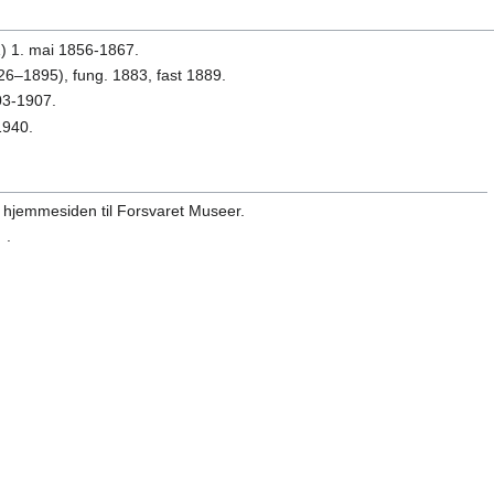
) 1. mai 1856-1867.
6–1895), fung. 1883, fast 1889.
03-1907.
1940.
hjemmesiden til Forsvaret Museer.
.