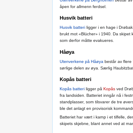
Utenverkene på Bergholmen
består av 
åpen for allmenn ferdsel.
Husvik batteri
Husvik batteri
ligger i en hage i Drøbak
brukt mot «Blücher» i 1940. Da skipet 
som derfor måtte evakueres.
Håøya
Utenverkene på Håøya
består av flere
sørlige delen av øya. Særlig Haubitzbatt
Kopås batteri
Kopås batteri
ligger på
Kopås
ved Drøb
fra landsiden. Batteriet inngår nå i fes
standplasser, som tilsvarer de tre øvers
ble det anlagt en provisorisk kommandop
Batteriet har vært i kamp i et tilfelle
skipets skjebne, blant annet ved at man