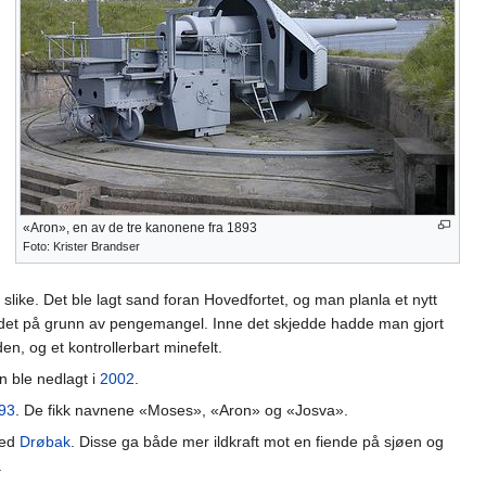
«Aron», en av de tre kanonene fra 1893
Foto: Krister Brandser
like. Det ble lagt sand foran Hovedfortet, og man planla et nytt
det på grunn av pengemangel. Inne det skjedde hadde man gjort
en, og et kontrollerbart minefelt.
n ble nedlagt i
2002
.
93
. De fikk navnene «Moses», «Aron» og «Josva».
ved
Drøbak
. Disse ga både mer ildkraft mot en fiende på sjøen og
.