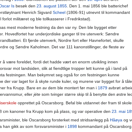
Oscar Is
besøk den
23. august
1855
. Den 1. mai 1856 ble batterichef
berstløytnant Henrich Sigvard
Scheel
(1806-91) utnevnt til kommandant
forlot militæret og ble tollkasserer i Fredrikstad).
as mest moderne festning da den var ny. Den ble bygget etter
. Hovedfortet har underjordiske ganger til tre utenverk: Søndre
randbatteri. Et fjerde utenverk, Nordre fort eller Havnefortet, skulle
dre og Søndre Kaholmen. Det var 111 kanonstillinger, de fleste av
r å være foreldet, fordi det hadde vært en enorm utvikling innen
rsvar mot landsiden, slik at fiendtlige tropper lett kunne gå i land på
ta festningen. Man bekymret seg også for om festningen kunne
r var laget for å skyte runde kuler, og murene var bygget for å tåle s
er fra Krupp. Bare en av dem ble montert før man i
1879
avbrøt arbei
ervannsmur, eller
jéte
som tvinger større skip til å benytte den østre led
fiserskole
opprettet på Oscarsborg. Befal ble utdannet der fram til skole
8 cm kanoner fra Krupp kom på plass, og var operative den
23. mai
18
arsminister, ble Oscarsborg forsterket med stridsanlegg på
Håøya
og 
da han gikk av som forsvarsminister i
1898
kommandant på Oscarsborg