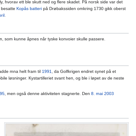
 hvorav ett ble skutt ned og flere skadet. På norsk side var det
e besatte
Kopås batteri
på Drøbakssiden omkring 1730 gikk oberst
ril
.
den, som kunne åpnes når tyske konvoier skulle passere.
adde mna helt fram til
1991
, da Golfkrigen endret synet på et
le løsninger. Kystartilleriet svant hen, og ble i løpet av de neste
95
, men også denne aktiviteten stagnerte. Den
8. mai
2003