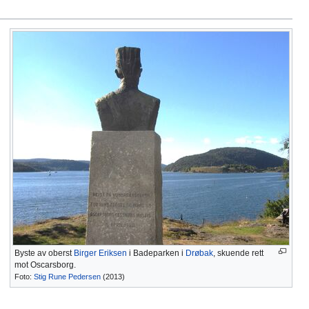
Byste av oberst
Birger Eriksen
i Badeparken i
Drøbak
, skuende rett
mot Oscarsborg.
Foto:
Stig Rune Pedersen
(2013)