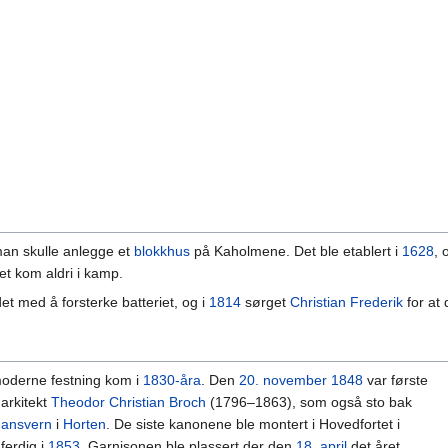
man skulle anlegge et
blokkhus
på Kaholmene. Det ble etablert i
1628
, 
et kom aldri i kamp.
et med å forsterke batteriet, og i
1814
sørget
Christian Frederik
for at 
oderne festning kom i
1830-åra
. Den
20. november
1848
var første
 arkitekt
Theodor Christian Broch
(1796–1863), som også sto bak
hansvern
i
Horten
. De siste kanonene ble montert i Hovedfortet i
 ferdig i
1853
. Garnisonen ble plassert der den
18. april
det året.