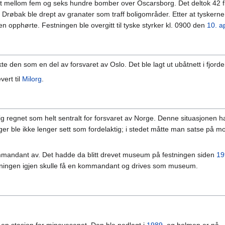
t mellom fem og seks hundre bomber over Oscarsborg. Det deltok 42 fly,
r i Drøbak ble drept av granater som traff boligområder. Etter at tyskern
n opphørte. Festningen ble overgitt til tyske styrker kl. 0900 den
10. ap
te den som en del av forsvaret av Oslo. Det ble lagt ut ubåtnett i fjor
vert til
Milorg
.
g regnet som helt sentralt for forsvaret av Norge. Denne situasjonen h
er ble ikke lenger sett som fordelaktig; i stedet måtte man satse på mobi
mandant av. Det hadde da blitt drevet museum på festningen siden
19
stningen igjen skulle få en kommandant og drives som museum.