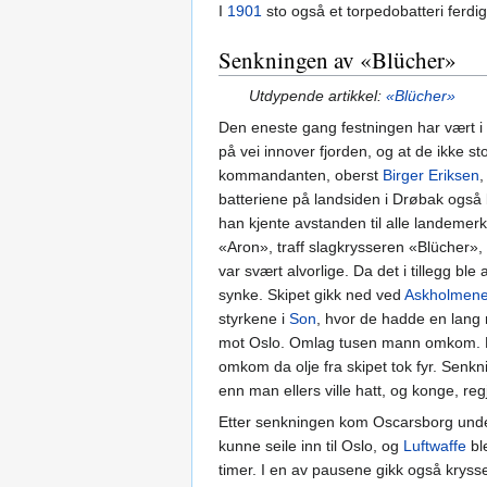
I
1901
sto også et torpedobatteri ferdig
Senkningen av «Blücher»
Utdypende artikkel:
«Blücher»
Den eneste gang festningen har vært i
på vei innover fjorden, og at de ikke st
kommandanten, oberst
Birger Eriksen
,
batteriene på landsiden i Drøbak også
han kjente avstanden til alle landeme
«Aron», traff slagkrysseren «Blücher»,
var svært alvorlige. Da det i tillegg ble
synke. Skipet gikk ned ved
Askholmen
styrkene i
Son
, hvor de hadde en lang
mot Oslo. Omlag tusen mann omkom. M
omkom da olje fra skipet tok fyr. Senkni
enn man ellers ville hatt, og konge, re
Etter senkningen kom Oscarsborg under 
kunne seile inn til Oslo, og
Luftwaffe
bl
timer. I en av pausene gikk også krysser