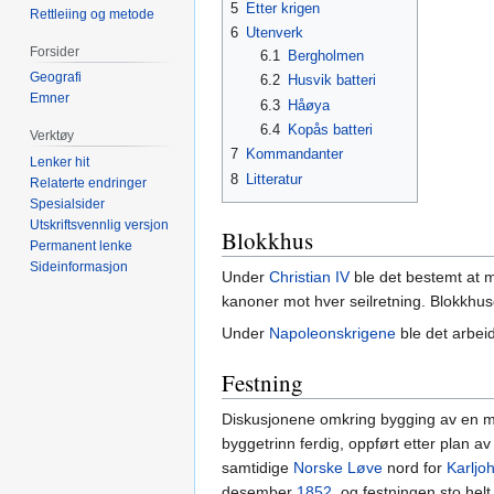
5
Etter krigen
Rettleiing og metode
6
Utenverk
Forsider
6.1
Bergholmen
Geografi
6.2
Husvik batteri
Emner
6.3
Håøya
6.4
Kopås batteri
Verktøy
7
Kommandanter
Lenker hit
8
Litteratur
Relaterte endringer
Spesialsider
Utskriftsvennlig versjon
Blokkhus
Permanent lenke
Sideinformasjon
Under
Christian IV
ble det bestemt at 
kanoner mot hver seilretning. Blokkhus
Under
Napoleonskrigene
ble det arbeid
Festning
Diskusjonene omkring bygging av en m
byggetrinn ferdig, oppført etter plan av
samtidige
Norske Løve
nord for
Karljo
desember
1852
, og festningen sto helt