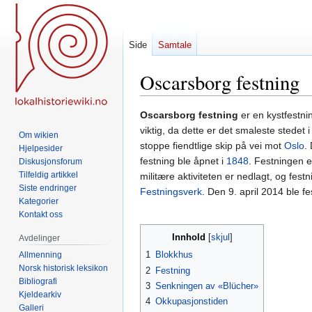
Side
Samtale
Oscarsborg festning
Hopp
Hopp
Oscarsborg festning
er en kystfestn
til
til
viktig, da dette er det smaleste stedet 
Om wikien
navigering
søk
stoppe fiendtlige skip på vei mot
Oslo
.
Hjelpesider
festning ble åpnet i
1848
. Festningen e
Diskusjonsforum
Tilfeldig artikkel
militære aktiviteten er nedlagt, og fe
Siste endringer
Festningsverk
. Den 9. april 2014 ble f
Kategorier
Kontakt oss
Innhold
Avdelinger
1
Blokkhus
Allmenning
Norsk historisk leksikon
2
Festning
Bibliografi
3
Senkningen av «Blücher»
Kjeldearkiv
4
Okkupasjonstiden
Galleri