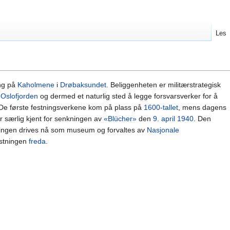
Les
ing på
Kaholmene
i
Drøbaksundet
. Beliggenheten er militærstrategisk
i
Oslofjorden
og dermed et naturlig sted å legge forsvarsverker for å
 De første festningsverkene kom på plass på
1600-tallet
, mens dagens
r særlig kjent for senkningen av
«Blücher»
den
9. april
1940
. Den
stningen drives nå som museum og forvaltes av
Nasjonale
estningen
freda
.