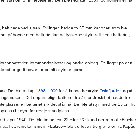
en stasjon for minevesenet. Den ble nedlagt i
1989
, og holmen er nå
, helt nede ved sjøen. Stillingen hadde to 57 mm kanoner, som ble
kom påhøyde med batteriet kunne tyskerne skyte rett ned i batteriet,
 kanonbatterier, kommandoplasser og andre anlegg. De ligger på den
eriet er godt bevart, men alt skyts er fjernet.
ak. Det ble anlagt
1898
–
1900
for å kunne bestryke
Oslofjorden
også
tningsmuseet. Det opprinnelige batteriet fra århundreskiftet hadde tre
te plassene i batteriet slik det står nå. Det ble utstyrt med tre 15 cm h
lass til høyre for tredje standplass.
, den 9. april 1940. Det ble løsnet ca. 22 eller 23 skudd derfra mot «Blü
 traff styremekanismen. «Lützow» ble truffet av tre granater fra Kopås fø