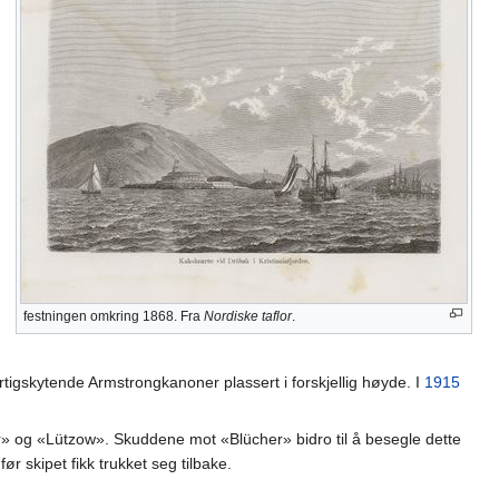
festningen omkring 1868. Fra
Nordiske taflor
.
urtigskytende Armstrongkanoner plassert i forskjellig høyde. I
1915
cher» og «Lützow». Skuddene mot «Blücher» bidro til å besegle dette
r skipet fikk trukket seg tilbake.