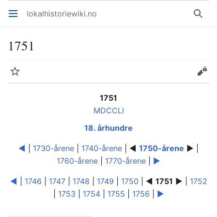
lokalhistoriewiki.no
Åpne hovedmenyen
Søk
1751
Overvåk
Rediger
1751
MDCCLI
18. århundre
◄
|
1730-årene
|
1740-årene
| ◄
1750-årene
► |
1760-årene
|
1770-årene
|
►
◄
|
1746
|
1747
|
1748
|
1749
|
1750
| ◄
1751
► |
1752
|
1753
|
1754
|
1755
|
1756
|
►