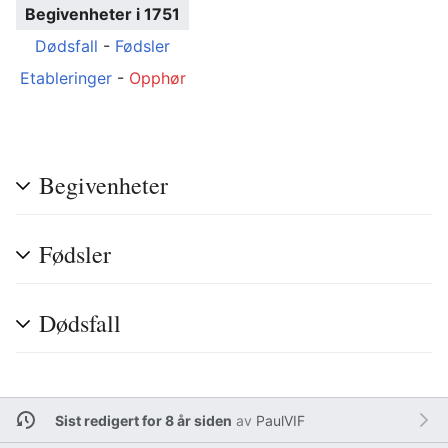
Begivenheter i 1751
Dødsfall
-
Fødsler
Etableringer
-
Opphør
Begivenheter
Fødsler
Dødsfall
Sist redigert for 8 år siden
av
PaulVIF