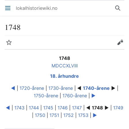
lokalhistoriewiki.no
Åpne hovedmenyen
Søk
1748
Overvåk
Rediger
1748
MDCCXLVIII
18. århundre
◄
|
1720-årene
|
1730-årene
| ◄
1740-årene
► |
1750-årene
|
1760-årene
|
►
◄
|
1743
|
1744
|
1745
|
1746
|
1747
| ◄
1748
► |
1749
|
1750
|
1751
|
1752
|
1753
|
►