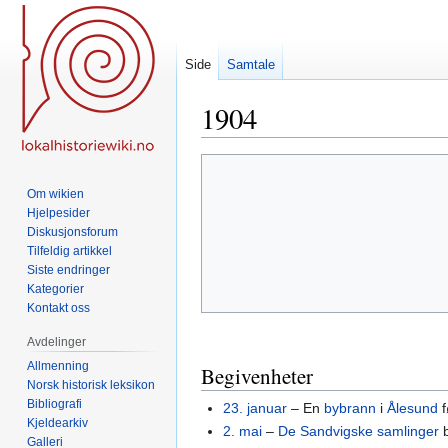
Side
Samtale
1904
Hopp
Hopp
til
til
Om wikien
navigering
søk
Hjelpesider
Diskusjonsforum
Tilfeldig artikkel
Siste endringer
Kategorier
Kontakt oss
Avdelinger
Allmenning
Begivenheter
Norsk historisk leksikon
Bibliografi
23. januar
– En
bybrann
i
Ålesund
f
Kjeldearkiv
2. mai
–
De Sandvigske samlinger
b
Galleri