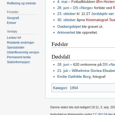
4. mai
– Fotballklubben
Ørn-Horten
Rettleiing og metode
28. juni
–
DS «Norge»
forliste ved
R
Forsider
23. oktober
kl. 11:27
Jordskjelv sør
Geografi
30. oktober
åpna
Kinematograf-Tea
Emner
Osebergskipet
ble gravet ut.
Verktøy
Arkivverket
ble opprettet.
Lenker hit
Fødsler
Relaterte endringer
Spesialsider
Utskriftsvennlig versjon
Dødsfall
Permanent lenke
Sideinformasjon
28. juni
– 620 omkomne på
DS «No
21. juli
–
Wilhelmine Dortea Elisab
Emilie Gøthilde Borg
, fotograf.
Kategori
:
1904
Denne siden ble sist redigert 19:11, 3. sep. 20
Innholdet er tilgjengelig under
CC-BY-SA
der i