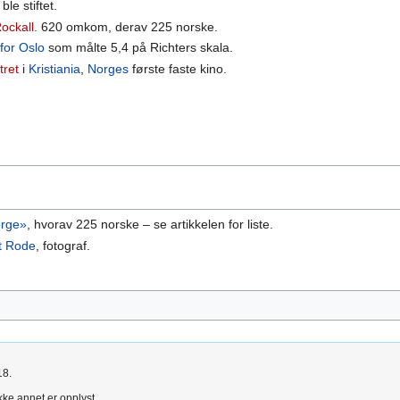
ble stiftet.
ockall
. 620 omkom, derav 225 norske.
 for Oslo
som målte 5,4 på Richters skala.
tret
i
Kristiania
,
Norges
første faste kino.
rge»
, hvorav 225 norske – se artikkelen for liste.
et Rode
, fotograf.
18.
kke annet er opplyst.