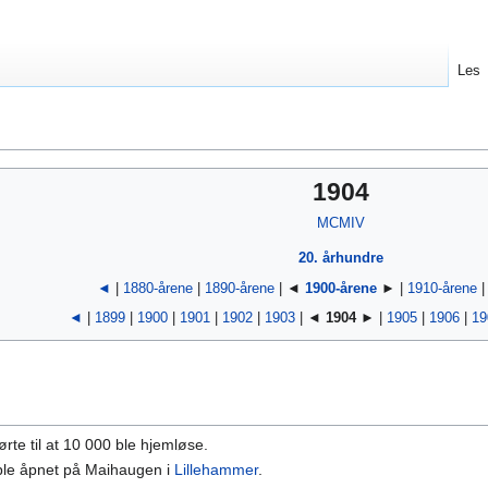
Les
1904
MCMIV
20. århundre
◄
|
1880-årene
|
1890-årene
| ◄
1900-årene
► |
1910-årene
◄
|
1899
|
1900
|
1901
|
1902
|
1903
| ◄
1904
► |
1905
|
1906
|
19
ørte til at 10 000 ble hjemløse.
le åpnet på Maihaugen i
Lillehammer
.