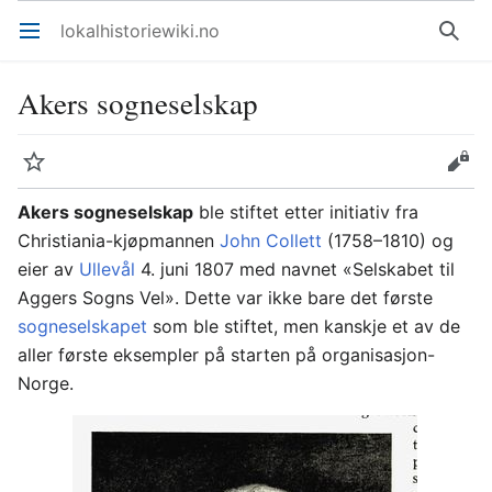
lokalhistoriewiki.no
Åpne hovedmenyen
Søk
Akers sogneselskap
Overvåk
Rediger
Akers sogneselskap
ble stiftet etter initiativ fra
Christiania-kjøpmannen
John Collett
(1758–1810) og
eier av
Ullevål
4. juni 1807 med navnet «Selskabet til
Aggers Sogns Vel». Dette var ikke bare det første
sogneselskapet
som ble stiftet, men kanskje et av de
aller første eksempler på starten på organisasjon-
Norge.