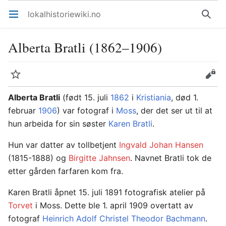
lokalhistoriewiki.no
Åpne hovedmenyen
Søk
Alberta Bratli (1862–1906)
Overvåk
Rediger
Alberta Bratli
(født 15. juli
1862
i
Kristiania
, død 1.
februar
1906
) var fotograf i
Moss
, der det ser ut til at
hun arbeida for sin søster
Karen Bratli
.
Hun var datter av tollbetjent
Ingvald Johan Hansen
(1815-1888) og
Birgitte Jahnsen
. Navnet Bratli tok de
etter gården farfaren kom fra.
Karen Bratli åpnet 15. juli 1891 fotografisk atelier på
Torvet
i Moss. Dette ble 1. april 1909 overtatt av
fotograf
Heinrich Adolf Christel Theodor Bachmann
.