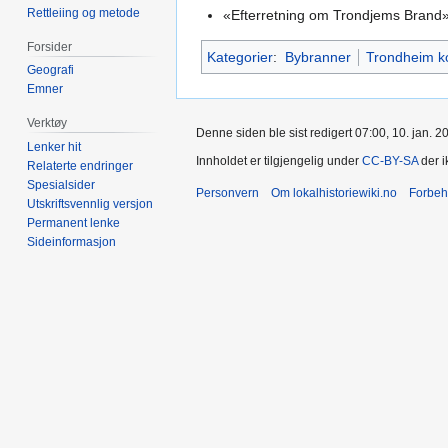
Rettleiing og metode
«Efterretning om Trondjems Brand»
Forsider
Kategorier
:
Bybranner
Trondheim 
Geografi
Emner
Verktøy
Denne siden ble sist redigert 07:00, 10. jan. 2
Lenker hit
Innholdet er tilgjengelig under
CC-BY-SA
der i
Relaterte endringer
Spesialsider
Personvern
Om lokalhistoriewiki.no
Forbeh
Utskriftsvennlig versjon
Permanent lenke
Sideinformasjon