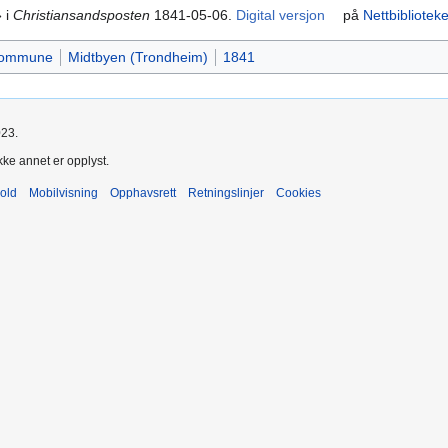
 i
Christiansandsposten
1841-05-06.
Digital versjon
på
Nettbiblioteke
kommune
Midtbyen (Trondheim)
1841
023.
kke annet er opplyst.
old
Mobilvisning
Opphavsrett
Retningslinjer
Cookies