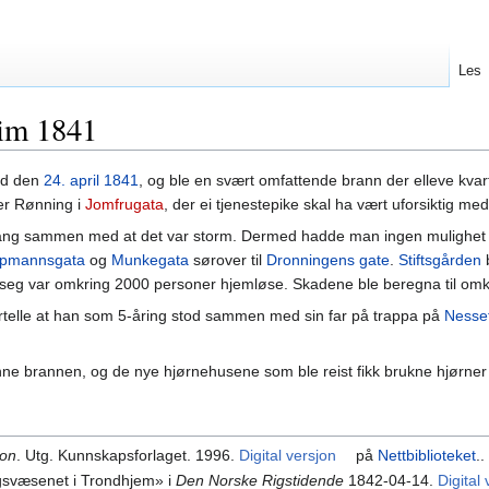
Les
im 1841
ed den
24. april
1841
, og ble en svært omfattende brann der elleve kva
er Rønning i
Jomfrugata
, der ei tjenestepike skal ha vært uforsiktig med
ng sammen med at det var storm. Dermed hadde man ingen mulighet til
øpmannsgata
og
Munkegata
sørover til
Dronningens gate
.
Stiftsgården
b
seg var omkring 2000 personer hjemløse. Skadene ble beregna til omkri
telle at han som 5-åring stod sammen med sin far på trappa på
Nesse
nne brannen, og de nye hjørnehusene som ble reist fikk brukne hjørner
kon
. Utg. Kunnskapsforlaget. 1996.
Digital versjon
på
Nettbiblioteket
..
gsvæsenet i Trondhjem» i
Den Norske Rigstidende
1842-04-14.
Digital