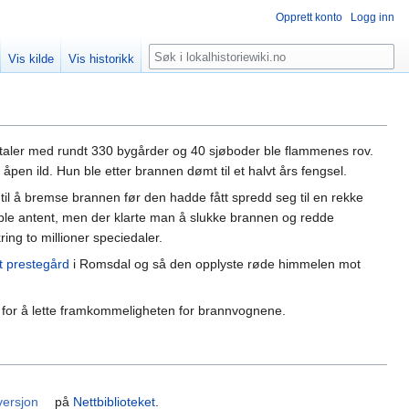
Opprett konto
Logg inn
Søk
Vis kilde
Vis historikk
rtaler med rundt 330 bygårder og 40 sjøboder ble flammenes rov.
 åpen ild. Hun ble etter brannen dømt til et halvt års fengsel.
 å bremse brannen før den hadde fått spredd seg til en rekke
le antent, men der klarte man å slukke brannen og redde
ng to millioner speciedaler.
t prestegård
i Romsdal og så den opplyste røde himmelen mot
 for å lette framkommeligheten for brannvognene.
 versjon
på
Nettbiblioteket
.