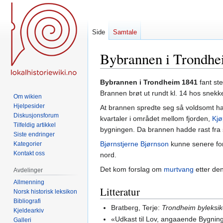
Side
Samtale
Bybrannen i Trondhe
Hopp
Hopp
Bybrannen i Trondheim 1841
fant st
til
til
Brannen brøt ut rundt kl. 14 hos snekk
Om wikien
navigering
søk
Hjelpesider
At brannen spredte seg så voldsomt ha
Diskusjonsforum
kvartaler i området mellom fjorden,
Kj
Tilfeldig artikkel
bygningen. Da brannen hadde rast fra 
Siste endringer
Bjørnstjerne Bjørnson
kunne senere for
Kategorier
Kontakt oss
nord.
Det kom forslag om
murtvang
etter de
Avdelinger
Allmenning
Litteratur
Norsk historisk leksikon
Bibliografi
Bratberg, Terje:
Trondheim byleksi
Kjeldearkiv
«Udkast til Lov, angaaende Bygnin
Galleri