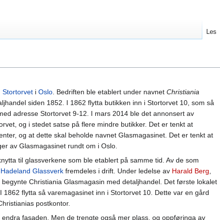
Les
d
Stortorvet
i
Oslo
. Bedriften ble etablert under navnet
Christiania
ljhandel siden 1852. I 1862 flytta butikken inn i Stortorvet 10, som så
med adresse Stortorvet 9-12. I mars 2014 ble det annonsert av
vet, og i stedet satse på flere mindre butikker. Det er tenkt at
senter, og at dette skal beholde navnet Glasmagasinet. Det er tenkt at
nger av Glasmagasinet rundt om i Oslo.
knytta til glassverkene som ble etablert på samme tid. Av de som
e
Hadeland Glassverk
fremdeles i drift. Under ledelse av
Harald Berg
,
 begynte Christiania Glasmagasin med detaljhandel. Det første lokalet
 I 1862 flytta så varemagasinet inn i Stortorvet 10. Dette var en gård
ristianias postkontor.
g endra fasaden. Men de trengte også mer plass, og oppføringa av