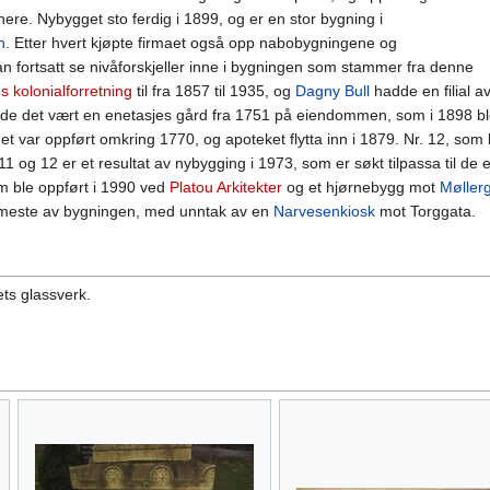
e. Nybygget sto ferdig i 1899, og er en stor bygning i
n
. Etter hvert kjøpte firmaet også opp nabobygningene og
ortsatt se nivåforskjeller inne i bygningen som stammer fra denne
 kolonialforretning
til fra 1857 til 1935, og
Dagny Bull
hadde en filial a
de det vært en enetasjes gård fra 1751 på eiendommen, som i 1898 bl
get var oppført omkring 1770, og apoteket flytta inn i 1879. Nr. 12, som
11 og 12 er et resultat av nybygging i 1973, som er søkt tilpassa til d
m ble oppført i 1990 ved
Platou Arkitekter
og et hjørnebygg mot
Møller
t meste av bygningen, med unntak av en
Narvesenkiosk
mot Torggata.
ets glassverk.