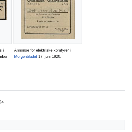
s i
Annonse for elektriske komfyrer i
mber
Morgenbladet
17. juni 1920.
-24