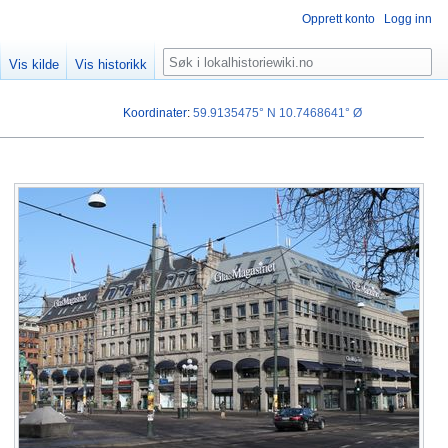
Opprett konto
Logg inn
Søk
Vis kilde
Vis historikk
Koordinater
:
59.9135475° N
10.7468641° Ø