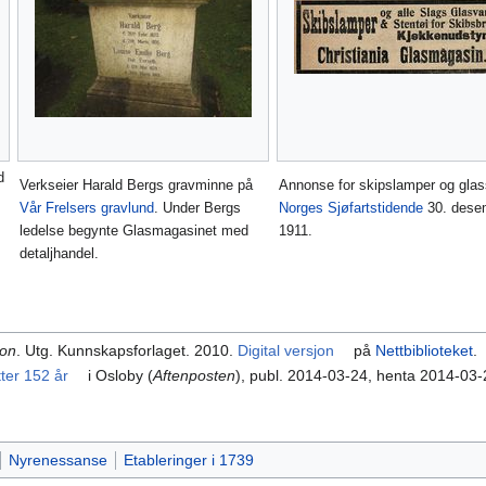
d
Verkseier Harald Bergs gravminne på
Annonse for skipslamper og glas
Vår Frelsers gravlund
. Under Bergs
Norges Sjøfartstidende
30. dese
ledelse begynte Glasmagasinet med
1911.
detaljhandel.
kon
. Utg. Kunnskapsforlaget. 2010.
Digital versjon
på
Nettbiblioteket
.
tter 152 år
i Osloby (
Aftenposten
), publ. 2014-03-24, henta 2014-03
Nyrenessanse
Etableringer i 1739