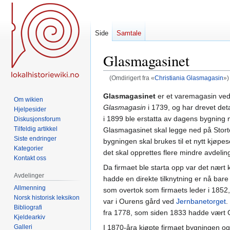
Side
Samtale
Glasmagasinet
(Omdirigert fra «
Christiania Glasmagasin
»)
Hopp
Hopp
Glasmagasinet
er et varemagasin ve
Om wikien
til
til
Glasmagasin
i 1739, og har drevet deta
Hjelpesider
navigering
søk
i 1899 ble erstatta av dagens bygning 
Diskusjonsforum
Tilfeldig artikkel
Glasmagasinet skal legge ned på Stortor
Siste endringer
bygningen skal brukes til et nytt kjøpe
Kategorier
det skal opprettes flere mindre avdeli
Kontakt oss
Da firmaet ble starta opp var det nært 
Avdelinger
hadde en direkte tilknytning er nå bar
Allmenning
som overtok som firmaets leder i 1852,
Norsk historisk leksikon
var i Ourens gård ved
Jernbanetorget
.
Bibliografi
fra 1778, som siden 1833 hadde vært Ch
Kjeldearkiv
Galleri
I 1870-åra kjøpte firmaet bygningen o