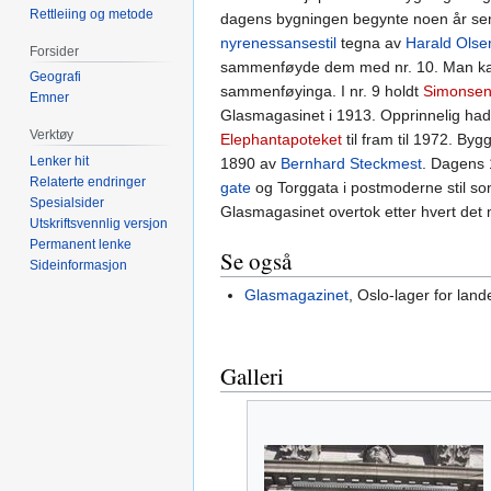
Rettleiing og metode
dagens bygningen begynte noen år sener
nyrenessansestil
tegna av
Harald Olse
Forsider
sammenføyde dem med nr. 10. Man kan f
Geografi
sammenføyinga. I nr. 9 holdt
Simonsens
Emner
Glasmagasinet i 1913. Opprinnelig had
Verktøy
Elephantapoteket
til fram til 1972. Byg
Lenker hit
1890 av
Bernhard Steckmest
. Dagens 
Relaterte endringer
gate
og Torggata i postmoderne stil so
Spesialsider
Glasmagasinet overtok etter hvert de
Utskriftsvennlig versjon
Permanent lenke
Se også
Sideinformasjon
Glasmagazinet
, Oslo-lager for land
Galleri