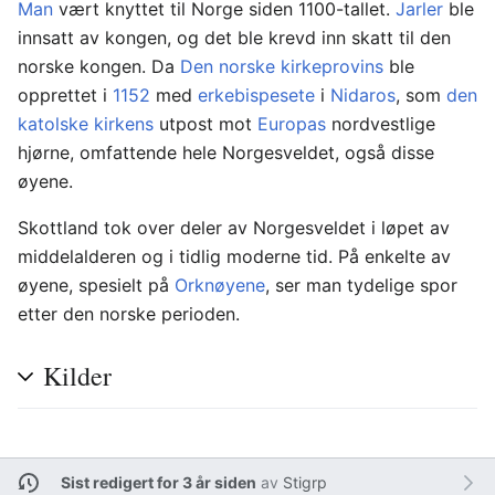
Man
vært knyttet til Norge siden 1100-tallet.
Jarler
ble
innsatt av kongen, og det ble krevd inn skatt til den
norske kongen. Da
Den norske kirkeprovins
ble
opprettet i
1152
med
erkebispesete
i
Nidaros
, som
den
katolske kirkens
utpost mot
Europas
nordvestlige
hjørne, omfattende hele Norgesveldet, også disse
øyene.
Skottland tok over deler av Norgesveldet i løpet av
middelalderen og i tidlig moderne tid. På enkelte av
øyene, spesielt på
Orknøyene
, ser man tydelige spor
etter den norske perioden.
Kilder
Sist redigert for 3 år siden
av
Stigrp