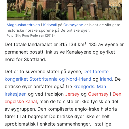
Magnuskatedralen
i
Kirkwall
på
Orknøyene
er blant de viktigste
historiske norske sporene på De britiske øyer.
Foto: Stig Rune Pedersen (2019)
Det totale landarealet er 315 134 km². 135 av øyene er
permanent bosatt, inklusive Kanaløyene og øyriket
nord for Skottland.
Det er to suverene stater på øyene,
Det forente
kongeriket Storbritannia og Nord-Irland
og
Irland
. De
britiske øyer omfatter også tre
krongods
:
Man
i
Irskesjøen
og ved tradisjon
Jersey
og
Guernsey
i
Den
engelske kanal
, men de to siste er ikke fysisk en del
av øygruppen. Den kompliserte anglo-irske historia
fører til at begrepet De britiske øyer ikke er helt
uproblematisk i enkelte sammenhenger. I statlige