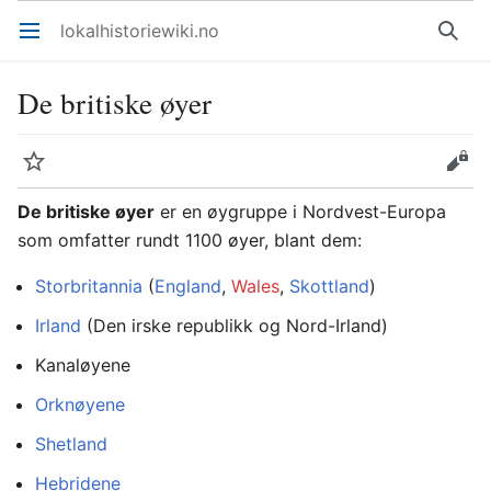
lokalhistoriewiki.no
Åpne hovedmenyen
Søk
De britiske øyer
Overvåk
Rediger
De britiske øyer
er en øygruppe i Nordvest-Europa
som omfatter rundt 1100 øyer, blant dem:
Storbritannia
(
England
,
Wales
,
Skottland
)
Irland
(Den irske republikk og Nord-Irland)
Kanaløyene
Orknøyene
Shetland
Hebridene