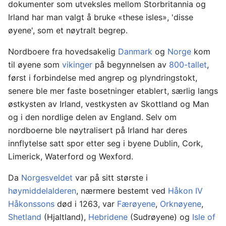
dokumenter som utveksles mellom Storbritannia og
Irland har man valgt å bruke «these isles», 'disse
øyene', som et nøytralt begrep.
Nordboere fra hovedsakelig
Danmark
og
Norge
kom
til øyene som
vikinger
på begynnelsen av
800-tallet
,
først i forbindelse med angrep og plyndringstokt,
senere ble mer faste bosetninger etablert, særlig langs
østkysten av Irland, vestkysten av Skottland og Man
og i den nordlige delen av England. Selv om
nordboerne ble nøytralisert på Irland har deres
innflytelse satt spor etter seg i byene Dublin, Cork,
Limerick, Waterford og Wexford.
Da
Norgesveldet
var på sitt største i
høymiddelalderen
, nærmere bestemt ved
Håkon IV
Håkonssons
død i 1263, var
Færøyene
,
Orknøyene
,
Shetland
(Hjaltland),
Hebridene
(Sudrøyene) og
Isle of