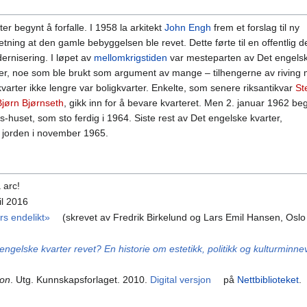
er begynt å forfalle. I 1958 la arkitekt
John Engh
frem et forslag til ny
ing at den gamle bebyggelsen ble revet. Dette førte til en offentlig d
dernisering. I løpet av
mellomkrigstiden
var mesteparten av Det engelsk
torer, noe som ble brukt som argument av mange – tilhengerne av riving 
varter ikke lengre var boligkvarter. Enkelte, som senere riksantikvar
St
Bjørn Bjørnseth
, gikk inn for å bevare kvarteret. Men 2. januar 1962 be
s-huset, som sto ferdig i 1964. Siste rest av Det engelske kvarter,
 jorden i november 1965.
 arc!
ril 2016
ers endelikt»
(skrevet av Fredrik Birkelund og Lars Emil Hansen, Os
engelske kvarter revet? En historie om estetikk, politikk og kulturminne
kon
. Utg. Kunnskapsforlaget. 2010.
Digital versjon
på
Nettbiblioteket
.