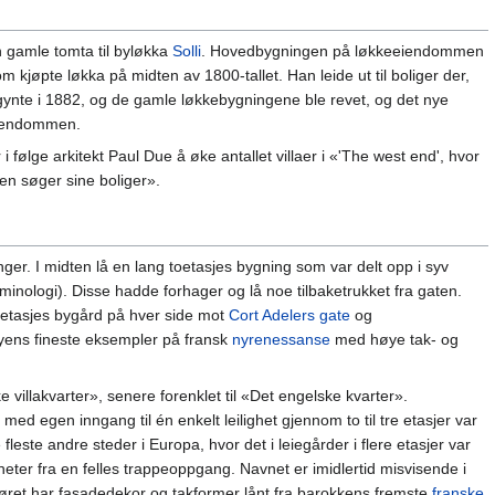
 gamle tomta til byløkka
Solli
. Hovedbygningen på løkkeeiendommen
som kjøpte løkka på midten av 1800-tallet. Han leide ut til boliger der,
egynte i 1882, og de gamle løkkebygningene ble revet, og det nye
eiendommen.
 følge arkitekt Paul Due å øke antallet villaer i «'The west end', hvor
en søger sine boliger».
ger. I midten lå en lang toetasjes bygning som var delt opp i syv
rminologi). Disse hadde forhager og lå noe tilbaketrukket fra gaten.
eetasjes bygård på hver side mot
Cort Adelers gate
og
byens fineste eksempler på fransk
nyrenessanse
med høye tak- og
 villakvarter», senere forenklet til «Det engelske kvarter».
ed egen inngang til én enkelt leilighet gjennom to til tre etasjer var
e fleste andre steder i Europa, hvor det i leiegårder i flere etasjer var
eter fra en felles trappeoppgang. Navnet er imidlertid misvisende i
riøret har fasadedekor og takformer lånt fra barokkens fremste
franske