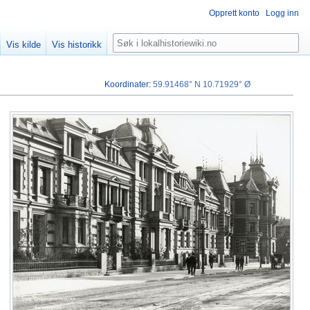
Opprett konto
Logg inn
Søk
Vis kilde
Vis historikk
Koordinater
:
59.91468° N
10.71929° Ø