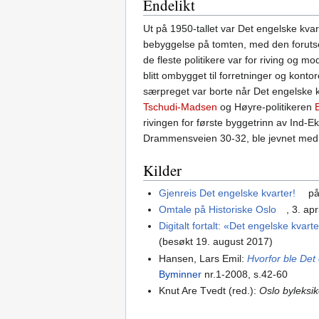
Endelikt
Ut på 1950-tallet var Det engelske kvart
bebyggelse på tomten, med den forutsetn
de fleste politikere var for riving og mo
blitt ombygget til forretninger og kon
særpreget var borte når Det engelske k
Tschudi-Madsen
og Høyre-politikeren
rivingen for første byggetrinn av Ind-Ek
Drammensveien 30-32, ble jevnet med
Kilder
Gjenreis Det engelske kvarter!
på
Omtale på Historiske Oslo
, 3. ap
Digitalt fortalt: «Det engelske kvart
(besøkt 19. august 2017)
Hansen, Lars Emil:
Hvorfor ble Det 
Byminner
nr.1-2008, s.42-60
Knut Are Tvedt (red.):
Oslo byleksi