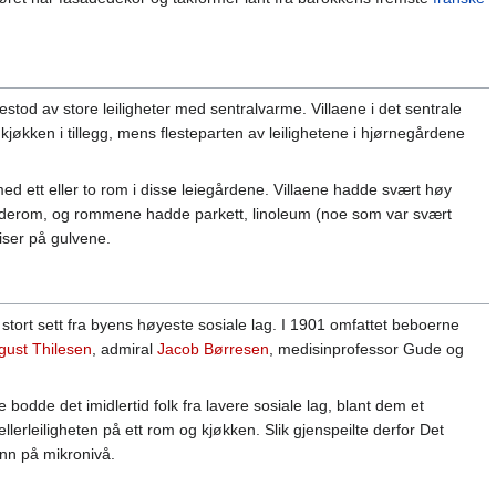
tod av store leiligheter med sentralvarme. Villaene i det sentrale
kjøkken i tillegg, mens flesteparten av leilighetene i hjørnegårdene
med ett eller to rom i disse leiegårdene. Villaene hadde svært høy
aderom, og rommene hadde parkett, linoleum (noe som var svært
liser på gulvene.
stort sett fra byens høyeste sosiale lag. I 1901 omfattet beboerne
gust Thilesen
, admiral
Jacob Børresen
, medisinprofessor Gude og
 bodde det imidlertid folk fra lavere sosiale lag, blant dem et
lerleiligheten på ett rom og kjøkken. Slik gjenspeilte derfor Det
nn på mikronivå.