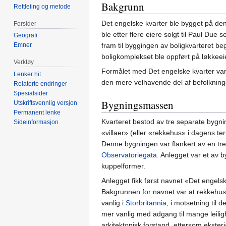
Bakgrunn
Rettleiing og metode
Det engelske kvarter ble bygget på den
Forsider
ble etter flere eiere solgt til Paul Due 
Geografi
Emner
fram til byggingen av boligkvarteret b
boligkomplekset ble oppført på løkke
Verktøy
Formålet med Det engelske kvarter var i
Lenker hit
den mere velhavende del af befolkning
Relaterte endringer
Spesialsider
Bygningsmassen
Utskriftsvennlig versjon
Permanent lenke
Kvarteret bestod av tre separate bygnin
Sideinformasjon
«villaer» (eller «rekkehus» i dagens te
Denne bygningen var flankert av en tr
Observatoriegata
. Anlegget var et av 
kuppelformer.
Anlegget fikk først navnet «Det engelske
Bakgrunnen for navnet var at rekkehus m
vanlig i
Storbritannia
, i motsetning til d
mer vanlig med adgang til mange leiligh
arkitektonisk forstand, ettersom ekste