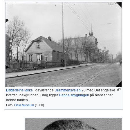
Døderleins løkke
i daværende
Drammensveien
20 med Det engelske
kvarter i bakgrunnen. I dag ligger
Handelsbygningen
på blant annet
denne tomten.
Foto:
Oslo Museum
(1900).