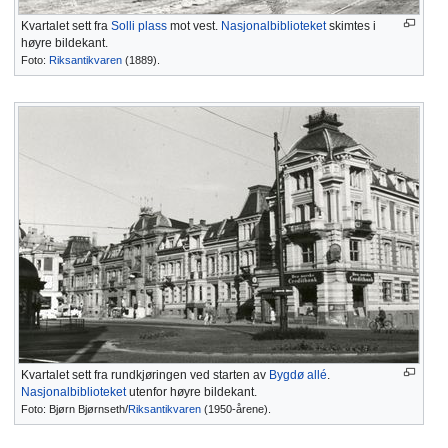
Kvartalet sett fra
Solli plass
mot vest.
Nasjonalbiblioteket
skimtes i
høyre bildekant.
Foto:
Riksantikvaren
(1889).
Kvartalet sett fra rundkjøringen ved starten av
Bygdø allé
.
Nasjonalbiblioteket
utenfor høyre bildekant.
Foto: Bjørn Bjørnseth/
Riksantikvaren
(1950-årene).