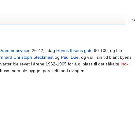
Les
Drammensveien
26-42, i dag
Henrik Ibsens gate
90-100, og ble
rnhard Christoph Steckmest
og
Paul Due
, og var i sin tid blant byens
arter ble revet i årene 1962-1965 for å gi plass til det såkalte
Ind-
 hus», som ble bygget parallelt med rivingen.