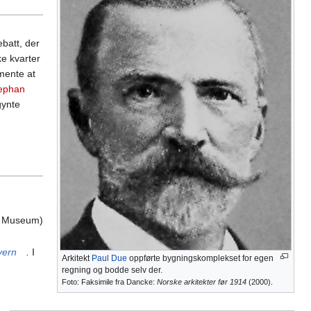
ebatt, der
e kvarter
mente at
ephan
gynte
lo Museum)
vern
.
I
Arkitekt
Paul Due
oppførte bygningskomplekset for egen
regning og bodde selv der.
Foto: Faksimile fra Dancke:
Norske arkitekter før 1914
(2000).