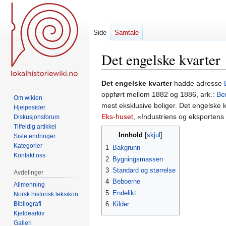
Side
Samtale
Det engelske kvarter
Hopp
Hopp
Det engelske kvarter
hadde adresse
til
til
oppført mellom 1882 og 1886, ark.:
Be
Om wikien
navigering
søk
mest eksklusive boliger. Det engelske kv
Hjelpesider
Eks-huset
, «Industriens og eksportens
Diskusjonsforum
Tilfeldig artikkel
Innhold
Siste endringer
Kategorier
1
Bakgrunn
Kontakt oss
2
Bygningsmassen
3
Standard og størrelse
Avdelinger
4
Beboerne
Allmenning
5
Endelikt
Norsk historisk leksikon
Bibliografi
6
Kilder
Kjeldearkiv
Galleri