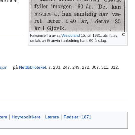
ere døtre;
Faksimile fra avisa
Vestopland
15. juli 1931; utsnitt av
omtale av Granvin i anledning hans 60-årsdag.
rsjon
på
Nettbiblioteket
, s. 233, 247, 249, 272, 307, 311, 312,
kere
Høyrepolitikere
Lærere
Fødsler i 1871