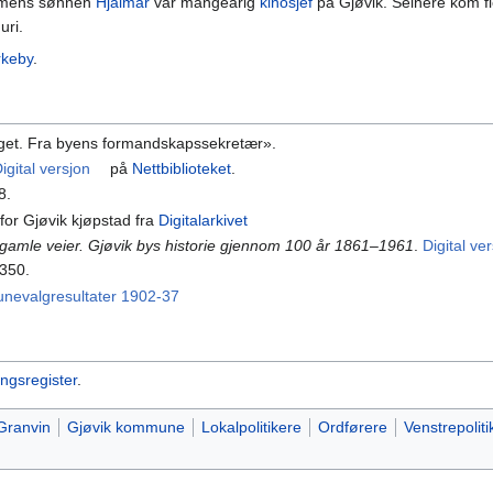
, mens sønnen
Hjalmar
var mangeårig
kinosjef
på Gjøvik. Seinere kom fl
uri.
rkeby
.
lget. Fra byens formandskapssekretær».
igital versjon
på
Nettbiblioteket
.
8.
 for Gjøvik kjøpstad fra
Digitalarkivet
 gamle veier. Gjøvik bys historie gjennom 100 år 1861–1961
.
Digital ve
 350.
unevalgresultater 1902-37
ingsregister
.
Granvin
Gjøvik kommune
Lokalpolitikere
Ordførere
Venstrepoliti