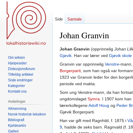
Side
Samtale
Johan Granvin
Hopp
Hopp
Johan Granvin
(opprinnelig
Johan Lil
til
til
Gjøvik
. Han var lærer ved
Gjøvik skole
Om wikien
navigering
søk
Hjelpesider
Granvin var opprinnelig
Venstre
-mann, 
Diskusjonsforum
Borgerparti
, som han også var formann 
Tilfeldig artikkel
1923 var Granvin leder for den borgerl
Siste endringer
periode ved makta.
Kategorier
Kontakt oss
Som ung Venstre-mann, da han fortsatt 
ungdomslaget
Symra
. I 1907 kom han i
Avdelinger
lærerkollegene
Adolf Houg
og
Peder B
Allmenning
Gjøvik Borgerparti.
Norsk historisk leksikon
Bibliografi
Han var gift med Ragnhild, f. 1875 i
Vå
Kjeldearkiv
9
, hadde de seks barn. Ragnvald (f. 189
Galleri