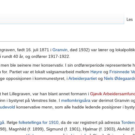
Les
legraven
, født 16. juli 1871 i
Granvin
, død 1932) var lærer og lokalpoliti
i rundt 40 år, og ordfører 1917-1922.
men ble seinere mer konservativ. I sin ordførerperiode representerte
for. Partiet var et lokalt valgsamarbeid mellom
Høyre
og
Frisinnede V
ige opposisjonen i kommunestyret, i
Arbeiderpartiet
og
Niels Ødegaard
het Lillegraven, var han blant annet formann i
Gjøvik Arbeidersamfun
nn i bystyret på Venstres liste. I
mellomkrigsåra
var derimot Granvin o
rudevold
konservative menn, som alle hadde ledende posisjoner i bysty
gå
. Ifølge
folketellinga for 1910
, da de var registrert på adressa
Torden
8), Magnhild (f. 1899), Sigmund (f. 1901), Hjalmar (f. 1903), Alvhild (f