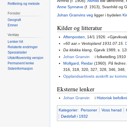
Arnfrid (f. 1908).
Alvhild
ble lærerinne
Rettleiing og metode
Anne Synnøve
(f. 1913), Svanhild og G
Forsider
Johan Granvins veg
ligger i bydelen
Ki
Geografi
Emner
Kilder og litteratur
Verktøy
Aftenposten
, 14/1 1926: «Gjøvikva
Lenker hit
«60 aar.» Vestopland 1931.07.15
.
D
Relaterte endringer
Da klokka klang
, Gjøvik 1989, s. 12
Spesialsider
Johan Granvin
i folketelling 1910
Utskriftsvennlig versjon
Mollgard, Reidar
(1960).
På fedres
Permanent lenke
Sideinformasjon
316, 318, 320, 327, 328, 346, 348,
Opplandsarkivets avskrift av komm
Eksterne lenker
Johan Granvin
i
Historisk befolkn
Kategorier
:
Personer
Voss herad
Dødsfall i 1932