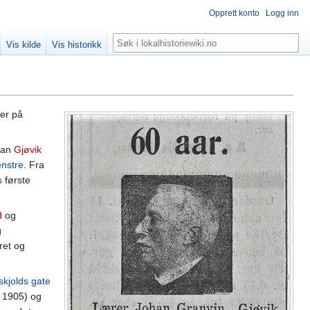
Opprett konto
Logg inn
Søk
Vis kilde
Vis historikk
ker på
 han
Gjøvik
enstre
. Fra
s
første
d
og
g
ret og
skjolds gate
. 1905) og