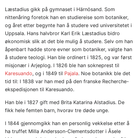
Læstadius gikk på gymnaset i Härnösand. Som
nittenåring foretok han en studiereise som botaniker,
og året etter begynte han å studere ved universitetet i
Uppsala. Hans halvbror Karl Erik Læstadius bidro
økonomisk slik at det ble mulig å studere. Selv om han
åpenbart hadde store evner som botaniker, valgte han
å studere teologi. Han ble ordinert i 1825, og var først
misjonær i Arjeplog. I 1826 ble han sokneprest til
Karesuando
, og i 1849 til
Pajala
. Noe botanikk ble det
tid til: I 1838 var han med på den franske Recherche-
ekspedisjonen til Karesuando.
Han ble i 1827 gift med Brita Katarina Alstadius. De
fikk hele femten barn, hvorav tre døde unge.
I 1844 gjennomgikk han en personlig vekkelse etter å
ha truffet Milla Andersson-Clementsdotter i Åsele