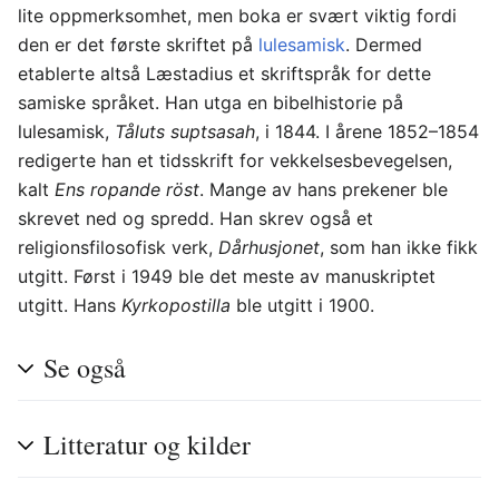
lite oppmerksomhet, men boka er svært viktig fordi
den er det første skriftet på
lulesamisk
. Dermed
etablerte altså Læstadius et skriftspråk for dette
samiske språket. Han utga en bibelhistorie på
lulesamisk,
Tåluts suptsasah
, i 1844. I årene 1852–1854
redigerte han et tidsskrift for vekkelsesbevegelsen,
kalt
Ens ropande röst
. Mange av hans prekener ble
skrevet ned og spredd. Han skrev også et
religionsfilosofisk verk,
Dårhusjonet
, som han ikke fikk
utgitt. Først i 1949 ble det meste av manuskriptet
utgitt. Hans
Kyrkopostilla
ble utgitt i 1900.
Se også
Litteratur og kilder