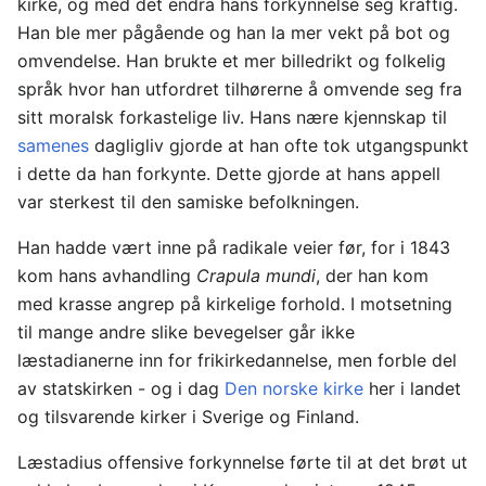
kirke, og med det endra hans forkynnelse seg kraftig.
Han ble mer pågående og han la mer vekt på bot og
omvendelse. Han brukte et mer billedrikt og folkelig
språk hvor han utfordret tilhørerne å omvende seg fra
sitt moralsk forkastelige liv. Hans nære kjennskap til
samenes
dagligliv gjorde at han ofte tok utgangspunkt
i dette da han forkynte. Dette gjorde at hans appell
var sterkest til den samiske befolkningen.
Han hadde vært inne på radikale veier før, for i 1843
kom hans avhandling
Crapula mundi
, der han kom
med krasse angrep på kirkelige forhold. I motsetning
til mange andre slike bevegelser går ikke
læstadianerne inn for frikirkedannelse, men forble del
av statskirken - og i dag
Den norske kirke
her i landet
og tilsvarende kirker i Sverige og Finland.
Læstadius offensive forkynnelse førte til at det brøt ut