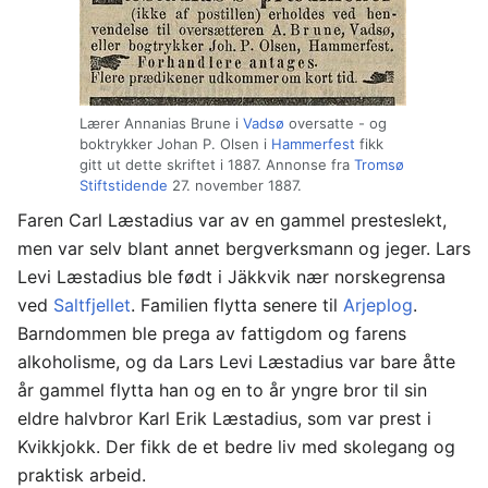
Lærer Annanias Brune i
Vadsø
oversatte - og
boktrykker Johan P. Olsen i
Hammerfest
fikk
gitt ut dette skriftet i 1887. Annonse fra
Tromsø
Stiftstidende
27. november 1887.
Faren Carl Læstadius var av en gammel presteslekt,
men var selv blant annet bergverksmann og jeger. Lars
Levi Læstadius ble født i Jäkkvik nær norskegrensa
ved
Saltfjellet
. Familien flytta senere til
Arjeplog
.
Barndommen ble prega av fattigdom og farens
alkoholisme, og da Lars Levi Læstadius var bare åtte
år gammel flytta han og en to år yngre bror til sin
eldre halvbror Karl Erik Læstadius, som var prest i
Kvikkjokk. Der fikk de et bedre liv med skolegang og
praktisk arbeid.