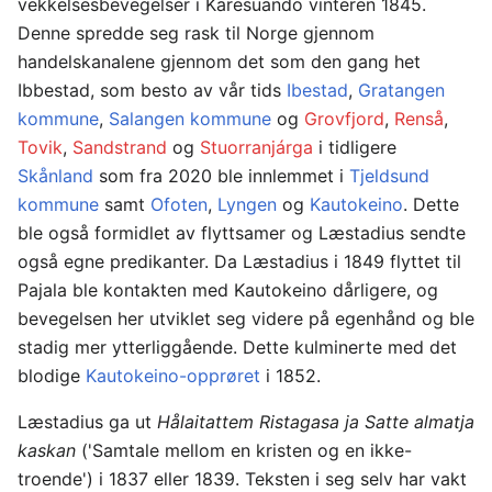
vekkelsesbevegelser i Karesuando vinteren 1845.
Denne spredde seg rask til Norge gjennom
handelskanalene gjennom det som den gang het
Ibbestad, som besto av vår tids
Ibestad
,
Gratangen
kommune
,
Salangen kommune
og
Grovfjord
,
Renså
,
Tovik
,
Sandstrand
og
Stuorranjárga
i tidligere
Skånland
som fra 2020 ble innlemmet i
Tjeldsund
kommune
samt
Ofoten
,
Lyngen
og
Kautokeino
. Dette
ble også formidlet av flyttsamer og Læstadius sendte
også egne predikanter. Da Læstadius i 1849 flyttet til
Pajala ble kontakten med Kautokeino dårligere, og
bevegelsen her utviklet seg videre på egenhånd og ble
stadig mer ytterliggående. Dette kulminerte med det
blodige
Kautokeino-opprøret
i 1852.
Læstadius ga ut
Hålaitattem Ristagasa ja Satte almatja
kaskan
('Samtale mellom en kristen og en ikke-
troende') i 1837 eller 1839. Teksten i seg selv har vakt