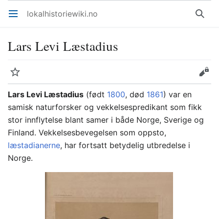
lokalhistoriewiki.no
Åpne hovedmenyen
Søk
Lars Levi Læstadius
Overvåk
Rediger
Lars Levi Læstadius
(født
1800
, død
1861
) var en
samisk naturforsker og vekkelsespredikant som fikk
stor innflytelse blant samer i både Norge, Sverige og
Finland. Vekkelsesbevegelsen som oppsto,
læstadianerne
, har fortsatt betydelig utbredelse i
Norge.