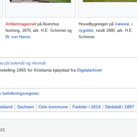
Artillerimagasinet
på Akershus
Hovedbygningen på
Vækerø
, i
festning, 1870, ark. H.E. Schirmer og
nygotikk
, rundt 1880, ark. H.E.
W. von Hanno
.
Schirmer.
ia på bokmål og riksmål
lketelling 1865 for Kristiania kjøpstad fra
Digitalarkivet
k befolkningsregister
.
skland
Sachsen
Oslo kommune
Fødsler i 1814
Dødsfall i 1887
023.