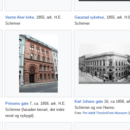
Vestre Aker kirke
, 1855, ark. H.E.
Gaustad sykehus
, 1855, ark. H.
Schirmer
Schirmer
Karl Johans gate
16, ca 1858, ar
,
Prinsens gate
7, ca. 1858, ark. H.E.
Schirmer og von Hanno.
Schirmer (fasaden bevart, det indre
Foto:
Per Adolf Thorén
/
Oslo Museum
(
revet og nybygd).