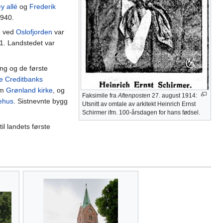
y allé
og
Frederik
1940.
te ved
Oslofjorden
var
51. Landstedet var
ng og de første
e Creditbanks
om
Grønland kirke
, og
Faksimile fra
Aftenposten
27. august 1914:
kehus
. Sistnevnte bygg
Utsnitt av omtale av arkitekt Heinrich Ernst
Schirmer ifm. 100-årsdagen for hans fødsel.
il landets første