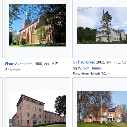
Skåtøy kirke
, 1862, ark. H.E. S
Østre Aker kirke
, 1860, ark. H.E.
og
W. von Hanno
.
Schirmer.
Foto: Helge Høifødt (2014).