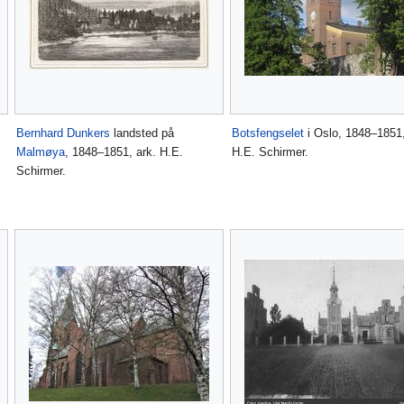
Bernhard Dunkers
landsted på
Botsfengselet
i Oslo, 1848–1851,
Malmøya
, 1848–1851, ark. H.E.
H.E. Schirmer.
Schirmer.