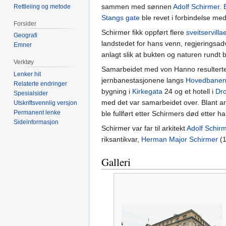
sammen med sønnen
Adolf Schirmer
.
Rettleiing og metode
Stangs gate
ble revet i forbindelse me
Forsider
Schirmer fikk oppført flere
sveitservilla
Geografi
landstedet for hans venn, regjeringsa
Emner
anlagt slik at bukten og naturen rundt
Verktøy
Samarbeidet med von Hanno resulterte i
Lenker hit
jernbanestasjonene langs
Hovedbane
Relaterte endringer
bygning i
Kirkegata
24 og et hotell i
Dro
Spesialsider
med det var samarbeidet over. Blant ar
Utskriftsvennlig versjon
Permanent lenke
ble fullført etter Schirmers død etter h
Sideinformasjon
Schirmer var far til arkitekt
Adolf Schir
riksantikvar,
Herman Major Schirmer
(1
Galleri