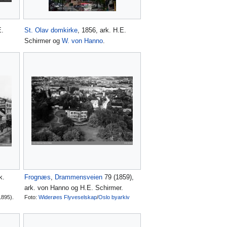
E.
St. Olav domkirke
, 1856, ark. H.E.
Schirmer og
W. von Hanno
.
k.
Frognæs
,
Drammensveien
79 (1859),
ark. von Hanno og H.E. Schirmer.
1895).
Foto:
Widerøes Flyveselskap
/
Oslo byarkiv