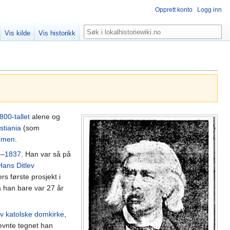
Opprett konto
Logg inn
Søk
Vis kilde
Vis historikk
800-tallet
alene og
stiania
(som
omen
.
4–
1837
. Han var så på
Hans Ditlev
s første prosjekt i
a han bare var 27 år
av katolske domkirke
,
nevnte tegnet han