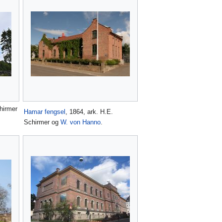
chirmer
Hamar fengsel
, 1864, ark. H.E.
Schirmer og
W. von Hanno
.