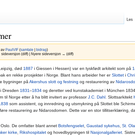
Les
rmer
5 av
PaulVIF
(
samtale
|
bidrag
)
ideversjon (diff) | Nyere sideversjon → (diff)
Leipzig, død
1887
i Giessen i Hessen) var en tyskfødt arkitekt som på
1
ak en rekke prosjekter i Norge. Blant hans arbeider her er
Slottet
i
Chri
lere bygninger på
Akershus slott og festning
og restaurering av
Nidarosd
 i Dresden
1831
–
1834
og deretter ved kunstakademiet i München 183
m til Norge etter å ha blitt invitert av professor
J.C. Dahl
. Slottsarkitekt
1838
som assistent, og innredning og utsmykning på Slottet ble Schirmer
tføre restaurering av Nidarosdomen. Dette var en stor tillitserklæring, d
 i Oslo. De omfatter blant annet
Botsfengselet
,
Gaustad sykehus
,
St. Ol
Aker kirke
,
Rikshospitalet
og hovedbygningen til
Nasjonalgalleriet
. Sist