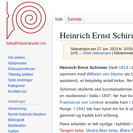
Side
Samtale
Heinrich Ernst Schi
Sideversjon per 27. jun. 2023 kl. 10:0
(
diff
)
← Eldre sideversjon
| Nåværende s
Om wikien
Hjelpesider
Hopp
Hopp
Heinrich Ernst Schirmer
(født
1814
i 
Diskusjonsforum
til
til
sammen med
Wilhelm von Hanno
sto b
Tilfeldig artikkel
navigering
søk
assistent), et betydelig antall kirker, f
Siste endringer
Kategorier
Schirmer studerte ved kunstakademiet
Kontakt oss
en studiereise i Italia i 1837, før han ko
Avdelinger
Franciscus von Linstow
ansatte ham i
Norge. I
1841
ble han hyret inn for å u
Allmenning
Norsk historisk leksikon
gammel og hadde kort erfaring.
Bibliografi
Hans arbeider er lett synlige i bybildet
Kjeldearkiv
Tangen kirke
,
Vestre Aker kirke
,
Østre 
Galleri