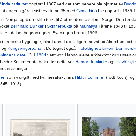
Blindeinstituttet
oppført i 1867 ved det som senere ble hjørnet av
Bygdø
d at dagens gård i sistnevnte nr. 35 med
Gimle kino
ble oppført i 1939-
er
i Norge, og bidro slik sterkt til å utbre denne stilen i Norge. Den førs
dvokat
Bernhard Dunker
i
Skinnerbukta
på
Malmøya
i årene 1848 til 18
 ble en del av hageanlegget. Bygningen brant i 1906.
 en rekke bygninger, blant annet de tidligere nevnt på Akershus festni
n
og
Kongsvingerbanen
. De tegnet også
Trefoldighetskirken
,
Den norsk
ningens gate
13. I
1864
vant von Hanno alene arkitektkonkurransen 
beider Schirmer sto bak etter dette var
Hamar domkirke
og
Ullevål sy
ans anvisninger.
mer
, som var gift med kvinnesakskvinna
Hildur Schirmer
(født Koch), og t
845–1913).