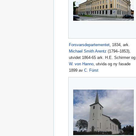
Forsvarsdepartementet
, 1834, ark.
Michael Smith Arentz
(1794–1853),
utvidet 1864-65 ark. H.E. Schirmer og
W. von Hanno
, utvida og ny fasade
1899 av
C. Fürst