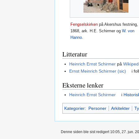
Fengselskirken
på Akershus festning,
1868, ark. H.E. Schirmer og
W. von
Hanno
.
Litteratur
Heinrich Ernst Schirmer
på
Wikiped
Ernst Meinrich Schirmer (sic)
i fo
Eksterne lenker
Heinrich Ernst Schirmer
i
Historis
Kategorier
:
Personer
Arkitekter
Ty
Denne siden ble sist redigert 10:05, 27. jun. 2