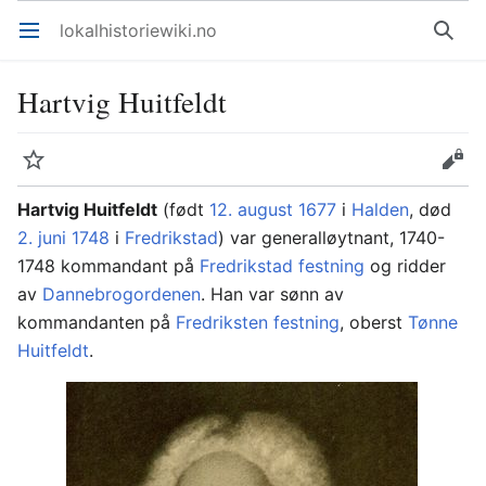
lokalhistoriewiki.no
Åpne hovedmenyen
Søk
Hartvig Huitfeldt
Overvåk
Rediger
Hartvig Huitfeldt
(født
12. august
1677
i
Halden
, død
2. juni
1748
i
Fredrikstad
) var generalløytnant, 1740-
1748 kommandant på
Fredrikstad festning
og ridder
av
Dannebrogordenen
. Han var sønn av
kommandanten på
Fredriksten festning
, oberst
Tønne
Huitfeldt
.