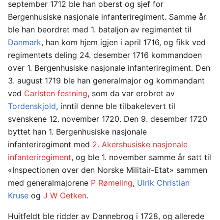
september 1712 ble han oberst og sjef for
Bergenhusiske nasjonale infanteriregiment. Samme år
ble han beordret med 1. bataljon av regimentet til
Danmark
, han kom hjem igjen i april 1716, og fikk ved
regimentets deling 24. desember 1716 kommandoen
over 1. Bergenhusiske nasjonale infanteriregiment. Den
3. august 1719 ble han generalmajor og kommandant
ved
Carlsten festning
, som da var erobret av
Tordenskjold
, inntil denne ble tilbakelevert til
svenskene 12. november 1720. Den 9. desember 1720
byttet han 1. Bergenhusiske nasjonale
infanteriregiment med
2. Akershusiske nasjonale
infanteriregiment
, og ble 1. november samme år satt til
«Inspectionen over den Norske Militair-Etat» sammen
med generalmajorene
P Rømeling
,
Ulrik Christian
Kruse
og
J W Oetken
.
Huitfeldt ble ridder av Dannebrog i 1728, og allerede