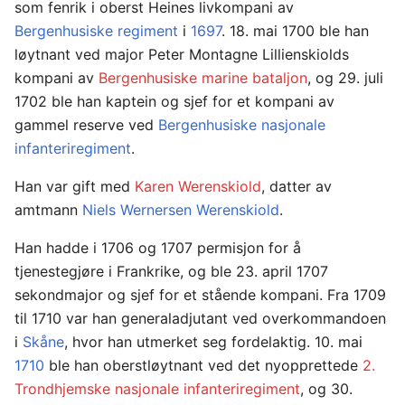
som fenrik i oberst Heines livkompani av
Bergenhusiske regiment
i
1697
. 18. mai 1700 ble han
løytnant ved major Peter Montagne Lillienskiolds
kompani av
Bergenhusiske marine bataljon
, og 29. juli
1702 ble han kaptein og sjef for et kompani av
gammel reserve ved
Bergenhusiske nasjonale
infanteriregiment
.
Han var gift med
Karen Werenskiold
, datter av
amtmann
Niels Wernersen Werenskiold
.
Han hadde i 1706 og 1707 permisjon for å
tjenestegjøre i Frankrike, og ble 23. april 1707
sekondmajor og sjef for et stående kompani. Fra 1709
til 1710 var han generaladjutant ved overkommandoen
i
Skåne
, hvor han utmerket seg fordelaktig. 10. mai
1710
ble han oberstløytnant ved det nyopprettede
2.
Trondhjemske nasjonale infanteriregiment
, og 30.