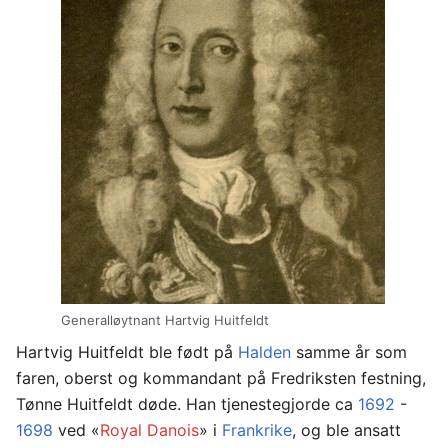
Generalløytnant Hartvig Huitfeldt
Hartvig Huitfeldt ble født på
Halden
samme år som
faren, oberst og kommandant på Fredriksten festning,
Tønne Huitfeldt døde. Han tjenestegjorde ca
1692
-
1698
ved «
Royal Danois
» i
Frankrike
, og ble ansatt