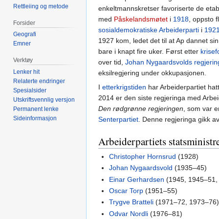
Rettleiing og metode
enkeltmannskretser favoriserte de etabl
med
Påskelandsmøtet
i
1918
, oppsto f
Forsider
sosialdemokratiske Arbeiderparti
i
192
Geografi
1927 kom, ledet det til at Ap dannet sin
Emner
bare i knapt fire uker. Først etter
krisef
Verktøy
over tid,
Johan Nygaardsvolds regjerin
Lenker hit
eksilregjering under okkupasjonen.
Relaterte endringer
I
etterkrigstiden
har Arbeiderpartiet hat
Spesialsider
2014 er den siste regjeringa med Arbei
Utskriftsvennlig versjon
Den rødgrønne regjeringen
, som var e
Permanent lenke
Sideinformasjon
Senterpartiet
. Denne regjeringa gikk av
Arbeiderpartiets statsministr
Christopher Hornsrud
(1928)
Johan Nygaardsvold
(1935–45)
Einar Gerhardsen
(1945, 1945–51,
Oscar Torp
(1951–55)
Trygve Bratteli
(1971–72, 1973–76
Odvar Nordli
(1976–81)