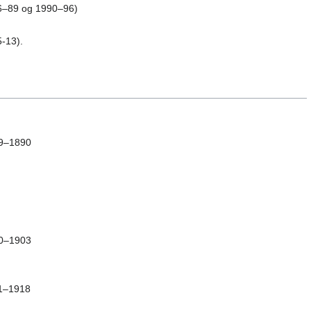
6–89 og 1990–96)
-13).
9–1890
0–1903
1–1918