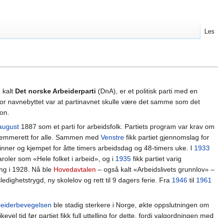
Les
1
kalt
Det norske Arbeiderparti
(DnA), er et politisk parti med en
for navnebyttet var at partinavnet skulle være det samme som det
on.
august
1887 som et parti for arbeidsfolk. Partiets program var krav om
 stemmerett for alle. Sammen med
Venstre
fikk partiet gjennomslag for
inner og kjempet for åtte timers arbeidsdag og 48-timers uke. I
1933
roler som «Hele folket i arbeid», og i
1935
fikk partiet varig
ring i 1928. Nå ble
Hovedavtalen
– også kalt «Arbeidslivets grunnlov» –
ledighetstrygd, ny skolelov og rett til 9 dagers ferie. Fra
1946
til
1961
beiderbevegelsen
ble stadig sterkere i Norge, økte oppslutningen om
evel tid før partiet fikk full uttelling for dette, fordi valgordningen med