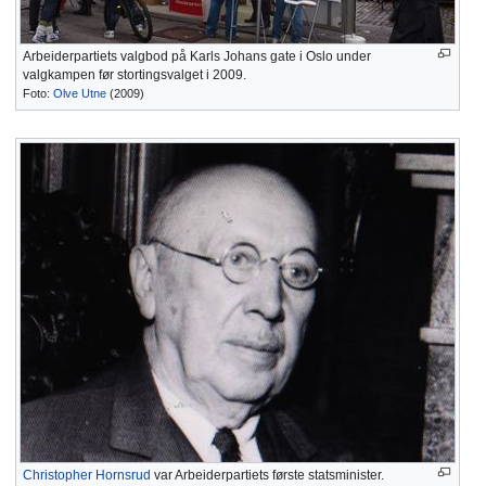
Arbeiderpartiets valgbod på Karls Johans gate i Oslo under
valgkampen før stortingsvalget i 2009.
Foto:
Olve Utne
(2009)
Christopher Hornsrud
var Arbeiderpartiets første statsminister.