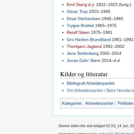
Emil Stang d.y.
1922–1923 (fung.)
Oscar Torp
1923–1945
Einar Gerhardsen
1945–1965
Trygve Bratteli
1965–1975
Reiulf Steen
1975–1981
Gro Harlem Brundtland
1981–1992
Thorbjørn Jagland
1992–2002
Jens Stoltenberg
2002–2014
Jonas Gahr Støre
2014–d.d.
Kilder og litteratur
Bibliografi:Arbeiderpartiet
Om Arbeiderpartiet i Store Norske l
Kategorier
:
Arbeiderpartiet
Politiske
Denne siden ble sist redigert 02:53, 14. jun. 2