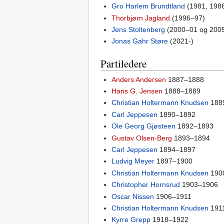
Gro Harlem Brundtland
(1981, 198
Thorbjørn Jagland
(1996–97)
Jens Stoltenberg
(2000–01 og 2005
Jonas Gahr Støre
(2021-)
Partiledere
Anders Andersen
1887–1888
Hans G. Jensen
1888–1889
Christian Holtermann Knudsen
188
Carl Jeppesen
1890–1892
Ole Georg Gjøsteen
1892–1893
Gustav Olsen-Berg
1893–1894
Carl Jeppesen
1894–1897
Ludvig Meyer
1897–1900
Christian Holtermann Knudsen
190
Christopher Hornsrud
1903–1906
Oscar Nissen
1906–1911
Christian Holtermann Knudsen
191
Kyrre Grepp
1918–1922