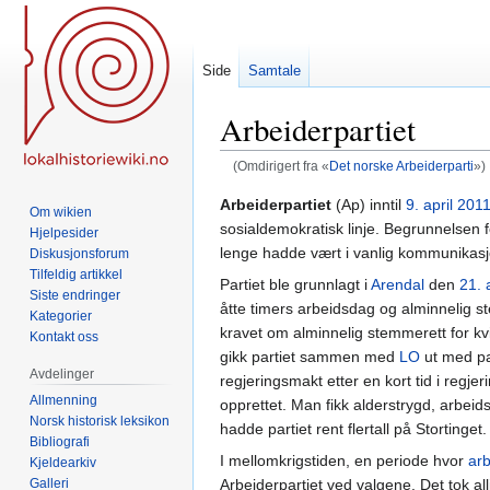
Side
Samtale
Arbeiderpartiet
(Omdirigert fra «
Det norske Arbeiderparti
»)
Hopp
Hopp
Arbeiderpartiet
(Ap) inntil
9. april
201
Om wikien
til
til
sosialdemokratisk linje. Begrunnelsen 
Hjelpesider
navigering
søk
lenge hadde vært i vanlig kommunikasj
Diskusjonsforum
Tilfeldig artikkel
Partiet ble grunnlagt i
Arendal
den
21. 
Siste endringer
åtte timers arbeidsdag og alminnelig
Kategorier
kravet om alminnelig stemmerett for kv
Kontakt oss
gikk partiet sammen med
LO
ut med pa
Avdelinger
regjeringsmakt etter en kort tid i regje
Allmenning
opprettet. Man fikk alderstrygd, arbeids
Norsk historisk leksikon
hadde partiet rent flertall på Stortinget.
Bibliografi
I mellomkrigstiden, en periode hvor
ar
Kjeldearkiv
Galleri
Arbeiderpartiet ved valgene. Det tok allik