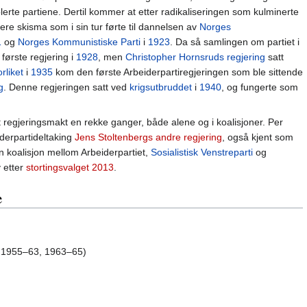
erte partiene. Dertil kommer at etter radikaliseringen som kulminerte
lere skisma som i sin tur førte til dannelsen av
Norges
1
og
Norges Kommunistiske Parti
i
1923
. Da så samlingen om partiet i
 første regjering i
1928
, men
Christopher Hornsruds regjering
satt
orliket
i
1935
kom den første Arbeiderpartiregjeringen som ble sittende
g
. Denne regjeringen satt ved
krigsutbruddet
i
1940
, og fungerte som
t regjeringsmakt en rekke ganger, både alene og i koalisjoner. Per
derpartideltaking
Jens Stoltenbergs andre regjering
, også kjent som
n koalisjon mellom Arbeiderpartiet,
Sosialistisk Venstreparti
og
 etter
stortingsvalget 2013
.
e
 1955–63, 1963–65)
)