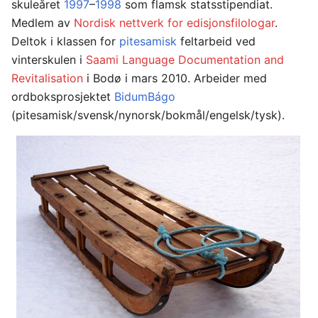
skuleåret
1997
–
1998
som flamsk statsstipendiat.
Medlem av
Nordisk nettverk for edisjonsfilologar
.
Deltok i klassen for
pitesamisk
feltarbeid ved
vinterskulen i
Saami Language Documentation and
Revitalisation
i Bodø i mars 2010. Arbeider med
ordboksprosjektet
BidumBágo
(pitesamisk/svensk/nynorsk/bokmål/engelsk/tysk).