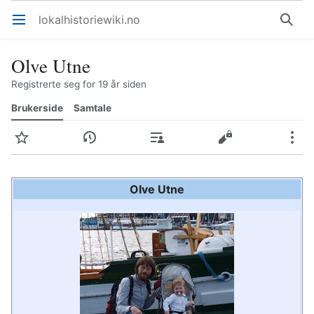
lokalhistoriewiki.no
Åpne hovedmenyen
Søk
Olve Utne
Registrerte seg for 19 år siden
Brukerside
Samtale
Overvåk
Historikk
Bidrag
Rediger
Mer
Olve Utne