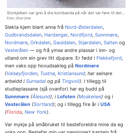
Storkjelken var grei å dra kornbanda på når det var føre til det...
Foto: Olve Utne
Slekta kjem blant anna frå
Nord-Østerdalen
,
Gudbrandsdalen
,
Hardanger
,
Nordfjord
,
Sunnmøre
,
Nordmøre
,
Orkdalen
,
Gauldalen
,
Stjørdalen
,
Salten
og
Vesterålen
— og frå ymse andre plassar i inn- og
utland om ein grev litt djupare. Er fødd i
Flekkefjord
,
men vaks opp hovudsakleg på
Nordmøre
(
Valsøyfjorden
,
Tustna
,
Kristiansund
; har seinare
arbeidd i
Surnadal
og på
Tingvoll
)
. I tillegg til
studieplassane (sjå ovanfor) har eg budd på
Sunnmøre
(
Ålesund
)
, i
Lofoten
(
Moskenes
)
og i
Vesterålen
(
Sortland
)
; og i tillegg fire år i
USA
(
Florida
,
New York
)
.
Var mykje på småbruket til besteforeldra mine da eg
voks opp. Bestefar min var pensjonert kaptein frå