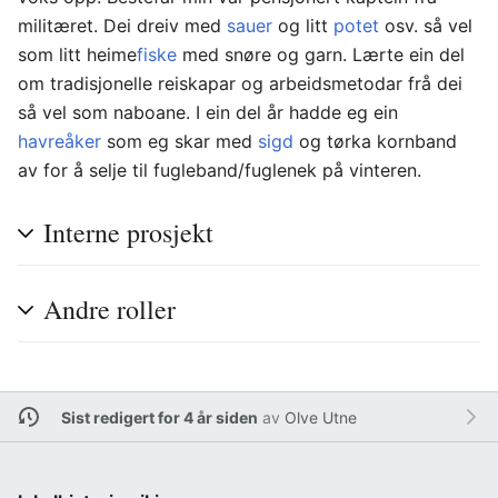
militæret. Dei dreiv med
sauer
og litt
potet
osv. så vel
som litt heime
fiske
med snøre og garn. Lærte ein del
om tradisjonelle reiskapar og arbeidsmetodar frå dei
så vel som naboane. I ein del år hadde eg ein
havreåker
som eg skar med
sigd
og tørka kornband
av for å selje til fugleband/fuglenek på vinteren.
Interne prosjekt
Andre roller
Sist redigert for 4 år siden
av
Olve Utne