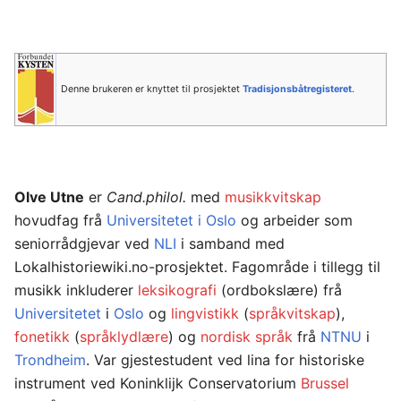
Denne brukeren er knyttet til prosjektet
Tradisjonsbåtregisteret
.
Olve Utne
er
Cand.philol.
med
musikkvitskap
hovudfag frå
Universitetet i Oslo
og arbeider som
seniorrådgjevar ved
NLI
i samband med
Lokalhistoriewiki.no-prosjektet. Fagområde i tillegg til
musikk inkluderer
leksikografi
(ordbokslære) frå
Universitetet
i
Oslo
og
lingvistikk
(
språkvitskap
),
fonetikk
(
språklydlære
) og
nordisk språk
frå
NTNU
i
Trondheim
. Var gjestestudent ved lina for historiske
instrument ved Koninklijk Conservatorium
Brussel