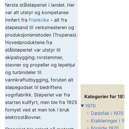
første stålstøperiet i landet. Her
var alt utstyr og kompetanse
innført fra
Frankrike
– alt fra
støpesand til verksmesteren og
produksjonsmetoden (Tropenas).
Hovedproduktene fra
stålstøperiet var utstyr til
skipsbygging; rorstammer,
stevner og propeller og løpehjul
og turbindeler til
vannkraftutbygging, foruten alt
støpegodset til bedriftens
vognfabrikk. Støperiet var fra
Kategorier for 1970
starten kullfyrt, men ble fra 1925
1970
fornyet ved at man tok i bruk
Dødsfall i 1970
elektrostålovner.
Etableringer i 19
Forside 1970