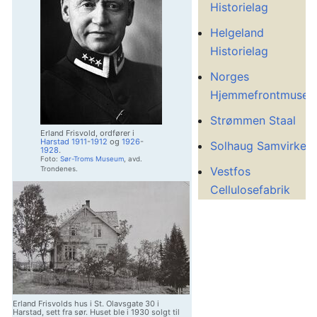
Historielag
Helgeland
Historielag
Norges
Hjemmefrontmuse
Strømmen Staal
Erland Frisvold, ordfører i
Harstad
1911
-
1912
og
1926
-
Solhaug Samvirkela
1928
.
Foto:
Sør-Troms Museum
, avd.
Vestfos
Trondenes.
Cellulosefabrik
Erland Frisvolds hus i St. Olavsgate 30 i
Harstad, sett fra sør. Huset ble i 1930 solgt til