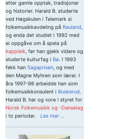
etter gamle opptak, tradisjonar
og historier. Harald B. studerte
ved Høgskulen i Telemark si
folkemusikkavdeling på
Rauland
,
og enda det studiet i 1992 med
ei oppgåve om å spela på
kappleik
, før han gjekk vidare og
studerte kulturfag i
Bø
. I 1993
fekk han
Sagaprisen
, og med
den Magne Myhren som lærar. I
åra 1997-98 arbeidde han som
folkemusikkonsulent i
Buskerud
.
Harald B. har og vore i styret for
Norsk Folkemusikk og -Danselag
i to periodar.
Les mer …