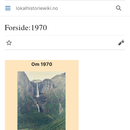
lokalhistoriewiki.no
Åpne hovedmenyen
Søk
Forside
:
1970
Overvåk
Rediger
Om 1970