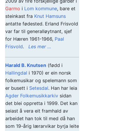
2009 av fire forskjellige garder i
Garmo
i
Lom kommune
, bare et
steinkast fra
Knut Hamsuns
antatte fødested. Erland Frisvold
var far til generalløytnant, sjef
for Hæren 1961-1966,
Paal
Frisvold
.
Les mer …
Harald B. Knutsen
(fødd i
Hallingdal
i 1970) er ein norsk
folkemusikar og spelemann som
er busett i
Setesdal
. Han har leia
Agder Folkemusikkarkiv
sidan
det blei oppretta i 1999. Det kan
seiast å vera eit framhald av
arbeidet han tok til med då han
som 19-årig lærarvikar byrja leite