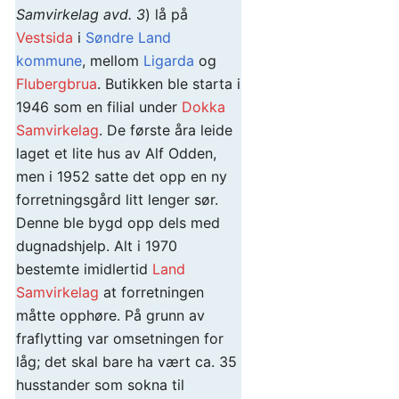
Samvirkelag avd. 3
) lå på
Vestsida
i
Søndre Land
kommune
, mellom
Ligarda
og
Flubergbrua
. Butikken ble starta i
1946 som en filial under
Dokka
Samvirkelag
. De første åra leide
laget et lite hus av Alf Odden,
men i 1952 satte det opp en ny
forretningsgård litt lenger sør.
Denne ble bygd opp dels med
dugnadshjelp. Alt i 1970
bestemte imidlertid
Land
Samvirkelag
at forretningen
måtte opphøre. På grunn av
fraflytting var omsetningen for
låg; det skal bare ha vært ca. 35
husstander som sokna til