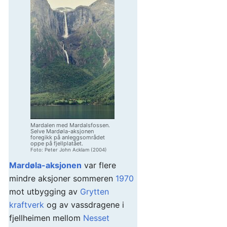
Mardalen med Mardalsfossen.
Selve Mardøla-aksjonen
foregikk på anleggsområdet
oppe på fjellplatået.
Foto: Peter John Acklam (2004)
Mardøla-aksjonen
var flere
mindre aksjoner sommeren
1970
mot utbygging av
Grytten
kraftverk
og av vassdragene i
fjellheimen mellom
Nesset