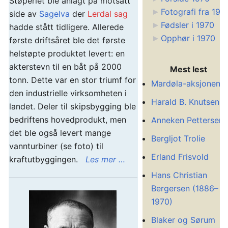
Støperiet ble anlagt på motsatt
Fotografi fra 197
side av
Sagelva
der
Lerdal sag
Fødsler i 1970
hadde stått tidligere. Allerede
Opphør i 1970
første driftsåret ble det første
helstøpte produktet levert: en
akterstevn til en båt på 2000
Mest lest
tonn. Dette var en stor triumf for
Mardøla-aksjonen
den industrielle virksomheten i
Harald B. Knutsen
landet. Deler til skipsbygging ble
bedriftens hovedprodukt, men
Anneken Pettersen
det ble også levert mange
Bergljot Trolie
vannturbiner (se foto) til
Erland Frisvold
kraftutbyggingen.
Les mer …
Hans Christian
Bergersen (1886–
1970)
Blaker og Sørum