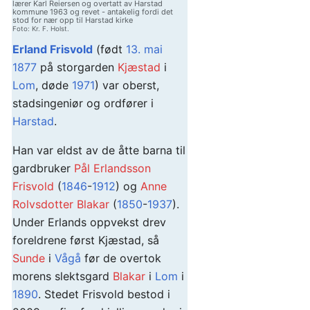
lærer Karl Reiersen og overtatt av Harstad
kommune 1963 og revet - antakelig fordi det
stod for nær opp til Harstad kirke
Foto: Kr. F. Holst.
Erland Frisvold
(født
13. mai
1877
på storgarden
Kjæstad
i
Lom
, døde
1971
) var oberst,
stadsingeniør og ordfører i
Harstad
.
Han var eldst av de åtte barna til
gardbruker
Pål Erlandsson
Frisvold
(
1846
-
1912
) og
Anne
Rolvsdotter Blakar
(
1850
-
1937
).
Under Erlands oppvekst drev
foreldrene først Kjæstad, så
Sunde
i
Vågå
før de overtok
morens slektsgard
Blakar
i
Lom
i
1890
. Stedet Frisvold bestod i