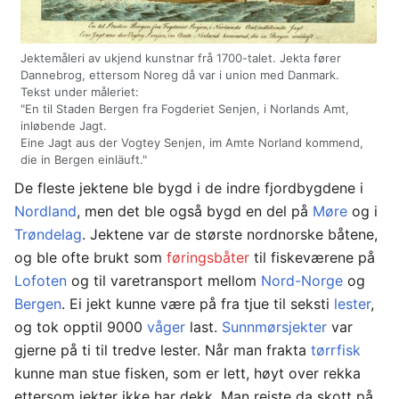
Jektemåleri av ukjend kunstnar frå 1700-talet. Jekta fører
Dannebrog, ettersom Noreg då var i union med Danmark.
Tekst under måleriet:
"En til Staden Bergen fra Fogderiet Senjen, i Norlands Amt,
inløbende Jagt.
Eine Jagt aus der Vogtey Senjen, im Amte Norland kommend,
die in Bergen einläuft."
De fleste jektene ble bygd i de indre fjordbygdene i
Nordland
, men det ble også bygd en del på
Møre
og i
Trøndelag
. Jektene var de største nordnorske båtene,
og ble ofte brukt som
føringsbåter
til fiskeværene på
Lofoten
og til varetransport mellom
Nord-Norge
og
Bergen
. Ei jekt kunne være på fra tjue til seksti
lester
,
og tok opptil 9000
våger
last.
Sunnmørsjekter
var
gjerne på ti til tredve lester. Når man frakta
tørrfisk
kunne man stue fisken, som er lett, høyt over rekka
ettersom jekter ikke har dekk. Man reiste da skott på