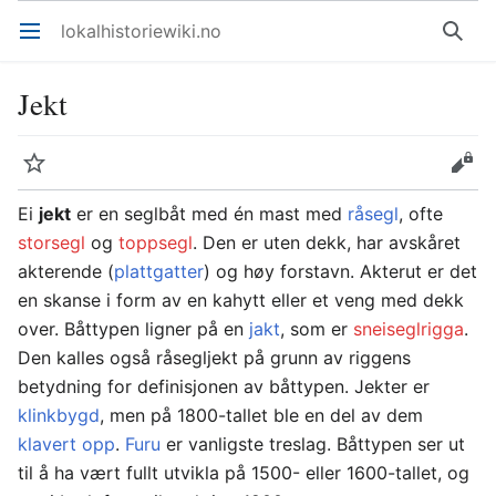
lokalhistoriewiki.no
Åpne hovedmenyen
Søk
Jekt
Overvåk
Rediger
Ei
jekt
er en seglbåt med én mast med
råsegl
, ofte
storsegl
og
toppsegl
. Den er uten dekk, har avskåret
akterende (
plattgatter
) og høy forstavn. Akterut er det
en skanse i form av en kahytt eller et veng med dekk
over. Båttypen ligner på en
jakt
, som er
sneiseglrigga
.
Den kalles også råsegljekt på grunn av riggens
betydning for definisjonen av båttypen. Jekter er
klinkbygd
, men på 1800-tallet ble en del av dem
klavert opp
.
Furu
er vanligste treslag. Båttypen ser ut
til å ha vært fullt utvikla på 1500- eller 1600-tallet, og