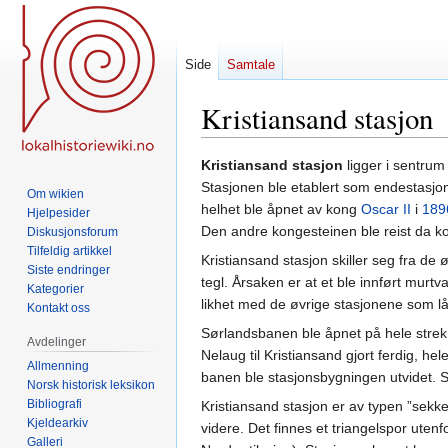
Side
Samtale
Kristiansand stasjon
Hopp
Hopp
Kristiansand stasjon
ligger i sentru
til
til
Stasjonen ble etablert som endestasjo
Om wikien
navigering
søk
helhet ble åpnet av kong
Oscar II
i
189
Hjelpesider
Den andre kongesteinen ble reist da 
Diskusjonsforum
Tilfeldig artikkel
Kristiansand stasjon skiller seg fra de
Siste endringer
tegl. Årsaken er at et ble innført murtv
Kategorier
likhet med de øvrige stasjonene som lå
Kontakt oss
Sørlandsbanen ble åpnet på hele strekn
Avdelinger
Nelaug til Kristiansand gjort ferdig, h
Allmenning
banen ble stasjonsbygningen utvidet. S
Norsk historisk leksikon
Bibliografi
Kristiansand stasjon er av typen ”sekkes
Kjeldearkiv
videre. Det finnes et triangelspor uten
Galleri