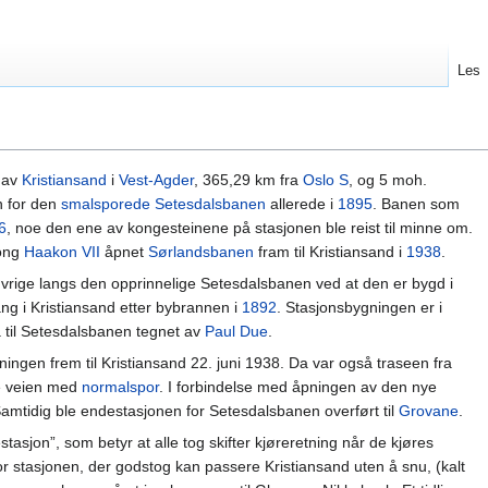
Les
m av
Kristiansand
i
Vest-Agder
, 365,29 km fra
Oslo S
, og 5 moh.
n for den
smalsporede
Setesdalsbanen
allerede i
1895
. Banen som
6
, noe den ene av kongesteinene på stasjonen ble reist til minne om.
kong
Haakon VII
åpnet
Sørlandsbanen
fram til Kristiansand i
1938
.
 øvrige langs den opprinnelige Setesdalsbanen ved at den er bygd i
ang i Kristiansand etter bybrannen i
1892
. Stasjonsbygningen er i
 til Setesdalsbanen tegnet av
Paul Due
.
ingen frem til Kristiansand 22. juni 1938. Da var også traseen fra
ele veien med
normalspor
. I forbindelse med åpningen av den nye
amtidig ble endestasjonen for Setesdalsbanen overført til
Grovane
.
tasjon”, som betyr at alle tog skifter kjøreretning når de kjøres
for stasjonen, der godstog kan passere Kristiansand uten å snu, (kalt