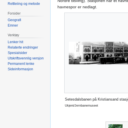
Nordre tilsving). Stasjonen har et havn
Rettleiing og metode
havnespor er nedlagt.
Forsider
Geografi
Emner
Verktøy
Lenker hit
Relaterte endringer
Spesialsider
Utskriftsvennlig versjon
Permanent lenke
Sideinformasjon
Setesdalsbanen på Kristiansand stasj
Ukjent/Jernbanemuseet