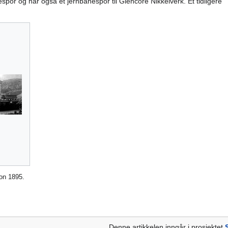
espor og har også et jernbanespor til Glencore Nikkelverk. Et tidligere
on 1895.
Denne artikkelen inngår i prosjektet