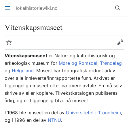
lokalhistoriewiki.no
Åpne hovedmenyen
Søk
Vitenskapsmuseet
Overvåk
Rediger
Vitenskapsmuseet
er Natur- og kulturhistorisk og
arkeologisk museum for
Møre og Romsdal
,
Trøndelag
og
Helgeland
. Museet har topografisk ordnet arkiv
over alle innleverte/innrapporterte funn. Arkivet er
tilgjengelig i museet etter nærmere avtale. En må selv
skrive av eller kopiere. Tilvekstkatalogen publiseres
årlig, og er tilgjengelig bl.a. på museet.
I 1968 ble museet en del av
Universitetet i Trondheim
,
og i 1996 en del av
NTNU
.