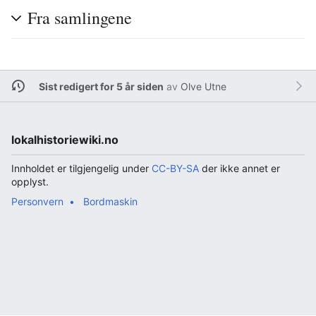
Fra samlingene
Sist redigert for 5 år siden
av
Olve Utne
lokalhistoriewiki.no
Innholdet er tilgjengelig under
CC-BY-SA
der ikke annet er
opplyst.
Personvern
Bordmaskin