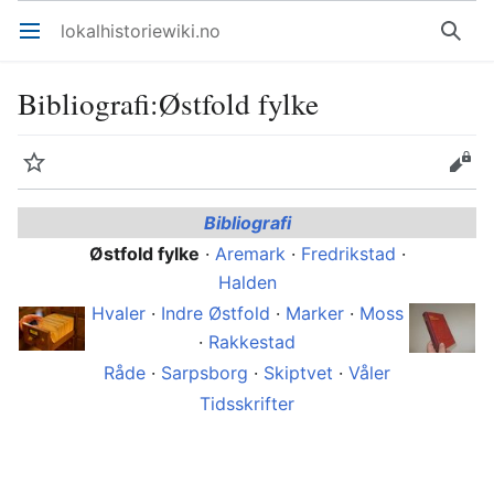
lokalhistoriewiki.no
Åpne hovedmenyen
Søk
Bibliografi
:
Østfold fylke
Overvåk
Rediger
Bibliografi
Østfold fylke
·
Aremark
·
Fredrikstad
·
Halden
Hvaler
·
Indre Østfold
·
Marker
·
Moss
·
Rakkestad
Råde
·
Sarpsborg
·
Skiptvet
·
Våler
Tidsskrifter