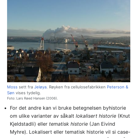
Moss
sett fra
Jeløya
. Røyken fra cellulosefabrikken
Peterson &
Søn
vises tydelig.
Foto: Lars Røed Hansen (2006).
For det andre kan vi bruke betegnelsen byhistorie
om ulike varianter av såkalt
lokalisert historie
(Knut
Kjeldstadli) eller
tematisk historie
(Jan Eivind
Myhre). Lokalisert eller tematisk historie vil si case-