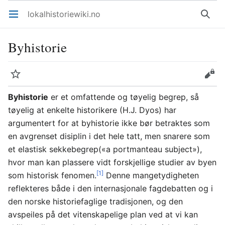
lokalhistoriewiki.no
Åpne hovedmenyen
Søk
Byhistorie
Overvåk
Rediger
Byhistorie
er et omfattende og tøyelig begrep, så
tøyelig at enkelte historikere (H.J. Dyos) har
argumentert for at byhistorie ikke bør betraktes som
en avgrenset disiplin i det hele tatt, men snarere som
et elastisk sekkebegrep(«a portmanteau subject»),
hvor man kan plassere vidt forskjellige studier av byen
[1]
som historisk fenomen.
Denne mangetydigheten
reflekteres både i den internasjonale fagdebatten og i
den norske historiefaglige tradisjonen, og den
avspeiles på det vitenskapelige plan ved at vi kan