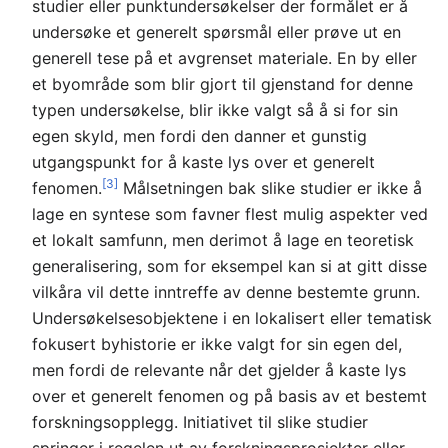
studier eller punktundersøkelser der formålet er å
undersøke et generelt spørsmål eller prøve ut en
generell tese på et avgrenset materiale. En by eller
et byområde som blir gjort til gjenstand for denne
typen undersøkelse, blir ikke valgt så å si for sin
egen skyld, men fordi den danner et gunstig
utgangspunkt for å kaste lys over et generelt
[3]
fenomen.
Målsetningen bak slike studier er ikke å
lage en syntese som favner flest mulig aspekter ved
et lokalt samfunn, men derimot å lage en teoretisk
generalisering, som for eksempel kan si at gitt disse
vilkåra vil dette inntreffe av denne bestemte grunn.
Undersøkelsesobjektene i en lokalisert eller tematisk
fokusert byhistorie er ikke valgt for sin egen del,
men fordi de relevante når det gjelder å kaste lys
over et generelt fenomen og på basis av et bestemt
forskningsopplegg. Initiativet til slike studier
springer i regelen ut av forskningsprosjekter eller