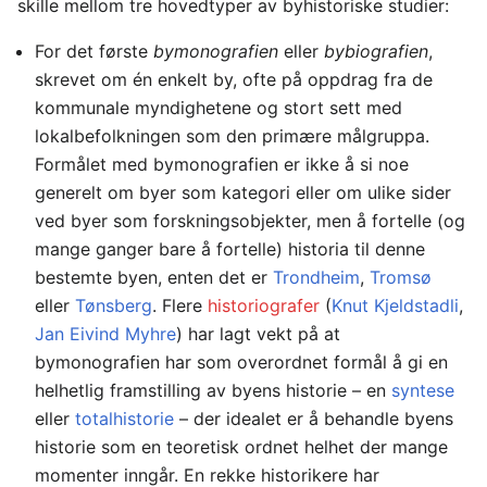
skille mellom tre hovedtyper av byhistoriske studier:
For det første
bymonografien
eller
bybiografien
,
skrevet om én enkelt by, ofte på oppdrag fra de
kommunale myndighetene og stort sett med
lokalbefolkningen som den primære målgruppa.
Formålet med bymonografien er ikke å si noe
generelt om byer som kategori eller om ulike sider
ved byer som forskningsobjekter, men å fortelle (og
mange ganger bare å fortelle) historia til denne
bestemte byen, enten det er
Trondheim
,
Tromsø
eller
Tønsberg
. Flere
historiografer
(
Knut Kjeldstadli
,
Jan Eivind Myhre
) har lagt vekt på at
bymonografien har som overordnet formål å gi en
helhetlig framstilling av byens historie – en
syntese
eller
totalhistorie
– der idealet er å behandle byens
historie som en teoretisk ordnet helhet der mange
momenter inngår. En rekke historikere har