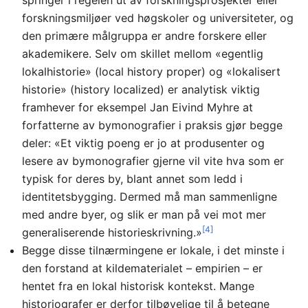
forskningsmiljøer ved høgskoler og universiteter, og
den primære målgruppa er andre forskere eller
akademikere. Selv om skillet mellom «egentlig
lokalhistorie» (local history proper) og «lokalisert
historie» (history localized) er analytisk viktig
framhever for eksempel Jan Eivind Myhre at
forfatterne av bymonografier i praksis gjør begge
deler: «Et viktig poeng er jo at produsenter og
lesere av bymonografier gjerne vil vite hva som er
typisk for deres by, blant annet som ledd i
identitetsbygging. Dermed må man sammenligne
med andre byer, og slik er man på vei mot mer
[4]
generaliserende historieskrivning.»
Begge disse tilnærmingene er lokale, i det minste i
den forstand at kildematerialet – empirien – er
hentet fra en lokal historisk kontekst. Mange
historiografer er derfor tilbøyelige til å betegne