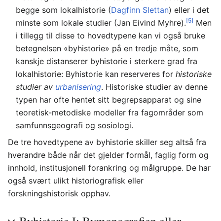
begge som lokalhistorie (
Dagfinn Slettan
) eller i det
[5]
minste som lokale studier (Jan Eivind Myhre).
Men
i tillegg til disse to hovedtypene kan vi også bruke
betegnelsen «byhistorie» på en tredje måte, som
kanskje distanserer byhistorie i sterkere grad fra
lokalhistorie: Byhistorie kan reserveres for
historiske
studier av
urbanisering
. Historiske studier av denne
typen har ofte hentet sitt begrepsapparat og sine
teoretisk-metodiske modeller fra fagområder som
samfunnsgeografi og sosiologi.
De tre hovedtypene av byhistorie skiller seg altså fra
hverandre både når det gjelder formål, faglig form og
innhold, institusjonell forankring og målgruppe. De har
også svært ulikt historiografisk eller
forskningshistorisk opphav.
Byhistorie I: Bymonografien eller