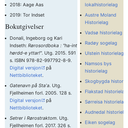
2018: Aage Aas
lokalhistorielag
2019: Tor Indset
Austre Moland
Historielag
Bokutgivelser
Vadsø historielag
Donali, Ingeborg og Kari
Radøy sogelag
Indseth:
Rørosordboka : "ha-int
hørdd-e yttar!"
. Utg. 2015. 591
Ulstein historielag
s. ISBN 978-82-997792-8-9.
Namsos bys
Digital versjon
på
historielag
Nettbiblioteket
.
Skogbygda historie
Gatenavn på Sta'a
. Utg.
Flakstad historielag
Fjellheimen forl. 2005. 128 s.
Digital versjon
på
Sørreisa historielag
Nettbiblioteket
.
Audnedal historiela
Setrer i Rørostraktom
. Utg.
Eiken sogelag
Fjellheimen forl. 2017. 326 s.