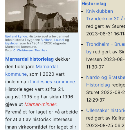
Historielag
Knivklubben
Trønderkniv 30 år
redigert av Sturet
2023-08-31 16:11:2
Bjelland kyrkje
. Historielaget arbeider med
lokalhistoria i bygdene
Bjelland
,
Laudal
og
Øyslebø
, som frå 1964 til 2020 utgjorde
Trondheim - Bruene
Marnardal kommune.
Foto:
C. Christensen Thomhav
by
redigert av Siri
Marnardal historielag
dekker
Iversen 2023-08-3
den tidlegare
Marnardal
11:30:07
kommune
, som i 2020 vart
Nardo og Bratsberg
innlemma i
Lindesnes kommune
.
Historielag
redigert
Historielaget vart stifta 21.
Sturet 2023-08-28
august 1995 og har sidan 1996
12:29:37
gjeve ut
Marnar-minner
.
Ullensaker historiel
Føremålet for laget er «å arbeide
redigert av Kallrust
for at alt av historisk interesse
2023-08-25 06:21:
innan virkeområdet for laget blir