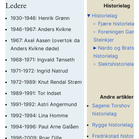
Ledere
Historielag
Historielag
1930-1946: Henrik Grønn
Fjære historielag
1946-1967: Anders Kvikne
Foreningen Gaml
Steinkjer
1967: Axel Aasen (overtok da
Nardo og Bratsb
Anders Kvikne døde)
historielag
1968-1971: Ingvald Tønseth
Slektshistorielag
1971-1972: Ingrid Natrud
1972-1989: Knut Rendal Strøm
1989-1991: Tor Indset
Andre artikler
1991-1992: Astri Angermund
Sagene Torshov
historielag
1992-1994: Lina Homme
Rygge historielag
1994-1996: Paul Arne Galåen
Fredrikstad historie
1996-2009: Roar Dille