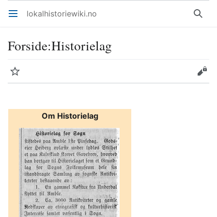
lokalhistoriewiki.no
Åpne hovedmenyen
Søk
Forside
:
Historielag
Overvåk
Rediger
Om Historielag