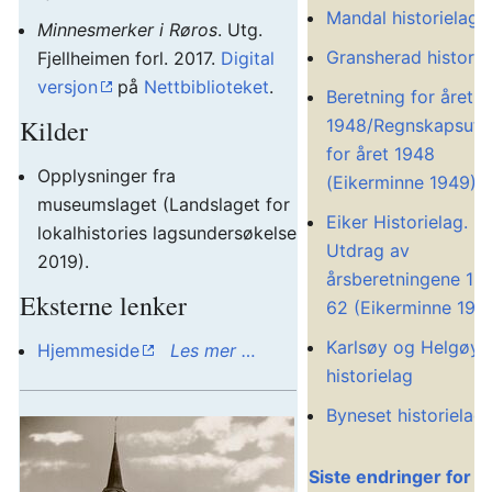
Mandal historielag
Minnesmerker i Røros
. Utg.
Gransherad historie
Fjellheimen forl. 2017.
Digital
versjon
på
Nettbiblioteket
.
Beretning for året
Kilder
1948/Regnskapsutd
for året 1948
Opplysninger fra
(Eikerminne 1949)
museumslaget (Landslaget for
Eiker Historielag.
lokalhistories lagsundersøkelse
Utdrag av
2019).
årsberetningene 19
Eksterne lenker
62 (Eikerminne 196
Karlsøy og Helgøy
Hjemmeside
Les mer …
historielag
Byneset historielag
Siste endringer for