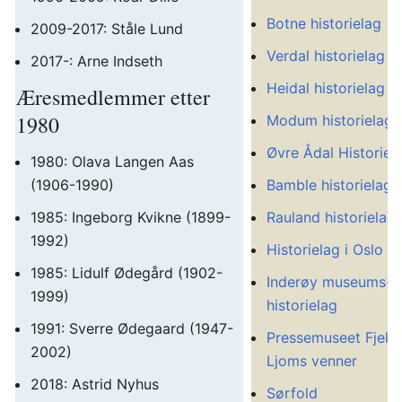
Botne historielag
2009-2017: Ståle Lund
Verdal historielag
2017-: Arne Indseth
Heidal historielag
Æresmedlemmer etter
1980
Modum historielag
Øvre Ådal Historiel
1980: Olava Langen Aas
(1906-1990)
Bamble historielag
1985: Ingeborg Kvikne (1899-
Rauland historielag
1992)
Historielag i Oslo
1985: Lidulf Ødegård (1902-
Inderøy museums- 
1999)
historielag
1991: Sverre Ødegaard (1947-
Pressemuseet Fjeld
2002)
Ljoms venner
2018: Astrid Nyhus
Sørfold