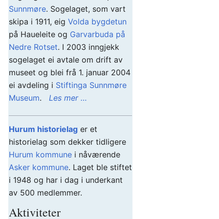
Sunnmøre
. Sogelaget, som vart
skipa i 1911, eig
Volda bygdetun
på Haueleite og
Garvarbuda på
Nedre Rotset
. I 2003 inngjekk
sogelaget ei avtale om drift av
museet og blei frå 1. januar 2004
ei avdeling i
Stiftinga Sunnmøre
Museum
.
Les mer …
Hurum historielag
er et
historielag som dekker tidligere
Hurum kommune
i nåværende
Asker kommune
. Laget ble stiftet
i 1948 og har i dag i underkant
av 500 medlemmer.
Aktiviteter