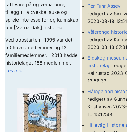
tatt vare på og verna om», i
Per Fuhr Assev
tillegg til å «vekke, auke og
redigert av Siri Iver
spreie interesse for og kunnskap
2023-08-18 12:51:2
om [Marnardals] historie».
Vålerenga historiel
redigert av Kallrust
Ved oppstarten i 1995 var det
2023-08-18 07:31:4
50 hovudmedlemmer og 12
familiemedlemmer. I 2018 hadde
Eidskog museums-
historielaget 168 medlemmer.
historielag
redigert
Les mer …
Kallrustad 2023-08
13:58:32
Hålogaland historie
redigert av Gunnar 
Kristiansen 2023-0
10 15:12:48
Hillevåg Historielag