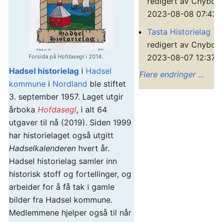
redigert av Cnybor
2023-08-08 07:43:
Tasta Historielag
redigert av Cnybor
2023-08-07 12:37:1
Forsida på
Hofdasegl
i 2014.
Hadsel historielag
i
Hadsel
Flere endringer ...
kommune
i
Nordland
ble stiftet
3. september 1957. Laget utgir
årboka
Hofdasegl
, i alt 64
utgaver til nå (2019). Siden 1999
har historielaget også utgitt
Hadselkalenderen
hvert år.
Hadsel historielag samler inn
historisk stoff og fortellinger, og
arbeider for å få tak i gamle
bilder fra Hadsel kommune.
Medlemmene hjelper også til når