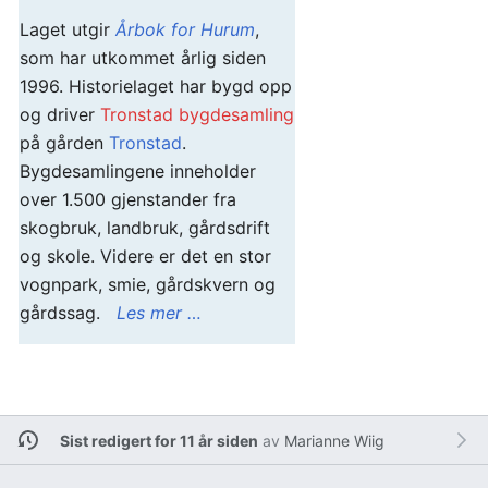
Laget utgir
Årbok for Hurum
,
som har utkommet årlig siden
1996. Historielaget har bygd opp
og driver
Tronstad bygdesamling
på gården
Tronstad
.
Bygdesamlingene inneholder
over 1.500 gjenstander fra
skogbruk, landbruk, gårdsdrift
og skole. Videre er det en stor
vognpark, smie, gårdskvern og
gårdssag.
Les mer …
Sist redigert for 11 år siden
av
Marianne Wiig