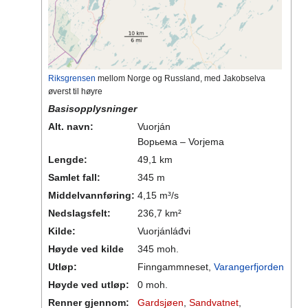
Riksgrensen
mellom Norge og Russland, med Jakobselva
øverst til høyre
Basisopplysninger
Alt. navn:
Vuorján
Ворьема – Vorjema
Lengde:
49,1 km
Samlet fall:
345 m
Middelvannføring:
4,15 m³/s
Nedslagsfelt:
236,7 km²
Kilde:
Vuorjánláđvi
Høyde ved kilde
345 moh.
Utløp:
Finngammneset,
Varangerfjorden
Høyde ved utløp:
0 moh.
Renner gjennom:
Gardsjøen
,
Sandvatnet
,