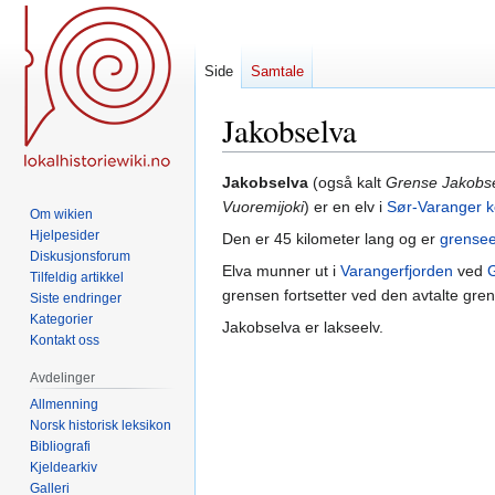
Side
Samtale
Jakobselva
Hopp
Hopp
Jakobselva
(også kalt
Grense Jakobs
til
til
Vuoremijoki
) er en elv i
Sør-Varanger
Om wikien
navigering
søk
Hjelpesider
Den er 45 kilometer lang og er
grensee
Diskusjonsforum
Elva munner ut i
Varangerfjorden
ved
Tilfeldig artikkel
grensen fortsetter ved den avtalte gren
Siste endringer
Kategorier
Jakobselva er lakseelv.
Kontakt oss
Avdelinger
Allmenning
Norsk historisk leksikon
Bibliografi
Kjeldearkiv
Galleri