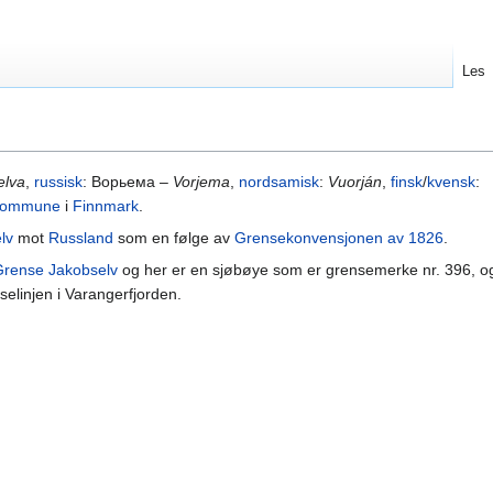
Les
elva
,
russisk
: Ворьема –
Vorjema
,
nordsamisk
:
Vuorján
,
finsk
/
kvensk
:
 kommune
i
Finnmark
.
lv
mot
Russland
som en følge av
Grensekonvensjonen av 1826
.
Grense Jakobselv
og her er en sjøbøye som er grensemerke nr. 396, o
selinjen i Varangerfjorden.