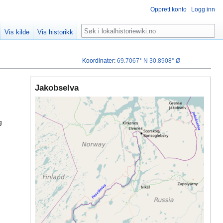
Opprett konto
Logg inn
Søk
Vis kilde
Vis historikk
Koordinater
:
69.7067° N
30.8908° Ø
Jakobselva
g