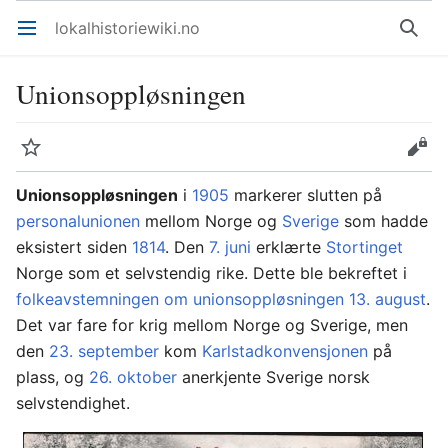
lokalhistoriewiki.no
Åpne hovedmenyen
Søk
Unionsoppløsningen
Overvåk
Rediger
Unionsoppløsningen
i
1905
markerer slutten på
personalunionen
mellom Norge og
Sverige
som hadde
eksistert siden
1814
. Den
7. juni
erklærte
Stortinget
Norge som et selvstendig rike. Dette ble bekreftet i
folkeavstemningen om unionsoppløsningen
13. august
.
Det var fare for krig mellom Norge og Sverige, men
den
23. september
kom
Karlstadkonvensjonen
på
plass, og
26. oktober
anerkjente Sverige norsk
selvstendighet.