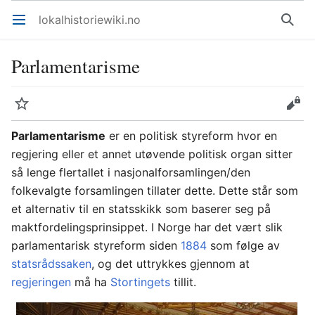
lokalhistoriewiki.no
Åpne hovedmenyen
Søk
Parlamentarisme
Overvåk
Rediger
Parlamentarisme
er en politisk styreform hvor en
regjering eller et annet utøvende politisk organ sitter
så lenge flertallet i nasjonalforsamlingen/den
folkevalgte forsamlingen tillater dette. Dette står som
et alternativ til en statsskikk som baserer seg på
maktfordelingsprinsippet. I Norge har det vært slik
parlamentarisk styreform siden
1884
som følge av
statsrådssaken
, og det uttrykkes gjennom at
regjeringen
må ha
Stortingets
tillit.