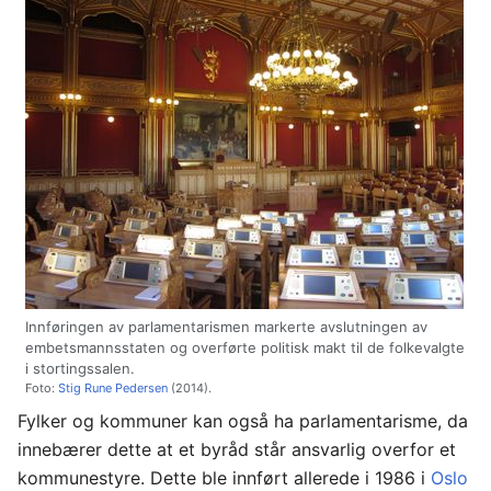
Innføringen av parlamentarismen markerte avslutningen av
embetsmannsstaten og overførte politisk makt til de folkevalgte
i stortingssalen.
Foto:
Stig Rune Pedersen
(2014).
Fylker og kommuner kan også ha parlamentarisme, da
innebærer dette at et byråd står ansvarlig overfor et
kommunestyre. Dette ble innført allerede i 1986 i
Oslo