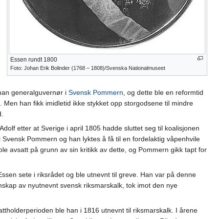
Essen rundt 1800
Foto: Johan Erik Bolinder (1768 – 1808)/Svenska Nationalmuseet
r han generalguvernør i
Svensk Pommern
, og dette ble en reformtid
 Men han fikk imidletid ikke stykket opp storgodsene til mindre
d.
f etter at Sverige i april 1805 hadde sluttet seg til koalisjonen
 Svensk Pommern og han lyktes å få til en fordelaktig våpenhvile
 avsatt på grunn av sin kritikk av dette, og Pommern gikk tapt for
 Essen sete i riksrådet og ble utnevnt til greve. Han var på denne
nskap av nyutnevnt svensk riksmarskalk, tok imot den nye
tholderperioden ble han i 1816 utnevnt til riksmarskalk. I årene