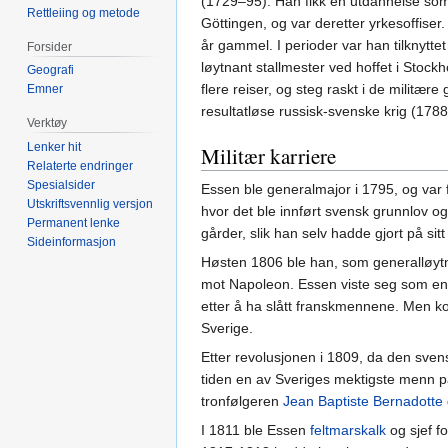
(1729–95). Han fikk en utdannelse som
Rettleiing og metode
Göttingen, og var deretter yrkesoffiser.
år gammel. I perioder var han tilknyttet
Forsider
løytnant stallmester ved hoffet i Stockh
Geografi
flere reiser, og steg raskt i de militær
Emner
resultatløse russisk-svenske krig (178
Verktøy
Lenker hit
Militær karriere
Relaterte endringer
Spesialsider
Essen ble generalmajor i 1795, og var f
Utskriftsvennlig versjon
hvor det ble innført svensk grunnlov og
Permanent lenke
gårder, slik han selv hadde gjort på sitt
Sideinformasjon
Høsten 1806 ble han, som generalløytna
mot Napoleon. Essen viste seg som en k
etter å ha slått franskmennene. Men ko
Sverige.
Etter revolusjonen i 1809, da den sven
tiden en av Sveriges mektigste menn p
tronfølgeren
Jean Baptiste Bernadotte
I 1811 ble Essen
feltmarskalk
og sjef f