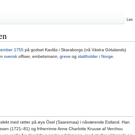
Les
en
tember
1755
på godset Kavlås i Skaraborgs (nå Västra Götalands)
en
svensk
offiser, embetsmann,
greve
og
stattholder i Norge
.
sslekt med røtter på øya Ösel (Saaremaa) i nåværende Estland. Han
 Essen (1721–81) og friherrinne Anne Charlotte Kruuse af Verchou