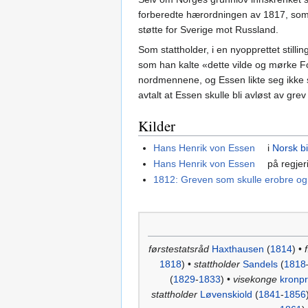
forberedte hærordningen av 1817, som h
støtte for Sverige mot Russland.
Som stattholder, i en nyopprettet still
som han kalte «dette vilde og mørke Folk
nordmennene, og Essen likte seg ikke s
avtalt at Essen skulle bli avløst av gre
Kilder
Hans Henrik von Essen
i
Norsk bi
Hans Henrik von Essen
på regjer
1812: Greven som skulle erobre og
førstestatsråd
Haxthausen
(
1814
) •
1818
) •
stattholder
Sandels
(
1818
(
1829
-
1833
) •
visekonge
kronpr
stattholder
Løvenskiold
(
1841
-
1856