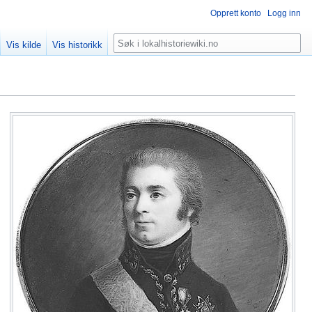
Opprett konto
Logg inn
Søk
Vis kilde
Vis historikk