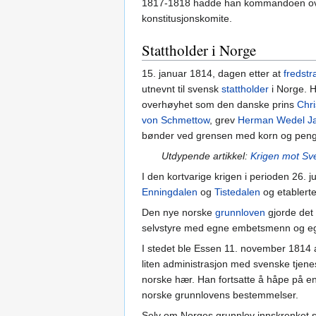
1817-1818 hadde han kommandoen over 
konstitusjonskomite.
Stattholder i Norge
15. januar 1814, dagen etter at
fredstr
utnevnt til svensk
stattholder
i Norge. H
overhøyhet som den danske prins
Chri
von Schmettow
, grev
Herman Wedel Ja
bønder ved grensen med korn og penger.
Utdypende artikkel:
Krigen mot Sv
I den kortvarige krigen i perioden 26. ju
Enningdalen
og
Tistedalen
og etablert
Den nye norske
grunnloven
gjorde det 
selvstyre med egne embetsmenn og eg
I stedet ble Essen 11. november 1814 av
liten administrasjon med svenske tjenes
norske hær. Han fortsatte å håpe på e
norske grunnlovens bestemmelser.
Selv om Norges grunnlov innskrenket s