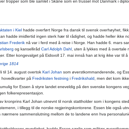
tropper som ble samlet i Skåne som en trussel mot Danmark i diplom
aktaten i Kiel
hadde overført Norge fra dansk til svensk overhøyhet, fik
an hadde imidlertid ingen sterk hær til rådighet, og hadde heller ik
stian Frederik
nå var i ferd med å reise i Norge. Han hadde 6. mars sa
rlsberg
og kanselliråd
Carl Adolph Dahl
, uten å lykkes med å overtale 
 Etter kongevalget på Eidsvoll 17. mai innså han at krig ikke var til å
erige 1814
li til 14. august overtok
Karl Johan
som øverstkommanderende, og Essen 
e hovedkvarter på
Fredriksten festning
i
Fredrikshald
, men det kom ikke 
umulig for Essen å styre landet eneveldig på den svenske kongens veg
en folkerepresentasjon.
 kronprins Karl Johan utnevnt til norsk stattholder som i kongens sted 
temenn, i tillegg til de norske regjeringskontorene. Essen ble også utne
n nærmere sammenslutning mellom de to landene enn hva personalunion
tattholderens myndighet, hadde Essen særlig som militær øverstkomma