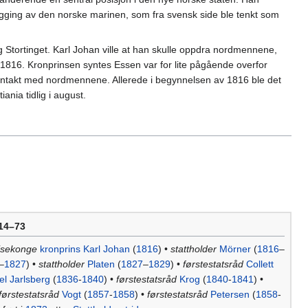
bygging av den norske marinen, som fra svensk side ble tenkt som
og Stortinget. Karl Johan ville at han skulle oppdra nordmennene,
uli 1816. Kronprinsen syntes Essen var for lite pågående overfor
n kontakt med nordmennene. Allerede i begynnelsen av 1816 ble det
iania tidlig i august.
814–73
isekonge
kronprins Karl Johan
(
1816
) •
stattholder
Mörner
(
1816
–
–
1827
) •
stattholder
Platen
(
1827
–
1829
) •
førstestatsråd
Collett
l Jarlsberg
(
1836
-
1840
) •
førstestatsråd
Krog
(
1840
-
1841
) •
førstestatsråd
Vogt
(
1857
-
1858
) •
førstestatsråd
Petersen
(
1858
-