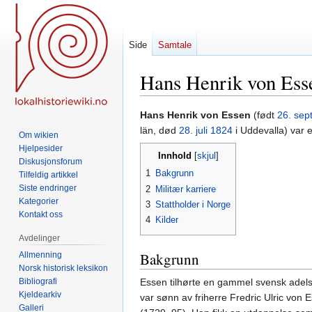
Side
Samtale
Hans Henrik von Ess
Hopp
Hopp
Hans Henrik von Essen
(født
26. sep
til
til
län, død
28. juli
1824
i Uddevalla) var 
Om wikien
navigering
søk
Hjelpesider
Innhold
Diskusjonsforum
1
Bakgrunn
Tilfeldig artikkel
Siste endringer
2
Militær karriere
Kategorier
3
Stattholder i Norge
Kontakt oss
4
Kilder
Avdelinger
Bakgrunn
Allmenning
Norsk historisk leksikon
Bibliografi
Essen tilhørte en gammel svensk adel
Kjeldearkiv
var sønn av friherre Fredric Ulric von
Galleri