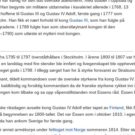
 var vanlig for den tids svenske adelsmenn, med studier i Uppsala og
 Han begynte sin militære utdannelse i kavaleriet allerede i 1768, 13
 hoffene til Gustav III og Gustav IV Adolf, første gang i 1777 som
olm. Han fikk et nært forhold til kong
Gustav III
, som han fulgte på
e gradene. I 1788 fulgte han som oberstløytnant kongen til den
8–1790) som utløste et mytteri mot kongen.
ra 1795 til 1797 överståthållare i Stockholm. I årene 1800 til 1807 va
 en landdag med fire stender ble innført og livegenskapet ble opphevet.
 eget gods i 1798. I tillegg sørget han for å styrke forsvaret av Stralsun
nt, tildelt kommandoen over de svenske styrkene fra kong Gustav IV Adol
aldblodig og forsiktig kommandant da de franske styrkene rykket inn i
ngen kom tilbake og sa opp våpenstillstanden mot Essens råd. Essen ble
ske riksdagen avsatte kong Gustav IV Adolf etter tapet av
Finland
, fikk
å begynnelsen av 1800-tallet. Det var Essen som i oktober 1810, i ege
da han ankom Sverige for første gang.
or annet armékorps under
felttoget mot Norge
sommeren 1814. Etter stat