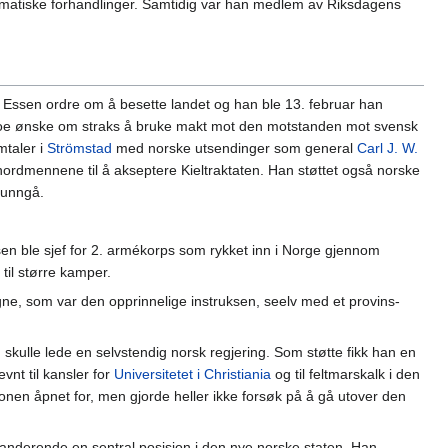
atiske forhandlinger. Samtidig var han medlem av Riksdagens
k Essen ordre om å besette landet og han ble 13. februar han
ke noe ønske om straks å bruke makt mot den motstanden mot svensk
mtaler i
Strömstad
med norske utsendinger som general
Carl J. W.
nordmennene til å akseptere Kieltraktaten. Han støttet også norske
 unngå.
ble sjef for 2. armékorps som rykket inn i Norge gjennom
til større kamper.
ne, som var den opprinnelige instruksen, seelv med et provins-
skulle lede en selvstendig norsk regjering. Som støtte fikk han en
vnt til kansler for
Universitetet i Christiania
og til feltmarskalk i den
en åpnet for, men gjorde heller ikke forsøk på å gå utover den
nderende en sentral posisjon i den nye norske staten. Han