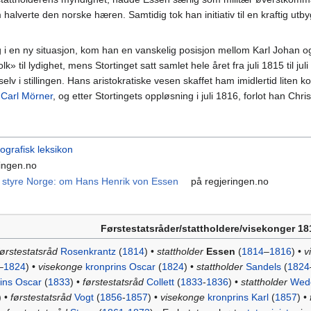
alverte den norske hæren. Samtidig tok han initiativ til en kraftig ut
ing i en ny situasjon, kom han en vanskelig posisjon mellom Karl Johan 
» til lydighet, mens Stortinget satt samlet hele året fra juli 1815 til j
elv i stillingen. Hans aristokratiske vesen skaffet ham imidlertid lite
v
Carl Mörner
, og etter Stortingets oppløsning i juli 1816, forlot han Christ
ografisk leksikon
ingen.no
 styre Norge: om Hans Henrik von Essen
på regjeringen.no
Førstestatsråder/stattholdere/visekonger 1
førstestatsråd
Rosenkrantz
(
1814
) •
stattholder
Essen
(
1814
–
1816
) •
v
–
1824
) •
visekonge
kronprins Oscar
(
1824
) •
stattholder
Sandels
(
1824
ins Oscar
(
1833
) •
førstestatsråd
Collett
(
1833
-
1836
) •
stattholder
Wede
) •
førstestatsråd
Vogt
(
1856
-
1857
) •
visekonge
kronprins Karl
(
1857
) •