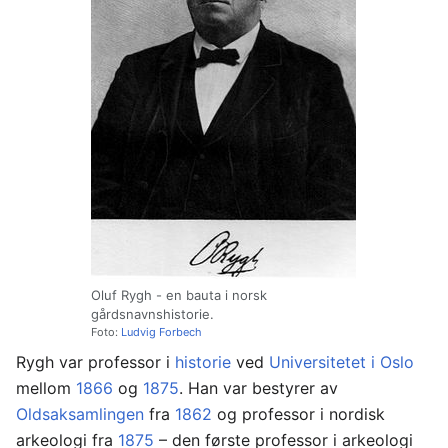
Oluf Rygh - en bauta i norsk
gårdsnavnshistorie.
Foto:
Ludvig Forbech
Rygh var professor i
historie
ved
Universitetet i Oslo
mellom
1866
og
1875
. Han var bestyrer av
Oldsaksamlingen
fra
1862
og professor i nordisk
arkeologi fra
1875
– den første professor i arkeologi