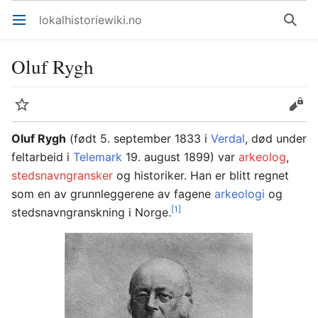
lokalhistoriewiki.no
Åpne hovedmenyen
Søk
Oluf Rygh
Overvåk
Rediger
Oluf Rygh
(født 5. september 1833 i
Verdal
, død under
feltarbeid i
Telemark
19. august 1899) var
arkeolog
,
stedsnavngransker
og historiker. Han er blitt regnet
som en av grunnleggerene av fagene
arkeologi
og
[1]
stedsnavngranskning i Norge.