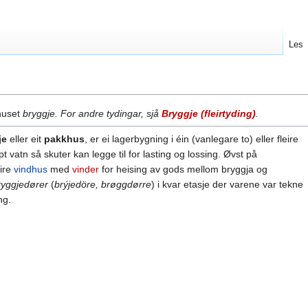
Les
huset
bryggje. For andre tydingar, sjå
Bryggje (fleirtyding)
.
je
eller eit
pakkhus
, er ei lagerbygning i éin (vanlegare to) eller fleire
 vatn så skuter kan legge til for lasting og lossing. Øvst på
eire
vindhus
med
vinder
for heising av gods mellom bryggja og
ryggjedører
(
brýjedöre, brøggdørre
) i kvar etasje der varene var tekne
ng.