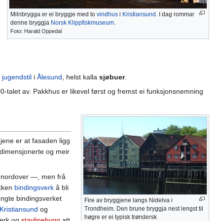
Milnbrygga er ei bryggje med to
vindhus
i
Kristiansund
. I dag rommar
denne bryggja
Norsk Klippfiskmuseum
.
Foto: Harald Oppedal
i
jugendstil
i
Ålesund
, helst kalla
sjøbuer
.
0-talet av. Pakkhus er likevel først og fremst ei funksjonsnemning
ggjene er at fasaden ligg
e dimensjonerte og meir
g nordover —, men frå
ikken
bindingsverk
å bli
engte bindingsverket
Fire av bryggjene langs Nidelva i
Kristiansund
og
Trondheim. Den brune bryggja nest lengst til
høgre er ei typisk trøndersk
everk og
stavlinebygg
att