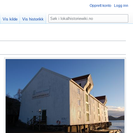
Opprett konto
Logg inn
Søk
Vis kilde
Vis historikk