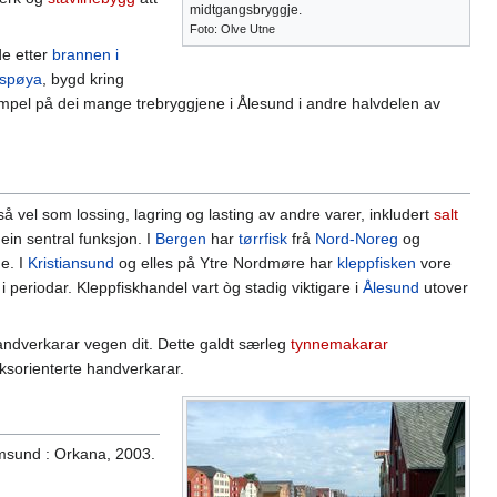
midtgangsbryggje.
Foto: Olve Utne
de etter
brannen i
spøya
, bygd kring
mpel på dei mange trebryggjene i Ålesund i andre halvdelen av
å vel som lossing, lagring og lasting av andre varer, inkludert
salt
ein sentral funksjon. I
Bergen
har
tørrfisk
frå
Nord-Noreg
og
e. I
Kristiansund
og elles på Ytre Nordmøre har
kleppfisken
vore
i periodar. Kleppfiskhandel vart òg stadig viktigare i
Ålesund
utover
andverkarar vegen dit. Dette galdt særleg
tynnemakarar
sorienterte handverkarar.
sund : Orkana, 2003.