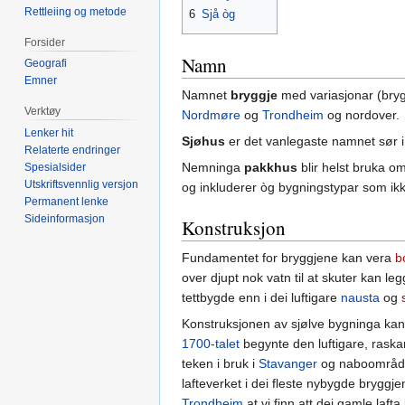
Rettleiing og metode
6
Sjå òg
Forsider
Namn
Geografi
Emner
Namnet
bryggje
med variasjonar (bryg
Verktøy
Nordmøre
og
Trondheim
og nordover.
Lenker hit
Sjøhus
er det vanlegaste namnet sør 
Relaterte endringer
Nemninga
pakkhus
blir helst bruka o
Spesialsider
Utskriftsvennlig versjon
og inkluderer òg bygningstypar som ikkj
Permanent lenke
Sideinformasjon
Konstruksjon
Fundamentet for bryggjene kan vera
b
over djupt nok vatn til at skuter kan legg
tettbygde enn i dei luftigare
nausta
og
Konstruksjonen av sjølve bygninga kan
1700-talet
begynte den luftigare, raska
teken i bruk i
Stavanger
og naboområda.
lafteverket i dei fleste nybygde bryggje
Trondheim
at vi finn att dei gamle laft