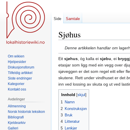
Side
Samtale
Sjøhus
Hopp
Hopp
Denne artikkelen handlar om
lager
til
til
Om wikien
Eit
sjøhus
, òg kalla ei
sjøbu
, ei
brygg
navigering
søk
Hjelpesider
etasjar som ligg med ein vegg over djupt
Diskusjonsforum
sjøveggen er det som regel eitt eller fl
Tilfeldig artikkel
skutene. Rett under vindhuset er det
b
Siste endringer
Kategorier
inn ved lossing av skuta og ut ved lasti
Kontakt oss
Innhold
Avdelinger
1
Namn
Allmenning
2
Konstruksjon
Norsk historisk leksikon
3
Bruk
Bibliografi
4
Litteratur
Kjeldearkiv
5
Lenkjer
Galleri