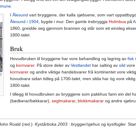
mmune
.
I
Ålesund
vart bryggjene, der kalla
sjøbuene
, som vart oppattbyg
Ålesund i 1904
, bygde i mur. Den gamle trebryggja
Holmbua
på
A
1860, greidde seg gjennom brannen og står som eit einsleg ekse
1800-talet.
Bruk
Hovudbruken til bryggjene har vore behandling og lagring av
fisk
s
og
kornvarer
. På store deler av
Vestlandet
har salting av
sild
vore 
kornvarer
og andre viktige handelsvarer frå kontinentet vore viktig
hovudvara sidan tidleg på 1700-talet, men silda har òg vore viktig 
1800-talet.
I tillegg til hovudbruken av bryggjene som pakkhus fann ein del h
(bødkerar/bøkkarar),
seglmakarar
,
blokkmakarar
og andre sjøbruk
John Roald (red.):
Kystårboka 2003 : brygger/sjøhus og kystfugler.
Stam