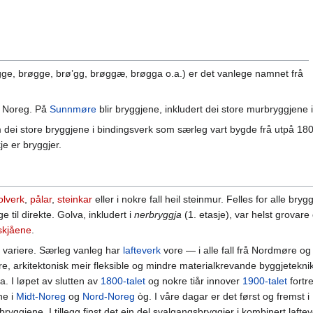
ge, brøgge, brø’gg, brøggæ, brøgga o.a.) er det vanlege namnet frå
i Noreg. På
Sunnmøre
blir bryggjene, inkludert dei store murbryggjene 
m dei store bryggjene i bindingsverk som særleg vart bygde frå utpå 180
e er bryggjer.
olverk
,
pålar
,
steinkar
eller i nokre fall heil steinmur. Felles for alle bry
e til direkte. Golva, inkludert i
nerbryggja
(1. etasje), var helst grovar
skjåene
.
 variere. Særleg vanleg har
lafteverk
vore — i alle fall frå Nordmøre o
re, arkitektonisk meir fleksible og mindre materialkrevande byggjetekn
 I løpet av slutten av
1800-talet
og nokre tiår innover
1900-talet
fortr
ne i
Midt-Noreg
og
Nord-Noreg
òg. I våre dagar er det først og fremst i
a bryggjene. I tillegg finst det ein del svalgangsbryggjer i kombinert laft