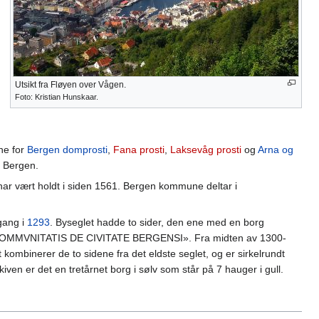
Utsikt fra Fløyen over Vågen.
Foto: Kristian Hunskaar.
ne for
Bergen domprosti
,
Fana prosti
,
Laksevåg prosti
og
Arna og
i Bergen.
har vært holdt i siden 1561. Bergen kommune deltar i
gang i
1293
. Byseglet hadde to sider, den ene med en borg
 COMMVNITATIS DE CIVITATE BERGENSI». Fra midten av 1300-
kombinerer de to sidene fra det eldste seglet, og er sirkelrundt
iven er det en tretårnet borg i sølv som står på 7 hauger i gull.