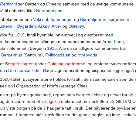
Regionrådet
Bergen og Omland
sammen med de øvrige kommunene
 til nabodistriktet
Nordhordland
.
t nabokommunene
Vaksdal
,
Samnanger
og
Bjørnafjorden
, sjøgrenser i
ustevoll
,
Øygarden
,
Askøy
,
Alver
og
Osterøy
.
ylke fra
1919
, inntil byen ble innlemmet i og gjenforent med
e med kommunesammenslåingen med nabokommunene
Arna
,
Fana
,
e innlemmet i Bergen i
1915
. Alle disse tidligere kommunene har
e
Bergenhus
(Sentrum),
Fyllingsdalen
og
Ytrebygda
.
for
Bergen tingrett
under
Gulating lagdømme
, og omfatter virkeområde
mme
i
Den norske kirke
. Både lagmannsretten og bispesetet ligger også 
a 1500-tallet. Bystyremøtene holdes fortsatt i den samme salen som de 
ties
og i
Organization of World Heritage Cities
.
asert på byens gamle segl, regnet som Norges eldste og nevnt første 
 og den andre med et
vikingskip
omkranset av innskriften «SIGILLVM
 kun viste borgen på de 7 haugene tatt i bruk. Det nåværende byvåpenet 
amme. I rammen står innskriften fra det gamle seglet, og inne i sirkelsk