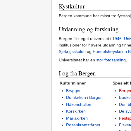
Kystkultur
Bergen kommune har minst tre fyrstas
Utdanning og forskning
Bergen fikk eget universitet i
1946
.
Uni
institusjoner for høyere utdanning finn
Sjøkrigsskolen
og
Handelshøyskolen B
Universitetet har en
stor fotosamling
.
I og fra Bergen
Kulturminner
Spesielt 
Bryggen
Bergen
Domkirken i Bergen
Bueko
Håkonshallen
Den bl
Korskirken
De syv 
Mariakirken
Festsp
Rosenkrantztårnet
Fisket