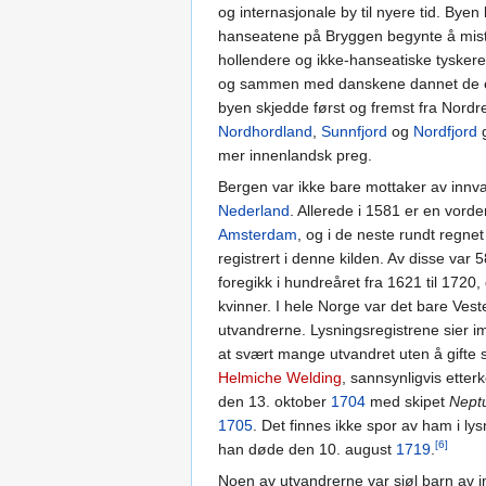
og internasjonale by til nyere tid. Byen
hanseatene på Bryggen begynte å miste 
hollendere og ikke-hanseatiske tyskere
og sammen med danskene dannet de et b
byen skjedde først og fremst fra Nord
Nordhordland
,
Sunnfjord
og
Nordfjord
g
mer innenlandsk preg.
Bergen var ikke bare mottaker av innva
Nederland
. Allerede i 1581 er en vord
Amsterdam
, og i de neste rundt regnet
registrert i denne kilden. Av disse var
foregikk i hundreåret fra 1621 til 1720
kvinner. I hele Norge var det bare Ve
utvandrerne. Lysningsregistrene sier i
at svært mange utvandret uten å gifte 
Helmiche Welding
, sannsynligvis ett
den 13. oktober
1704
med skipet
Nept
1705
. Det finnes ikke spor av ham i lysn
[6]
han døde den 10. august
1719
.
Noen av utvandrerne var sjøl barn av i