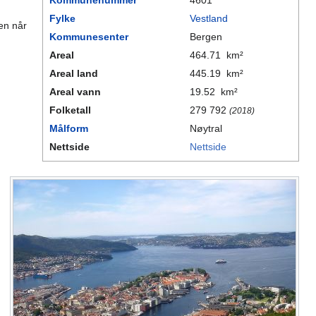
Fylke
Vestland
yen når
Kommunesenter
Bergen
Areal
464.71 km²
Areal land
445.19 km²
Areal vann
19.52 km²
Folketall
279 792
(2018)
Målform
Nøytral
Nettside
Nettside