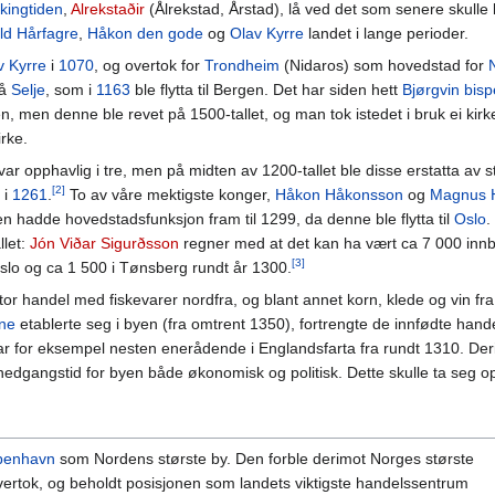
ikingtiden
,
Alrekstaðir
(Ålrekstad, Årstad), lå ved det som senere skulle 
ld Hårfagre
,
Håkon den gode
og
Olav Kyrre
landet i lange perioder.
v Kyrre
i
1070
, og overtok for
Trondheim
(Nidaros) som hovedstad for
på
Selje
, som i
1163
ble flytta til Bergen. Det har siden hett
Bjørgvin bi
 men denne ble revet på 1500-tallet, og man tok istedet i bruk ei kirk
rke.
opphavlig i tre, men på midten av 1200-tallet ble disse erstatta av ste
[2]
 i
1261
.
To av våre mektigste konger,
Håkon Håkonsson
og
Magnus 
yen hadde hovedstadsfunksjon fram til 1299, da denne ble flytta til
Oslo
.
llet:
Jón Viðar Sigurðsson
regner med at det kan ha vært ca 7 000 innb
[3]
slo og ca 1 500 i Tønsberg rundt år 1300.
r handel med fiskevarer nordfra, og blant annet korn, klede og vin fr
ne
etablerte seg i byen (fra omtrent 1350), fortrengte de innfødte ha
r for eksempel nesten enerådende i Englandsfarta fra rundt 1310. Deri
 nedgangstid for byen både økonomisk og politisk. Dette skulle ta seg opp
benhavn
som Nordens største by. Den forble derimot Norges største
a overtok, og beholdt posisjonen som landets viktigste handelssentrum