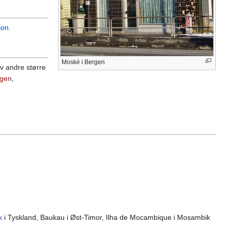
jon
.
Moské i Bergen
v andre større
rgen
,
k
i Tyskland, Baukau i Øst-Timor, Ilha de Mocambique i Mosambik
]