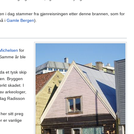
en i dag stammer fra gjenreisningen etter denne brannen, som for
nå i
Gamle Bergen
).
Michelsen
for
Samme år ble
da et tysk skip
ggen. Bryggen
rkt skadet. I
 av arkeologer,
 dag Radisson
her sitt preg
r er vanlige