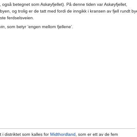
, også betegnet som Askøyfjellet). På denne tiden var Askøyfjellet,
en, og trolig er de tatt med fordi de inngikk i kransen av fjell rundt b
ste ferdselsveien.
vin
, som betyr ‘engen mellom fjellene’.
 i distriktet som kalles for
Midthordland
, som er ett av de fem