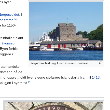
bli byen
Norgesveldet
. I
[1]
spedømme
.
e fra 1150-
inhaller, blant
Håkonsson
 Byen forble
yggere i
Bergenhus festning. Foto: Kristian Hunskaar
a utenlandske
ndelsmenn på de
mot opprettholdt byens egne sjøfarere Islandsfarta fram til
1413
.
[4]
 igjen i nyere tid.