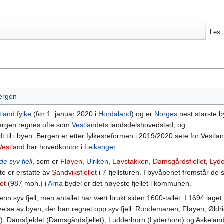
Les
Bergen
tland fylke
(før 1. januar 2020 i
Hordaland
) og er
Norges
nest største 
ergen regnes ofte som
Vestlandets
landsdelshovedstad, og
t til i byen. Bergen er etter fylkesreformen i 2019/2020 sete for Vestla
Vestland
har hovedkontor i
Leikanger
.
de syv fjell
, som er
Fløyen
,
Ulriken
,
Løvstakken
,
Damsgårdsfjellet
,
Lyd
te er erstatte av
Sandviksfjellet
i 7-fjellsturen. I byvåpenet fremstår de sy
let
(987 moh.) i
Arna
bydel er det høyeste fjellet i kommunen.
enn syv fjell, men antallet har vært brukt siden 1600-tallet. I 1694 laget
else av byen, der han regnet opp syv fjell: Rundemanen, Fløyen, Øldr
n), Damsfjeldet (Damsgårdsfjellet), Ludderhorn (Lyderhorn) og Askelan