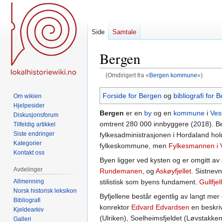
Side
Samtale
Bergen
(Omdirigert fra «
Bergen kommune
»)
Hopp
Hopp
Forside for Bergen
og
bibliografi for 
Om wikien
til
til
Hjelpesider
Bergen
er en
by
og en
kommune
i
Ves
navigering
søk
Diskusjonsforum
omtrent 280 000 innbyggere (2018). B
Tilfeldig artikkel
Siste endringer
fylkesadministrasjonen i Hordaland hold
Kategorier
fylkeskommune, men
Fylkesmannen i 
Kontakt oss
Byen ligger ved kysten og er omgitt av
Avdelinger
Rundemanen
, og
Askøyfjellet
. Sistnevn
Allmenning
stilistisk som byens fundament.
Gullfjel
Norsk historisk leksikon
Byfjellene består egentlig av langt mer 
Bibliografi
konrektor
Edvard Edvardsen
en beskriv
Kjeldearkiv
(Ulriken), Soelheimsfjeldet (Løvstakke
Galleri