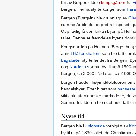
En av Norges eldste
kongsgårder
fra
v
Bergen. Herfra styrte konger som
Hara
Bergen (Bjørgvin) ble grunnlagt av
Ola
samme år ble det oppretta bispesete 
Opphavlig lå domkirka i byen på Holmen,
tallet. Denne er fremdeles byens domki
Kongsgården på Holmen (Bergenhus) var 
annet
Håkonshallen
, som ble tatt i bruk
Lagabøte
, styrte landet fra Bergen. B
dog
Nordens
største by til utpå 1500-ta
Bergen, ca 3 000 i Nidaros, ca 2 000 O
Bergen hadde i høymiddelalderen en sto
handelsbyer. Etter hvert som
hanseate
viktigste utenlandske markedene, de va
Senmiddelalderen ble i det hele tatt ei
Nyere tid
Bergen ble i
unionstida
forbigått av
Kø
by til ut på 1830-tallet, da Christiani