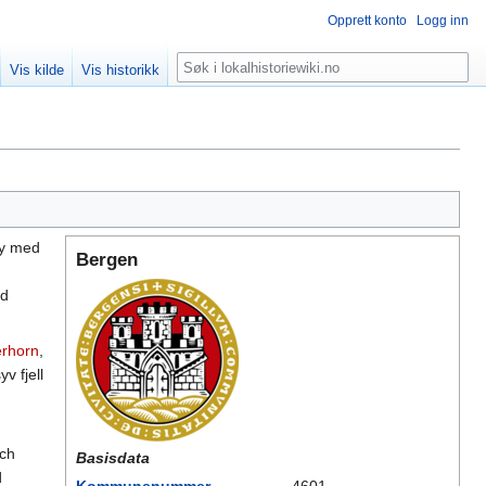
Opprett konto
Logg inn
Søk
Vis kilde
Vis historikk
by med
Bergen
nd
erhorn
,
v fjell
ich
Basisdata
d
Kommunenummer
4601