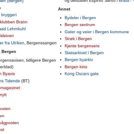
og delstaten Espirito Santo i
Brasil
.
eien (Bergen)
n
Annet
 bryggeri
Bydeler i Bergen
sklubben Brann
Bergen sentrum
raad Lehmkuhl
Gater og veier i Bergen kommune
ekleiven
Strøk i Bergen
er fra Ulriken
, Bergenssangen
Kjente bergensere
a Bergen
Statsarkivet i Bergen
Bergen byarkiv
rgensavisen, tidligere Bergen
erblad)
Bergen kino
n Byavis
Kong Oscars gate
ns Tidende
(BT)
smagasinet
nytt
n
osten
ren
vågposten
est