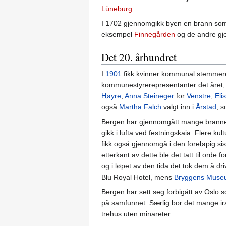
Lüneburg
.
I 1702 gjennomgikk byen en brann som 
eksempel
Finnegården
og de andre gj
Det 20. århundret
I
1901
fikk kvinner kommunal stemmeret
kommunestyrerepresentanter det året,
Høyre
,
Anna Steineger
for
Venstre
,
Eli
også
Martha Falch
valgt inn i
Årstad
, 
Bergen har gjennomgått mange branner,
gikk i lufta ved festningskaia. Flere k
fikk også gjennomgå i den foreløpig s
etterkant av dette ble det tatt til orde
og i løpet av den tida det tok dem å d
Blu Royal Hotel, mens
Bryggens Mus
Bergen har sett seg forbigått av Oslo 
på samfunnet. Særlig bor det mange ira
trehus uten minareter.