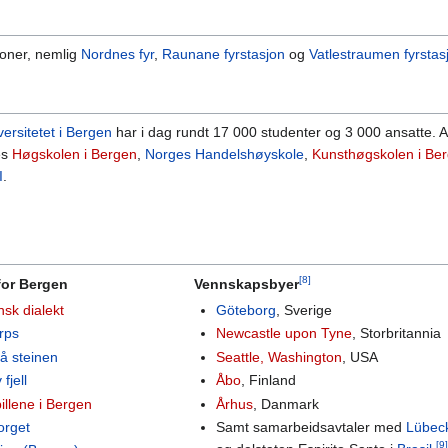
joner, nemlig
Nordnes fyr
,
Raunane fyrstasjon
og
Vatlestraumen fyrstas
versitetet i Bergen
har i dag rundt 17 000 studenter og 3 000 ansatte. A
es
Høgskolen i Bergen
,
Norges Handelshøyskole
,
Kunsthøgskolen i Be
I
.
[8]
for Bergen
Vennskapsbyer
sk dialekt
Göteborg
, Sverige
rps
Newcastle upon Tyne
, Storbritannia
å steinen
Seattle, Washington
, USA
fjell
Åbo
, Finland
illene i Bergen
Århus
, Danmark
orget
Samt samarbeidsavtaler med
Lübec
[9