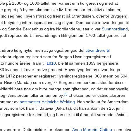
 ble på 1500- og 1600-tallet mer variert enn tidligere, i og med at
grepet på byens økonomiske liv. Kronen støttet aktivt at skotter,
 slo seg ned i byen (først og fremst på Strandsiden. overfor Bryggen),
etydelig internasjonalt innslag i byen. Den norske innvandringen til
re og Søndre Bergenhus og fra Nordlandene, særlig var
Sunnhordland
,
odt representert. Innvandringen fikk gjennom 1700-tallet generelt et
ndrere tidlig nytid, men avga også en god del
utvandrere til
ende brudgom registrert som fra Bergen i lysningsregistrene i
 to hundre årene, fram til
1810
, ble til sammen 1859 bergensere
 583 kvinner, litt over tredve prosent. Hovedtyngden av utvandringa
, da 1472 personer er registrert i lysningsregistrene, 968 menn og 504
ster-Risør (Mandal) som overgikk Bergen som herkomststed for disse
midlertid bare noe om hvor mange som giftet seg, og det er sannsynlig
[5]
seg i Amsterdam eller en annen by.
Et eksempel er ostindiafareren
erkommer av
postmester Helmiche Welding
. Han seilte ut fra Amsterdam
unus
, som tok ham til Batavia (Jakarta), dit han ankom den 25. juni
ingsregistrene før den tid, og han ser ut til å ha blitt værende i Asia til
nnvandrere. Dette gjelder for eksempel
Anna Margriet Cattou
, som utv