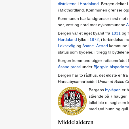
distriktene
i
Hordaland
. Bergen deltar i
i Midthordland. Kommunen grenser også
Kommunen har landgrenser i øst mo
sør, vest og nord mot øykommunene
A
Bergen var et eget byamt fra
1831
og f
Hordaland
fylke i
1972
, i forbindels
Laksevåg
og
Åsane
.
Årstad
kommune bl
status som bydeler, i tillegg til bydelen
Bergen kommune utgjør rettsområdet 
Åsane prosti
under
Bjørgvin bispedø
Bergen har to rådhus, det eldste er fr
Hansabysamarbeidet
Union of Baltic Ci
Bergens
byvåpen
er b
stående på 7 hauger,
tallet ble et segl som
med rød bunn og gull r
Middelalderen