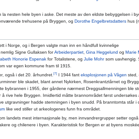
la nesten hele byen i aske. Det meste av den eldste bebyggelsen i by
enværende trehusene på Bryggen, og
Dorothe Engelbretsdatters
hus (
t i Norge, og i Bergen valgte man inn en håndfull kvinnelige
 nemlig Signe Gullaksen for
Arbeiderpartiet
,
Gina Heggelund
og
Marie 
sabeth Honorie Espenak
for Totalistene, og
Julie Mohr
som uavhengig. 
som var egen kommune fram til 1915.
[7]
 også i det 20. århundret.
I 1944 fant
eksplosjonen på Vågen
sted, 
ulturminner ble skadet, blant annet Nykirken, Rosenkrantztårnet og Bry
iste bybrannen i 1955, der gårdene nærmest Dreggsallmenningen ble ste
 for å rive hele Bryggen. Imidlertid måtte brannområdet først undersøkes
rive utgravninger hadde stemningen i byen snudd. På branntomta står i
eum
like ved stiller ut arkeologenes funn fra området.
som landets mest internasjonale by, men innvandrergrupper setter også 
kere og chilenere i byen. Karakteristisk for Bergen er at byens moskée