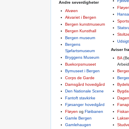
Fjellv
Andre severdigheter
Fløye
Alvøen
Hansa
Akvariet i Bergen
Sport
Bergen kunstmuseum
Stats
Bergen Kunsthall
Stoltz
Bergen museum
Udsigt
Bergens
Aviser fr
Sjøfartsmuseum
Bryggens Museum
BA
(Be
Buekorpsmuseet
Arbeid
Bymuseet i Bergen
Berge
Corps de Garde
Berge
Damsgård hovedgård
Bydel
Den Nationale Scene
Bygda
Fantoft stavkirke
Dage
Fjøsanger hovedgård
Fanap
Fløyen
og
Fløibanen
Fiska
Gamle Bergen
Lakse
Gamlehaugen
Studv