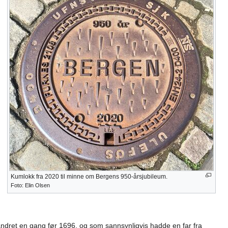
Kumlokk fra 2020 til minne om Bergens 950-årsjubileum.
Foto: Elin Olsen
andret en gang før 1696, og som sannsynligvis hadde en far fra