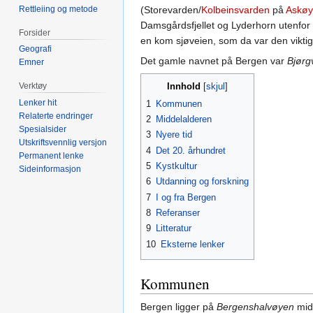
Rettleiing og metode
(Storevarden/
Kolbeinsvarden
på
Askøy
Damsgårdsfjellet og Lyderhorn utenfor by
Forsider
en kom sjøveien, som da var den viktig
Geografi
Det gamle navnet på Bergen var
Bjørg
Emner
Innhold
Verktøy
Lenker hit
1
Kommunen
Relaterte endringer
2
Middelalderen
Spesialsider
3
Nyere tid
Utskriftsvennlig versjon
4
Det 20. århundret
Permanent lenke
5
Kystkultur
Sideinformasjon
6
Utdanning og forskning
7
I og fra Bergen
8
Referanser
9
Litteratur
10
Eksterne lenker
Kommunen
Bergen ligger på
Bergenshalvøyen
midt