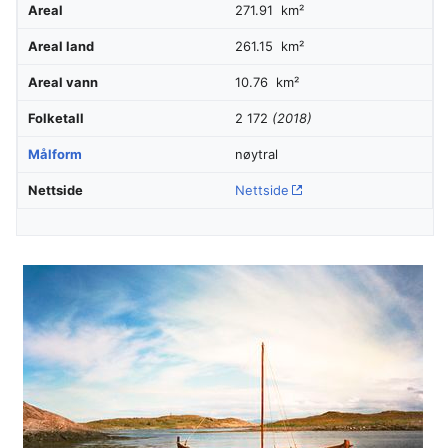
Areal
271.91 km²
Areal land
261.15 km²
Areal vann
10.76 km²
Folketall
2 172
(2018)
Målform
nøytral
Nettside
Nettside