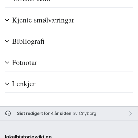
Kjente smølværingar
Bibliografi
Fotnotar
Lenkjer
Sist redigert for 4 år siden
av
Cnyborg
lokalhistoriewiki.no