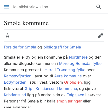
lokalhistoriewiki.no
Åpne hovedmenyen
Søk
Smøla kommune
Overvåk
Rediger
Forside for Smøla
og
bibliografi for Smøla
Smøla
er ei øy og ein kommune på
Nordmøre
og den
aller nordlegaste kommunen i
Møre og Romsdal fylke
.
Kommunen grensar til
Hitra
i
Trøndelag fylke
over
Ramsøyfjorden
i aust og til
Aure kommune
over
Edøyfjorden
i sør. I vest, vestom
Griphølen
, ligg
fiskeværet
Grip
i
Kristiansund kommune
, og sjølve
Kristiansund
ligg på andre sida av
Talgsjøen
i sørvest.
Personar frå Smøla blir kalla
smølværingar
eller
smølaværingar.