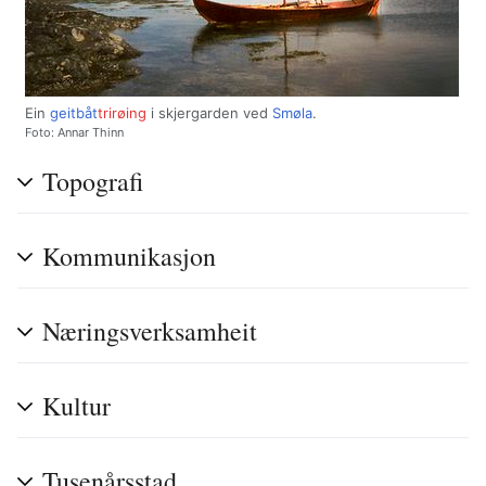
Ein
geitbåt
trirøing
i skjergarden ved
Smøla
.
Foto: Annar Thinn
Topografi
Kommunikasjon
Næringsverksamheit
Kultur
Tusenårsstad