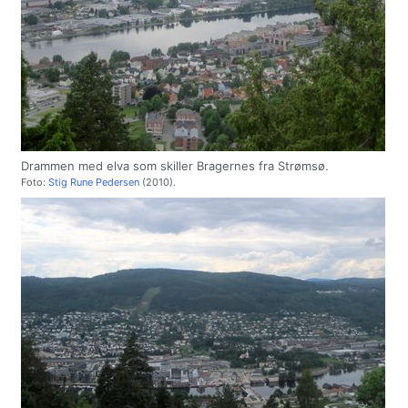
Drammen med elva som skiller Bragernes fra Strømsø.
Foto:
Stig Rune Pedersen
(2010).