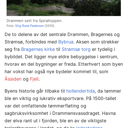
Drammen sett fra Spiraltoppen.
Foto:
Stig Rune Pedersen
(2010).
De to delene av det sentrale Drammen, Bragernes og
Strømsø, forbindes med
Bybrua
. Aksen som strekker
seg fra
Bragernes kirke
til
Strømsø torg
er tydelig i
bybildet. Det ligger mye eldre bebyggelse i sentrum,
hvorav en del bygninger er freda. Etterhvert som byen
har vokst har også nye bydeler kommet til, som
Åssiden
og
Fjell
.
Byens historie går tilbake til
hollendertida
, da tømmer
ble en viktig og lukrativ eksportvare. På 1500-tallet
var det omfattende tømmerfløting og
sagbruksvirksomhet i Drammensvassdraget. Havna
der elva rant ut i fjorden, ble en av de viktigste