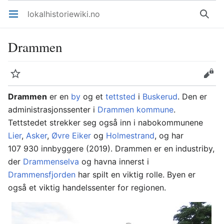
lokalhistoriewiki.no
Åpne hovedmenyen
Søk
Drammen
Overvåk
Rediger
Drammen
er en
by
og et
tettsted
i
Buskerud
. Den er
administrasjonssenter i
Drammen kommune
.
Tettstedet strekker seg også inn i nabokommunene
Lier
,
Asker
,
Øvre Eiker
og
Holmestrand
, og har
107 930 innbyggere (2019). Drammen er en industriby,
der
Drammenselva
og havna innerst i
Drammensfjorden
har spilt en viktig rolle. Byen er
også et viktig handelssenter for regionen.