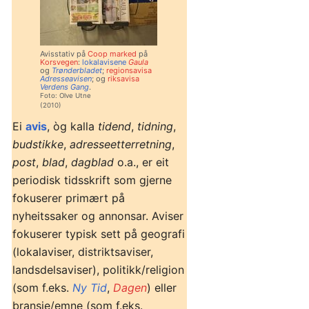
Avisstativ på
Coop marked
på
Korsvegen
:
lokalavisene
Gaula
og
Trønderbladet
;
regionsavisa
Adresseavisen
; og
riksavisa
Verdens Gang
.
Foto: Olve Utne
(2010)
Ei
avis
, òg kalla
tidend
,
tidning
,
budstikke
,
adresseetterretning
,
post
,
blad
,
dagblad
o.a., er eit
periodisk tidsskrift som gjerne
fokuserer primært på
nyheitssaker og annonsar. Aviser
fokuserer typisk sett på geografi
(lokalaviser, distriktsaviser,
landsdelsaviser), politikk/religion
(som f.eks.
Ny Tid
,
Dagen
) eller
bransje/emne (som f.eks.