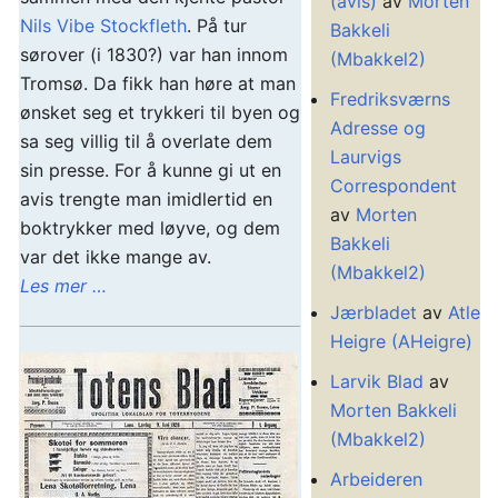
(avis)
av
Morten
Nils Vibe Stockfleth
. På tur
Bakkeli
sørover (i 1830?) var han innom
(Mbakkel2)
Tromsø. Da fikk han høre at man
Fredriksværns
ønsket seg et trykkeri til byen og
Adresse og
sa seg villig til å overlate dem
Laurvigs
sin presse. For å kunne gi ut en
Correspondent
avis trengte man imidlertid en
av
Morten
boktrykker med løyve, og dem
Bakkeli
var det ikke mange av.
(Mbakkel2)
Les mer …
Jærbladet
av
Atle
Heigre (AHeigre)
Larvik Blad
av
Morten Bakkeli
(Mbakkel2)
Arbeideren