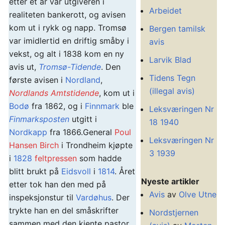
etter et år var utgiveren i
Arbeidet
realiteten bankerott, og avisen
kom ut i rykk og napp. Tromsø
Bergen tamilsk
var imidlertid en driftig småby i
avis
vekst, og alt i 1838 kom en ny
Larvik Blad
avis ut,
Tromsø-Tidende
. Den
Tidens Tegn
første avisen i
Nordland
,
(illegal avis)
Nordlands Amtstidende
, kom ut i
Bodø
fra 1862, og i
Finnmark
ble
Leksværingen Nr
Finmarksposten
utgitt i
18 1940
Nordkapp
fra 1866.General
Poul
Leksværingen Nr
Hansen Birch
i Trondheim kjøpte
3 1939
i
1828
feltpressen
som hadde
blitt brukt på
Eidsvoll
i
1814
. Året
Nyeste artikler
etter tok han den med på
Avis
av
Olve Utne
inspeksjonstur til
Vardøhus
. Der
trykte han en del småskrifter
Nordstjernen
sammen med den kjente pastor