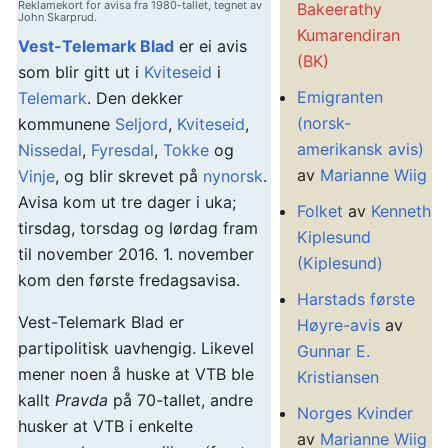
Reklamekort for avisa fra 1980-tallet, tegnet av
Bakeerathy
John Skarprud.
Kumarendiran
Vest-Telemark Blad
er ei avis
(BK)
som blir gitt ut i
Kviteseid
i
Emigranten
Telemark
. Den dekker
(norsk-
kommunene
Seljord
,
Kviteseid
,
amerikansk avis)
Nissedal
,
Fyresdal
,
Tokke
og
av
Marianne Wiig
Vinje
, og blir skrevet på
nynorsk
.
Avisa kom ut tre dager i uka;
Folket
av
Kenneth
tirsdag, torsdag og lørdag fram
Kiplesund
til november 2016. 1. november
(Kiplesund)
kom den første fredagsavisa.
Harstads første
Vest-Telemark Blad er
Høyre-avis
av
partipolitisk uavhengig. Likevel
Gunnar E.
mener noen å huske at VTB ble
Kristiansen
kallt
Pravda
på 70-tallet, andre
Norges Kvinder
husker at VTB i enkelte
av
Marianne Wiig