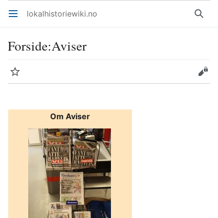
lokalhistoriewiki.no
Åpne hovedmenyen
Søk
Forside
:
Aviser
Overvåk
Rediger
Om Aviser