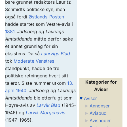
bare grunnet redaktørs Lauritz
Schmidts politiske syn, men
også fordi
Østlands-Posten
hadde startet som Vestre-avis i
1881
.
Jarlsberg og Laurvigs
Amtstidende
måtte derfor søke
et annet grunnlag for sin
eksistens. Da så
Laurvigs Blad
tok
Moderate Venstres
standpunkt, hadde de tre
politiske retningene hvert sitt
Kategorier for
talerør. Siste nummer utkom
13.
Aviser
april
1940
.
Jarlsberg og Laurvigs
Amtstidende
ble etterfulgt som
Aviser
Høyre-avis av
Larvik Blad
(1945–
Annonser
1946) og
Larvik Morgenavis
Avisbud
(1947–1965).
Avishoder