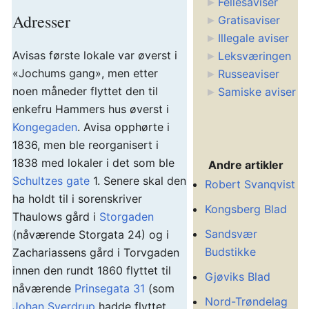
Fellesaviser
Adresser
Gratisaviser
Illegale aviser
Avisas første lokale var øverst i
Leksværingen
«Jochums gang», men etter
Russeaviser
noen måneder flyttet den til
Samiske aviser
enkefru Hammers hus øverst i
Kongegaden
. Avisa opphørte i
1836, men ble reorganisert i
1838 med lokaler i det som ble
Andre artikler
Schultzes gate
1. Senere skal den
Robert Svanqvist
ha holdt til i sorenskriver
Kongsberg Blad
Thaulows gård i
Storgaden
Sandsvær
(nåværende Storgata 24) og i
Budstikke
Zachariassens gård i Torvgaden
innen den rundt 1860 flyttet til
Gjøviks Blad
nåværende
Prinsegata 31
(som
Nord-Trøndelag
Johan Sverdrup
hadde flyttet