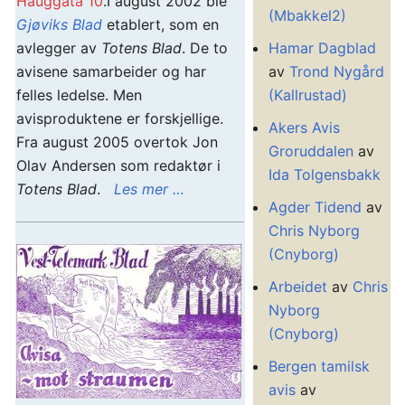
Hauggata 10
.I august 2002 ble
(Mbakkel2)
Gjøviks Blad
etablert, som en
Hamar Dagblad
avlegger av
Totens Blad
. De to
av
Trond Nygård
avisene samarbeider og har
(Kallrustad)
felles ledelse. Men
avisproduktene er forskjellige.
Akers Avis
Fra august 2005 overtok Jon
Groruddalen
av
Olav Andersen som redaktør i
Ida Tolgensbakk
Totens Blad
.
Les mer …
Agder Tidend
av
Chris Nyborg
(Cnyborg)
Arbeidet
av
Chris
Nyborg
(Cnyborg)
Bergen tamilsk
avis
av