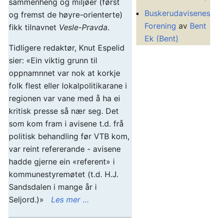
sammenheng og miljøer (først
Buskerudavisenes
og fremst de høyre-orienterte)
Forening
av
Bent
fikk tilnavnet
Vesle-Pravda
.
Ek (Bent)
Tidligere redaktør, Knut Espelid
sier: «Ein viktig grunn til
oppnamnnet var nok at korkje
folk flest eller lokalpolitikarane i
regionen var vane med å ha ei
kritisk presse så nær seg. Det
som kom fram i avisene t.d. frå
politisk behandling før VTB kom,
var reint refererande - avisene
hadde gjerne ein «referent» i
kommunestyremøtet (t.d. H.J.
Sandsdalen i mange år i
Seljord.)»
Les mer …