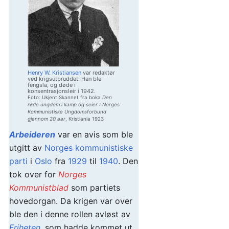
Henry W. Kristiansen
var redaktør
ved krigsutbruddet. Han ble
fengsla, og døde i
konsentrasjonsleir i 1942.
Foto: Ukjent Skannet fra boka
Den
røde ungdom i kamp og seier : Norges
Kommunistiske Ungdomsforbund
gjennom 20 aar
, Kristiania 1923
Arbeideren
var en avis som ble
utgitt av
Norges kommunistiske
parti
i
Oslo
fra
1929
til
1940
. Den
tok over for
Norges
Kommunistblad
som partiets
hovedorgan. Da krigen var over
ble den i denne rollen avløst av
Friheten
, som hadde kommet ut