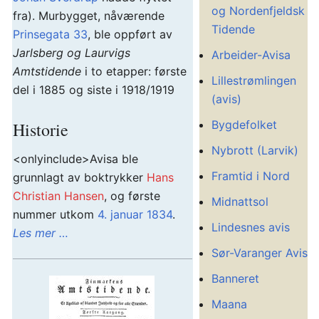
og Nordenfjeldsk
fra). Murbygget, nåværende
Tidende
Prinsegata 33
, ble oppført av
Jarlsberg og Laurvigs
Arbeider-Avisa
Amtstidende
i to etapper: første
Lillestrømlingen
del i 1885 og siste i 1918/1919
(avis)
Bygdefolket
Historie
Nybrott (Larvik)
<onlyinclude>Avisa ble
Framtid i Nord
grunnlagt av boktrykker
Hans
Christian Hansen
, og første
Midnattsol
nummer utkom
4. januar
1834
.
Lindesnes avis
Les mer …
Sør-Varanger Avis
Banneret
Maana