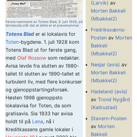
(Larvik)
av
Morten Bakkeli
(Mbakkel2)
Første nummeret av Totens Blad, 9. juni 1928, på
førstesida står det at dette er et prøvenummer.
Fredriksværns-
Totens Blad
er ei lokalavis for
Posten
av
Morten
Toten
-bygdene. 1. juli 1928 kom
Bakkeli
Totens Blad ut for første gang,
(Mbakkel2)
med
Olaf Rossow
som redaktør.
Nesjar (avis)
av
Avisa levde fra slutten av 1980-
Morten Bakkeli
tallet til slutten av 1990-tallet et
(Mbakkel2)
turbulent liv, med flere konkurser
og gjenoppstartingsforsøk.
Hadeland (avis)
Høsten 1998 gjenoppsto
av
Trond Nygård
lokalavisa for Toten, da som
(Kallrustad)
gratisavis. Sia 1933 har avisa
Stavern-Posten
holdt til på
Lena
, nå i
av
Morten
Kreditkassens gamle lokaler i
Bakkeli