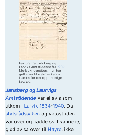
Faktura fra Jarlsberg og
Larviks Amtstidende fra
1909
.
Merk skrivemåten, man har
gått over til å skrive
Larvik
istedet for det opprinnelige
Laurvig
.
Jarlsberg og Laurvigs
Amtstidende
var ei avis som
utkom i
Larvik
1834
-
1940
. Da
statsrådssaken
og vetostriden
var over og hadde skilt vannene,
gled avisa over til
Høyre
, ikke