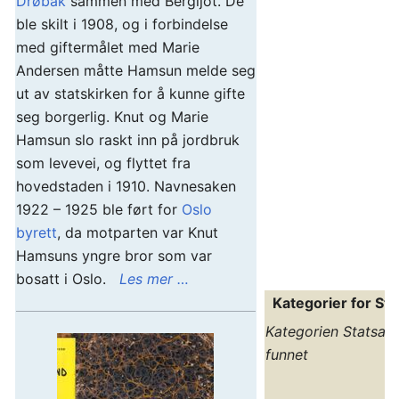
Drøbak
sammen med Bergljot. De
ble skilt i 1908, og i forbindelse
med giftermålet med Marie
Andersen måtte Hamsun melde seg
ut av statskirken for å kunne gifte
seg borgerlig. Knut og Marie
Hamsun slo raskt inn på jordbruk
som levevei, og flyttet fra
hovedstaden i 1910. Navnesaken
1922 – 1925 ble ført for
Oslo
byrett
, da motparten var Knut
Hamsuns yngre bror som var
bosatt i Oslo.
Les mer …
Kategorier for Sta
Kategorien
Statsark
funnet