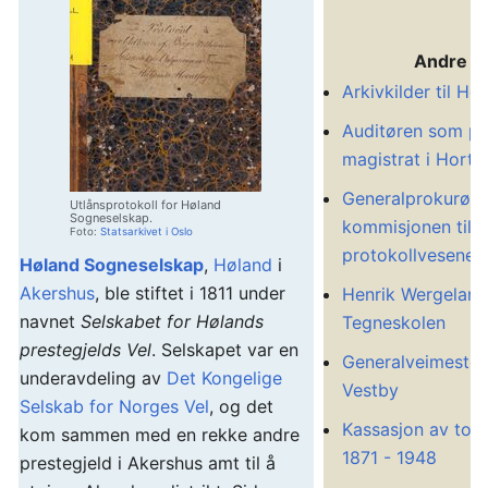
Andre ar
Arkivkilder til He
Auditøren som po
magistrat i Horte
Generalprokurøre
Utlånsprotokoll for Høland
Sogneselskap.
kommisjonen til r
Foto:
Statsarkivet i Oslo
protokollvesenet
Høland Sogneselskap
,
Høland
i
Akershus
, ble stiftet i 1811 under
Henrik Wergeland
navnet
Selskabet for Hølands
Tegneskolen
prestegjelds Vel
. Selskapet var en
Generalveimestere
underavdeling av
Det Kongelige
Vestby
Selskab for Norges Vel
, og det
Kassasjon av tol
kom sammen med en rekke andre
1871 - 1948
prestegjeld i Akershus amt til å