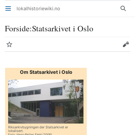
lokalhistoriewiki.no
Åpne hovedmenyen
Søk
Forside
:
Statsarkivet i Oslo
Overvåk
Rediger
Om Statsarkivet i Oslo
Riksarkivbygningen der Statsarkivet er
lokalisert.
Foto: Hans-Petter Fjeld (2006)