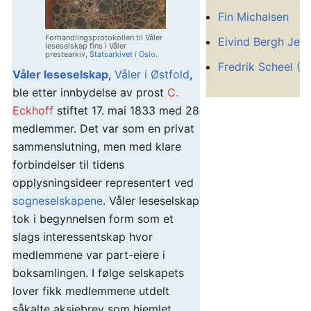
Fin Michalsen
Forhandlingsprotokollen til Våler
Eivind Bergh Jer
leseselskap fins i Våler
prestearkiv,
Statsarkivet i Oslo
.
Fredrik Scheel (
Våler leseselskap
,
Våler i Østfold
,
ble etter innbydelse av prost
C.
Eckhoff
stiftet 17. mai 1833 med 28
medlemmer. Det var som en privat
sammenslutning, men med klare
forbindelser til tidens
opplysningsideer representert ved
sogneselskapene
. Våler leseselskap
tok i begynnelsen form som et
slags interessentskap hvor
medlemmene var part-eiere i
boksamlingen. I følge selskapets
lover fikk medlemmene utdelt
såkalte aksjebrev som hjemlet