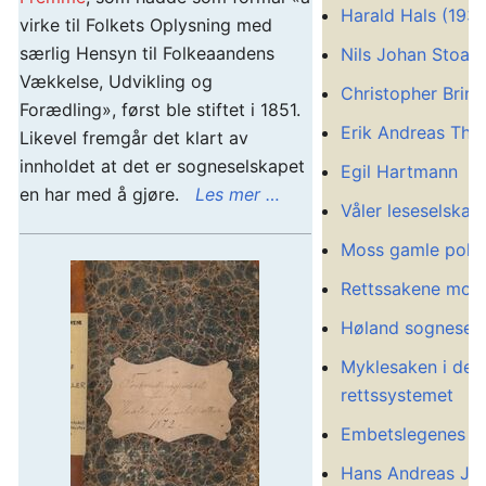
Harald Hals (193
virke til Folkets Oplysning med
særlig Hensyn til Folkeaandens
Nils Johan Stoa
Vækkelse, Udvikling og
Christopher Brin
Forædling», først ble stiftet i 1851.
Erik Andreas Tho
Likevel fremgår det klart av
innholdet at det er sogneselskapet
Egil Hartmann
en har med å gjøre.
Les mer …
Våler leseselskap
Moss gamle poli
Rettssakene mot
Høland sognesel
Myklesaken i det
rettssystemet
Embetslegenes ar
Hans Andreas Ja