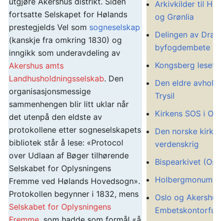
utgjøre Akershus distrikt. Siden
Arkivkilder til H
fortsatte Selskapet for Hølands
og Grønlia
prestegjelds Vel som
sogneselskap
Delingen av Dra
(kanskje fra omkring 1830) og
byfogdembete 18
inngikk som underavdeling av
Kongsberg lesefo
Akershus amts
Landhusholdningsselskab
. Den
Den eldre avhold
organisasjonsmessige
Trysil
sammenhengen blir litt uklar når
Kirkens SOS i Os
det utenpå den eldste av
protokollene etter sogneselskapets
Den norske kirke
bibliotek står å lese: «Protocol
verdenskrig
over Udlaan af Bøger tilhørende
Bispearkivet (Osl
Selskabet for Oplysningens
Holbergmonumen
Fremme ved Hølands Hovedsogn».
Protokollen begynner i 1832, mens
Oslo og Akershus
Selskabet for Oplysningens
Embetskontorfun
Fremme
, som hadde som formål «å