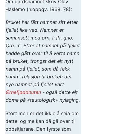
Om gardsnamnet skriv Olav
Haslemo (h.oppgv. 1968, 78):
Bruket har fått namnet sitt etter
fjellet like ved. Namnet er
samansett med
ørn
, f, jfr. gno.
Ǫrn
, m. Etter at namnet på fjellet
hadde gått over til å verta namn
på bruket, trongst det eit nytt
namn på fjellet, som då fekk
namn i relasjon til bruket; det
nye namnet på fjellet vart
Ørnefjøddnuten
- også dette eit
døme på «tautologisk» nylaging.
Stort meir er det ikkje å seia om
dette, og me kan då gå over til
oppsitjarane. Den fyrste som