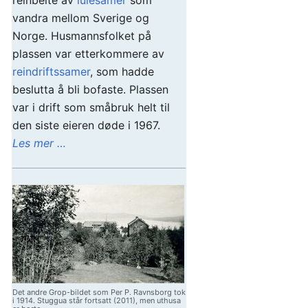
reinbeite av
lulesamer
som
vandra mellom Sverige og
Norge. Husmannsfolket på
plassen var etterkommere av
reindriftssamer
, som hadde
beslutta å bli bofaste. Plassen
var i drift som småbruk helt til
den siste eieren døde i 1967.
Les mer …
Det andre Grop-bildet som Per P. Ravnsborg tok
i 1914. Stuggua står fortsatt (2011), men uthusa