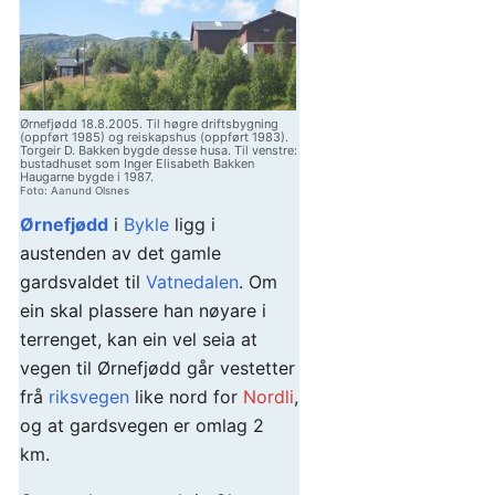
Ørnefjødd 18.8.2005. Til høgre driftsbygning
(oppført 1985) og reiskapshus (oppført 1983).
Torgeir D. Bakken bygde desse husa. Til venstre:
bustadhuset som Inger Elisabeth Bakken
Haugarne bygde i 1987.
Foto: Aanund Olsnes
Ørnefjødd
i
Bykle
ligg i
austenden av det gamle
gardsvaldet til
Vatnedalen
. Om
ein skal plassere han nøyare i
terrenget, kan ein vel seia at
vegen til Ørnefjødd går vestetter
frå
riksvegen
like nord for
Nordli
,
og at gardsvegen er omlag 2
km.