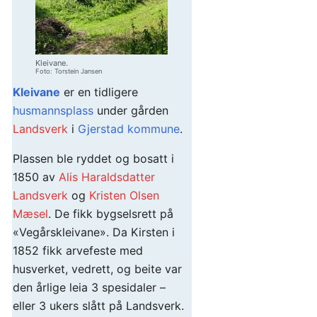
Kleivane.
Foto: Torstein Jansen
Kleivane
er en tidligere
husmannsplass
under gården
Landsverk
i
Gjerstad kommune
.
Plassen ble ryddet og bosatt i
1850 av
Alis Haraldsdatter
Landsverk
og
Kristen Olsen
Mæsel
. De fikk bygselsrett på
«Vegårskleivane». Da Kirsten i
1852 fikk arvefeste med
husverket, vedrett, og beite var
den årlige leia 3 spesidaler –
eller 3 ukers slått på Landsverk.