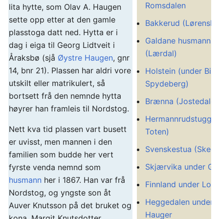
Romsdalen
lita hytte, som Olav A. Haugen
sette opp etter at den gamle
Bakkerud (Lørensk
plasstoga datt ned. Hytta er i
Galdane husmannsp
dag i eiga til Georg Lidtveit i
(Lærdal)
Åraksbø (sjå
Øystre Haugen
, gnr
14, bnr 21). Plassen har aldri vore
Holstein (under Birg
utskilt eller matrikulert, så
Spydeberg)
bortsett frå den nemnde hytta
Brænna (Jostedalen
høyrer han framleis til Nordstog.
Hermannrudstuggua
Nett kva tid plassen vart busett
Toten)
er uvisst, men mannen i den
Svenskestua (Sked
familien som budde her vert
Skjærvika under G
fyrste venda nemnd som
husmann
her i 1867. Han var frå
Finnland under Los
Nordstog, og yngste son åt
Heggedalen under 
Auver Knutsson på det bruket og
Hauger
kona, Margit Knutsdotter.