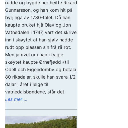
rudde og bygde her heitte Rikard
Gunnarsson, og han kom hit på
byrjinga av 1730-talet. Då han
kaupte bruket hjå Olav og Jon
Vatnedalen i 1747, vart det skrive
inn i skøytet at han sjølv hadde
rudt opp plassen sin frå rå rot.
Men jamvel om han i fylgje
skøytet kaupte Ørnefjødd «til
Odell och Eigendomb» og betala
80 riksdalar, skulle han svara 1/2
dalar i året i leige til
vatnedalsbøndene, står det.
Les mer …