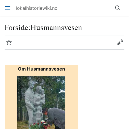
lokalhistoriewiki.no
Åpne hovedmenyen
Søk
Forside
:
Husmannsvesen
Overvåk
Rediger
Om Husmannsvesen