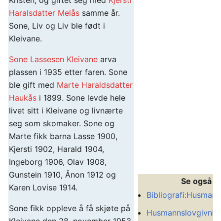
Haralsdatter Melås
samme år.
Sone, Liv og Liv ble født i
Kleivane.
Sone Lassesen Kleivane
arva
plassen i 1935 etter faren. Sone
ble gift med
Marte Haraldsdatter
Haukås
i 1899. Sone levde hele
livet sitt i Kleivane og livnærte
seg som skomaker. Sone og
Marte fikk barna Lasse 1900,
Kjersti 1902, Harald 1904,
Ingeborg 1906, Olav 1908,
Gunstein 1910, Ånon 1912 og
Se også
Karen Lovise 1914.
Bibliografi:Husman
Sone fikk oppleve å få skjøte på
Husmannslovgivnin
Kleivane den 28. november 1953.