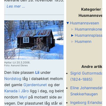
Les mer …
Kategorier fo
Husmannsves
Husmannsvesen
Husmannskoner
Husmannsplasser
Husmenn
Hytta i Lii 20.3.2006.
Foto: Aanund Olsnes
Andre artikle
Den lisle plassen
Lii
under
Sigrid Guttormsdatt
Nordstog
låg i dalsøkket mellom
(1824–1885)
det gamle
Gjerdentunet
og der
Eline Johannesdatt
Kanada i Jåro
ligg i dag, og beint
Snekkerhaugen
nordom
Myri
på motsett side av
Ingeborg Erlandsda
vegen. Der plasstunet låg står ei