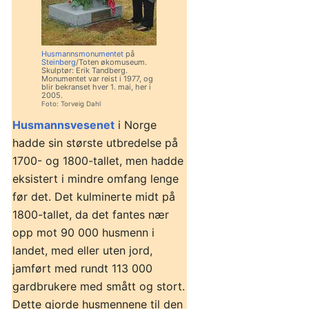
Husmannsmonumentet
på
Steinberg
/Toten økomuseum.
Skulptør: Erik Tandberg.
Monumentet var reist i 1977, og
blir bekranset hver 1. mai, her i
2005.
Foto: Torveig Dahl
Husmannsvesenet
i Norge
hadde sin største utbredelse på
1700- og 1800-tallet, men hadde
eksistert i mindre omfang lenge
før det. Det kulminerte midt på
1800-tallet, da det fantes nær
opp mot 90 000 husmenn i
landet, med eller uten jord,
jamført med rundt 113 000
gardbrukere med smått og stort.
Dette gjorde husmennene til den