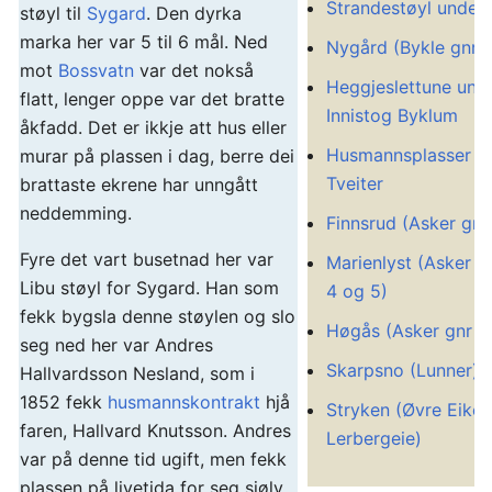
Strandestøyl under 
støyl til
Sygard
. Den dyrka
marka her var 5 til 6 mål. Ned
Nygård (Bykle gnr 1
mot
Bossvatn
var det nokså
Heggjeslettune und
flatt, lenger oppe var det bratte
Innistog Byklum
åkfadd. Det er ikkje att hus eller
Husmannsplasser u
murar på plassen i dag, berre dei
Tveiter
brattaste ekrene har unngått
neddemming.
Finnsrud (Asker gnr
Fyre det vart busetnad her var
Marienlyst (Asker g
Libu støyl for Sygard. Han som
4 og 5)
fekk bygsla denne støylen og slo
Høgås (Asker gnr 1
seg ned her var Andres
Skarpsno (Lunner)
Hallvardsson Nesland, som i
1852 fekk
husmannskontrakt
hjå
Stryken (Øvre Eiker,
faren, Hallvard Knutsson. Andres
Lerbergeie)
var på denne tid ugift, men fekk
plassen på livetida for seg sjølv