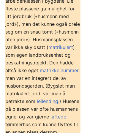
arbeiderklassen i bygdene. De
fleste plassene ga mulighet for
litt jordbruk («husmenn med
jord»), men det kunne også dreie
seg om en snau tomt («husmenn
uten jord»). Husmannsplassen
var ikke skyldsatt (
matrikulert
)
som egen landbruksenhet og
beskatningsobjekt. Den hadde
altså ikke eget
matrikkelnummer
,
men var en integrert del av
husbondsgarden. (Bygslet man
matrikulert jord, var man å
betrakte som
leilending
.) Husene
på plassen var ofte husmannens
egne, og var gjerne
laftede
tømmerhus som kunne flyttes til
en annen plass dersom