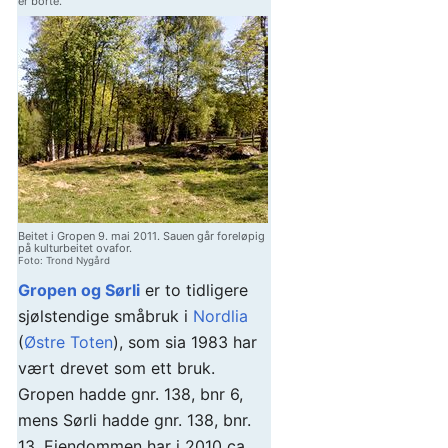
er borte.
Beitet i Gropen 9. mai 2011. Sauen går foreløpig
på kulturbeitet ovafor.
Foto: Trond Nygård
Gropen og Sørli
er to tidligere
sjølstendige småbruk i
Nordlia
(
Østre Toten
), som sia 1983 har
vært drevet som ett bruk.
Gropen hadde gnr. 138, bnr 6,
mens Sørli hadde gnr. 138, bnr.
13. Eiendommen har i 2010 ca.