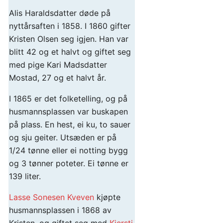
Alis Haraldsdatter døde på
nyttårsaften i 1858. I 1860 gifter
Kristen Olsen seg igjen. Han var
blitt 42 og et halvt og giftet seg
med pige Kari Madsdatter
Mostad, 27 og et halvt år.
I 1865 er det folketelling, og på
husmannsplassen var buskapen
på plass. En hest, ei ku, to sauer
og sju geiter. Utsæden er på
1/24 tønne eller ei notting bygg
og 3 tønner poteter. Ei tønne er
139 liter.
Lasse Sonesen Kveven
kjøpte
husmannsplassen i 1868 av
Kristen, og giftet seg med
Kjersti