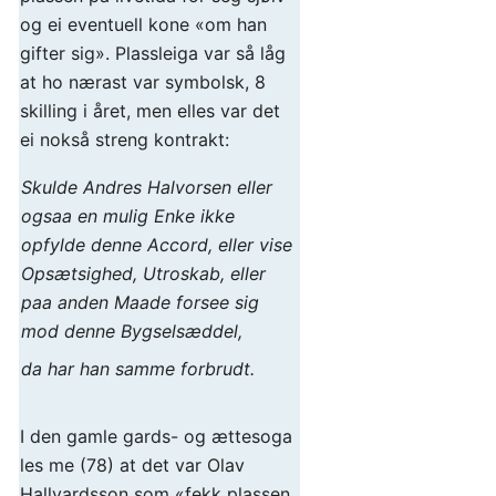
og ei eventuell kone «om han
gifter sig». Plassleiga var så låg
at ho nærast var symbolsk, 8
skilling i året, men elles var det
ei nokså streng kontrakt:
Skulde Andres Halvorsen eller
ogsaa en mulig Enke ikke
opfylde denne Accord, eller vise
Opsætsighed, Utroskab, eller
paa anden Maade forsee sig
mod denne Bygselsæddel,
da har han samme forbrudt.
I den gamle gards- og ættesoga
les me (78) at det var Olav
Hallvardsson som «fekk plassen