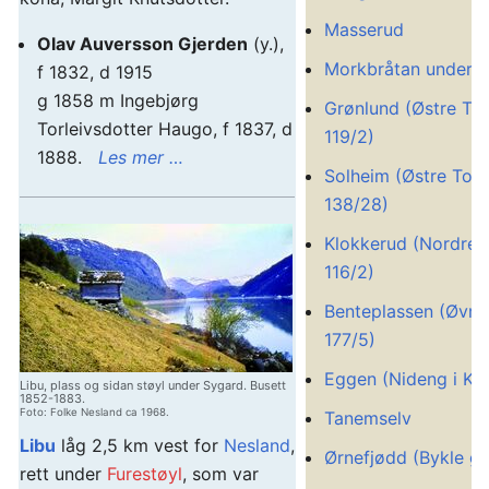
Masserud
Olav Auversson Gjerden
(y.),
Morkbråtan under 
f 1832, d 1915
g 1858 m Ingebjørg
Grønlund (Østre Tot
Torleivsdotter Haugo, f 1837, d
119/2)
1888.
Les mer …
Solheim (Østre Tote
138/28)
Klokkerud (Nordre F
116/2)
Benteplassen (Øvre 
177/5)
Eggen (Nideng i Kl
Libu, plass og sidan støyl under Sygard. Busett
1852-1883.
Foto: Folke Nesland ca 1968.
Tanemselv
Libu
låg 2,5 km vest for
Nesland
,
Ørnefjødd (Bykle gn
rett under
Furestøyl
, som var