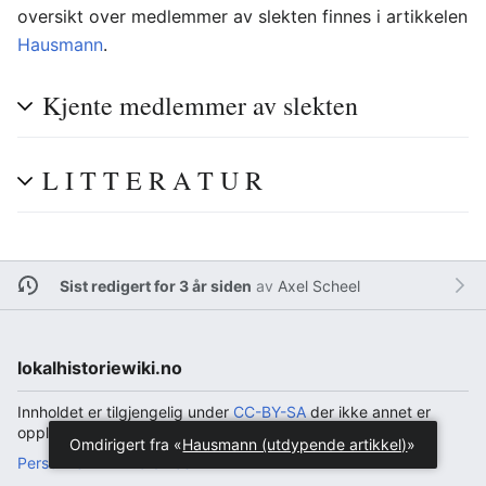
oversikt over medlemmer av slekten finnes i artikkelen
Hausmann
.
Kjente medlemmer av slekten
L I T T E R A T U R
Sist redigert for 3 år siden
av
Axel Scheel
lokalhistoriewiki.no
Innholdet er tilgjengelig under
CC-BY-SA
der ikke annet er
opplyst.
Omdirigert fra «
Hausmann (utdypende artikkel)
»
Personvern
Bordmaskin