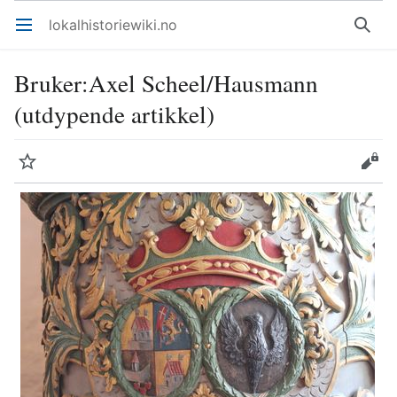
lokalhistoriewiki.no
Åpne hovedmenyen
Søk
Bruker
:
Axel Scheel/Hausmann
(utdypende artikkel)
Overvåk
Rediger