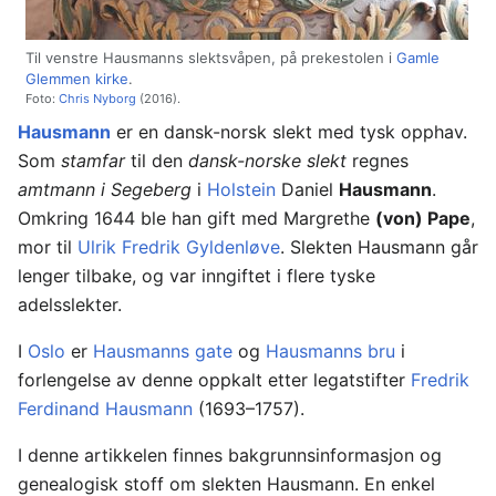
Til venstre Hausmanns slektsvåpen, på prekestolen i
Gamle
Glemmen kirke
.
Foto:
Chris Nyborg
(2016).
Hausmann
er en dansk-norsk slekt med tysk opphav.
Som
stamfar
til den
dansk-norske slekt
regnes
amtmann i Segeberg
i
Holstein
Daniel
Hausmann
.
Omkring 1644 ble han gift med Margrethe
(von) Pape
,
mor til
Ulrik Fredrik Gyldenløve
. Slekten Hausmann går
lenger tilbake, og var inngiftet i flere tyske
adelsslekter.
I
Oslo
er
Hausmanns gate
og
Hausmanns bru
i
forlengelse av denne oppkalt etter legatstifter
Fredrik
Ferdinand Hausmann
(1693–1757).
I denne artikkelen finnes bakgrunnsinformasjon og
genealogisk stoff om slekten Hausmann. En enkel