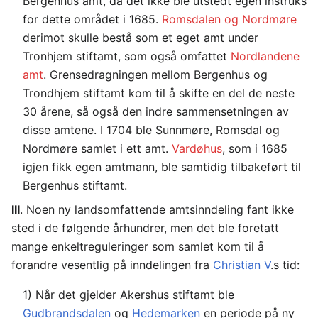
Bergenhus amt, da det ikke ble utstedt egen instruks
for dette området i 1685.
Romsdalen og Nordmøre
derimot skulle bestå som et eget amt under
Tronhjem stiftamt, som også omfattet
Nordlandene
amt
. Grensedragningen mellom Bergenhus og
Trondhjem stiftamt kom til å skifte en del de neste
30 årene, så også den indre sammensetningen av
disse amtene. I 1704 ble Sunnmøre, Romsdal og
Nordmøre samlet i ett amt.
Vardø­hus
, som i 1685
igjen fikk egen amtmann, ble samtidig tilbakeført til
Bergenhus stiftamt.
III
. Noen ny landsomfattende amtsinndeling fant ikke
sted i de følgende århundrer, men det ble foretatt
mange enkeltreguleringer som samlet kom til å
forandre vesentlig på inndelingen fra
Christian V
.s tid:
1) Når det gjelder Akershus stiftamt ble
Gudbrandsdalen
og
Hedemarken
en periode på ny