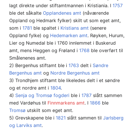
lagt direkte under stiftamtmannen i Kristiania. I
1757
ble det såkalte
Opplandenes amt
(nåværende
Oppland og Hedmark fylker) skilt ut som eget amt,
som i
1781
ble spaltet i
Kristians amt
(senere
Oppland fylke) og
Hedemarken amt
. Røyken, Hurum,
Lier og Numedal ble i 1760 innlemmet i Buskerud
amt, mens Heggen og Frøland i
1768
ble overført til
Smålenenes amt.
2) Bergenhus stiftamt ble i
1763
delt i
Søndre
Bergenhus amt
og
Nordre Bergenhus amt
3) Trond­hjem stiftamt ble likeledes delt i et søndre
og et nordre amt i
1804
.
4)
Senja og Tromsø fogderi
ble i
1787
slått sammen
med Vardøhus til
Finn­markens amt
. I
1866
ble
Tromsø
utskilt som eget amt.
5) Grevskapene ble i
1821
slått sammen til
Jarlsberg
og Larviks amt
.