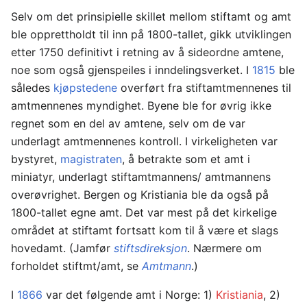
Selv om det prinsipielle skillet mellom stiftamt og amt
ble opprettholdt til inn på 1800-tallet, gikk utviklingen
etter 1750 definitivt i retning av å sideordne amtene,
noe som også gjenspeiles i inndelingsverket. I
1815
ble
således
kjøpstedene
overført fra stiftamtmennenes til
amtmennenes myndighet. By­ene ble for øvrig ikke
regnet som en del av amtene, selv om de var
underlagt amtmennenes kontroll. I virkeligheten var
bystyret,
magistraten
, å betrakte som et amt i
miniatyr, underlagt stiftamt­mannens/ amtmannens
overøvrighet. Bergen og Kristiania ble da også på
1800-tallet egne amt. Det var mest på det kirkelige
området at stiftamt fortsatt kom til å være et slags
hovedamt. (Jamfør
stiftsdireksjon
. Nær­mere om
forholdet stiftmt/amt, se
Amtmann
.)
I
1866
var det følgende amt i Norge: 1)
Kristiania
, 2)