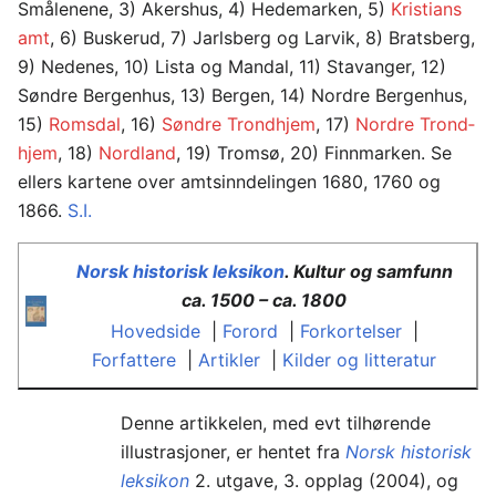
Smålenene, 3) Akershus, 4) Hedemarken, 5)
Kris­­tians
amt
, 6) Buskerud, 7) Jarlsberg og Lar­vik, 8) Bratsberg,
9) Nedenes, 10) Lista og Man­dal, 11) Stavanger, 12)
Søndre Bergenhus, 13) Bergen, 14) Nordre Bergenhus,
15)
Roms­dal
, 16)
Søndre Trondhjem
, 17)
Nordre Trond­
hjem
, 18)
Nordland
, 19) Tromsø, 20) Finn­marken. Se
ellers kartene over amtsinndelingen 1680, 1760 og
1866.
S.I.
Norsk historisk leksikon
. Kultur og samfunn
ca. 1500 – ca. 1800
Hovedside
|
Forord
|
Forkortelser
|
Forfattere
|
Artikler
|
Kilder og litteratur
Denne artikkelen, med evt tilhørende
illustrasjoner, er hentet fra
Norsk historisk
leksikon
2. utgave, 3. opplag (2004), og