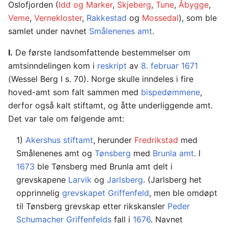
Oslofjorden (
Idd og Marker
,
Skjeberg
,
Tune
,
Åbygge
,
Veme
,
Vernekloster
,
Rakkestad
og
Mosse­­dal
), som ble
samlet under navnet
Smålenenes amt
.
I.
De første landsomfattende bestemmelser om
amtsinndelingen kom i
reskript
av
8. februar
1671
(Wessel Berg I s. 70). Norge skulle inndeles i fire
hoved-amt som falt sammen med
bispedømmene
,
derfor også kalt stiftamt, og åtte underliggende amt.
Det var tale om følgende amt:
1)
Akershus stiftamt
, herunder
Fred­rikstad
med
Smålenenes amt og
Tønsberg
med
Brunla amt
. I
1673
ble Tønsberg med Brunla amt delt i
grevskapene
Larvik
og
Jarlsberg
. (Jarlsberg het
opprinnelig
grevskapet Griffenfeld
, men ble omdøpt
til Tønsberg grevskap etter rikskansler
Peder
Schumacher Griffenfelds
fall i
1676
. Navnet