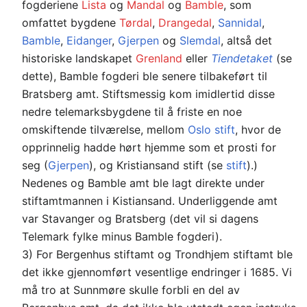
fogderiene
Lista
og
Mandal
og
Bamble
, som
omfattet bygdene
Tørdal
,
Drange­dal
,
Sannidal
,
Bamble
,
Eidanger
,
Gjerpen
og
Slemdal
, altså det
historiske landskapet
Gren­land
eller
Tiendetaket
(se
dette), Bamble fogderi ble senere tilbakeført til
Bratsberg amt. Stiftsmessig kom imidlertid disse
nedre telemarksbygdene til å friste en noe
omskiftende tilværelse, mellom
Oslo stift
, hvor de
opprinnelig hadde hørt hjemme som et prosti for
seg (
Gjerpen
), og Kristiansand stift (se
stift
).)
Nedenes og Bamble amt ble lagt direkte under
stiftamtmannen i Kistiansand. Underliggende amt
var Stavanger og Bratsberg (det vil si dagens
Telemark fylke minus Bamble fogderi).
3) For Bergenhus stiftamt og Trondhjem stiftamt ble
det ikke gjennomført vesentlige ­endringer i 1685. Vi
må tro at Sunnmøre skulle forbli en del av