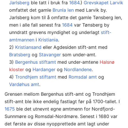
Jarlsberg
ble tatt i bruk fra
1684
.)
Grevskapet Larvik
omfattet det gamle
Brunla len
med Larvik by.
Jarlsberg kom til å omfatte det gamle Tønsberg len,
men i alle fall senest fra
1684
var Tønsberg by
unndratt grevens myndighet og underlagt
stift­
amtmannen
i
Kristiania
.
2)
Kristiansand
eller Agdesiden stift-amt med
Bratsberg
og
Stavanger
som under-amt.
3)
Bergenhus stiftamt
med under-amtene
Halsnø
kloster
og
Hardanger
og
Nordlandene
.
4)
Trondhjem stiftamt
med
Romsdal amt
og
Vardøhus amt
.
Grensen mellom Bergenhus stift-amt og Trond­hjem
stift-amt ble ikke endelig fastlagt før på 1700-tallet. I
1675
ble det utnevnt egne amtmenn for Nordfjord-
Sunnmøre og Romsdal-Nord­møre. Senest i 1680 var
det første av disse nyopprettede amt lagt under