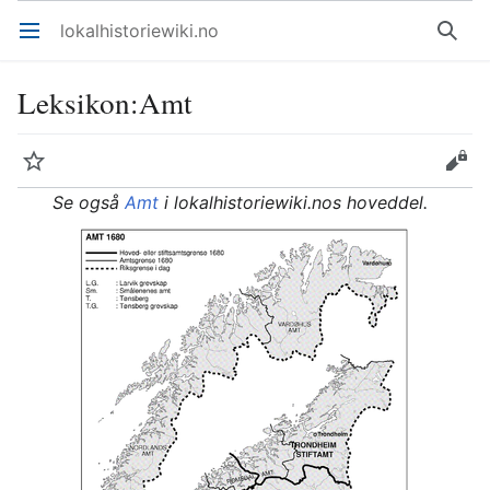
lokalhistoriewiki.no
Åpne hovedmenyen
Søk
Leksikon
:
Amt
Overvåk
Rediger
Se også
Amt
i lokalhistoriewiki.nos hoveddel.