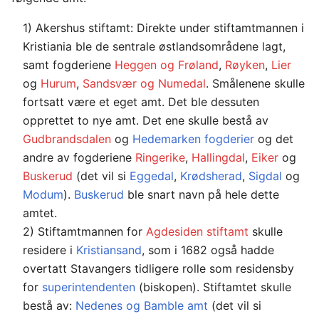
1) Akershus stiftamt: Direkte under stiftamtmannen i
Kristiania ble de sentrale østlandsområdene lagt,
samt fogderiene
Heggen og Frøland
,
Røyken
,
Lier
og
Hurum
,
Sandsvær og Numedal
. Smålenene skulle
fortsatt være et eget amt. Det ble dessuten
opprettet to nye amt. Det ene skulle bestå av
Gudbrandsdalen
og
Hedemarken fogderier
og det
andre av fogderiene
Ringerike
,
Hallingdal
,
Eiker
og
Buskerud
(det vil si
Eggedal
,
Krødsherad
,
Sigdal
og
Modum
).
Buskerud
ble snart navn på hele dette
amtet.
2) Stiftamtmannen for
Agdesiden stiftamt
skulle
residere i
Kristiansand
, som i 1682 også hadde
overtatt Stavangers tid­ligere rolle som residensby
for
superintendenten
(biskopen). Stiftamtet skulle
bestå av:
Nedenes og Bamble amt
(det vil si