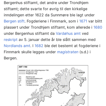
Bergenhus stiftamt, det andre under Trondhjem
stiftamt; dette svarte for øvrig til den kirkelige
inndelingen etter 1622 da Sunnmøre ble lagt under
Bergen stift
. Fogde­riene i Finnmark, som i
1671
var blitt
plassert under Trondhjem stiftamt, kom allerede i
1680
under Bergenhus stiftamt da
Vardøhus amt
ved
reskript
av 5. januar dette år ble slått sammen med
Nordlands amt
. I
1682
ble det bestemt at fogderi­ene i
Finnmark skulle legges under
magistraten
(s.d.) i
Bergen.