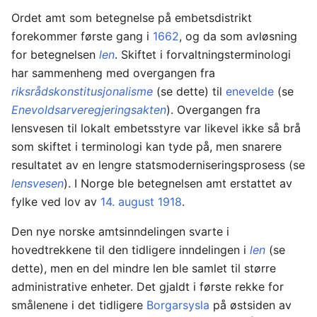
Ordet amt som betegnelse på embetsdistrikt
forekommer første gang i
1662
, og da som avløsning
for betegnelsen
len
. Skiftet i forvaltningsterminologi
har sammenheng med overgangen fra
riksrådskonstitusjonalisme
(se dette) til
enevelde
(se
Enevoldsarveregjeringsakten
). Overgangen fra
lensvesen til lokalt embetsstyre var likevel ikke så brå
som skiftet i terminologi kan tyde på, men snarere
resultatet av en lengre statsmoderniseringsprosess (se
lensvesen
). I Norge ble betegnelsen amt erstattet av
fylke ved lov av
14. august
1918
.
Den nye norske amtsinndelingen svarte i
hovedtrekkene til den tidligere inndelingen i
len
(se
dette), men en del mindre len ble samlet til større
administrative enheter. Det gjaldt i første rekke for
smålenene i det tidligere
Borgarsysla
på østsiden av