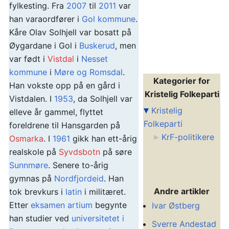
fylkesting. Fra
2007
til
2011
var
han varaordfører i
Gol kommune
.
Kåre Olav Solhjell var bosatt på
Øygardane i Gol i
Buskerud
, men
var født i
Vistdal
i
Nesset
kommune
i
Møre og Romsdal
.
Kategorier for
Han vokste opp på en gård i
Kristelig Folkeparti
Vistdalen. I
1953
, da Solhjell var
Kristelig
elleve år gammel, flyttet
Folkeparti
foreldrene til Hansgarden på
KrF-politikere
Osmarka
. I
1961
gikk han ett-årig
realskole på
Syvdsbotn
på søre
Sunnmøre
. Senere to-årig
gymnas på
Nordfjordeid
. Han
Andre artikler
tok brevkurs i
latin
i militæret.
Etter
eksamen artium
begynte
Ivar Østberg
han studier ved
universitetet i
Sverre Andestad