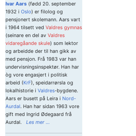
Ivar Aars
(fødd 20. september
1932 i
Oslo
) er filolog og
pensjonert skolemann. Aars vart
i 1964 tilsett ved
Valdres gymnas
(seinare en del av
Valdres
vidaregåande skule
) som lektor
og arbeidde der til han gikk av
med pensjon. Frå 1983 var han
undervisningsinspektør. Han har
òg vore engasjert i politisk
arbeid (
KrF
), speidarrørsla og
lokalhistorie i
Valdres
-bygdene.
Aars er busett på Leira i
Nord-
Aurdal
. Han har sidan 1963 vore
gift med Ingrid Ødegaard frå
Aurdal.
Les mer …