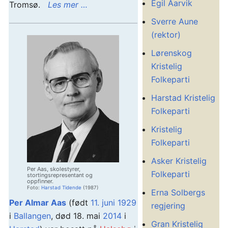
Egil Aarvik
Tromsø.
Les mer …
Sverre Aune
(rektor)
Lørenskog
Kristelig
Folkeparti
Harstad Kristelig
Folkeparti
Kristelig
Folkeparti
Asker Kristelig
Per Aas, skolestyrer,
Folkeparti
stortingsrepresentant og
oppfinner.
Foto:
Harstad Tidende
(1987)
Erna Solbergs
Per Almar Aas
(født
11. juni
1929
regjering
i
Ballangen
, død 18. mai
2014
i
Gran Kristelig