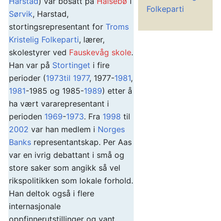
Harstad
) var bosatt på
Halsebø
i
Folkeparti
Sørvik
, Harstad,
stortingsrepresentant for
Troms
Kristelig Folkeparti
, lærer,
skolestyrer ved
Fauskevåg skole
.
Han var på
Stortinget
i fire
perioder (
1973til
1977
, 1977-
1981
,
1981
-1985 og 1985-
1989
) etter å
ha vært vararepresentant i
perioden
1969
-
1973
. Fra
1998
til
2002
var han medlem i
Norges
Banks
representantskap. Per Aas
var en ivrig debattant i små og
store saker som angikk så vel
rikspolitikken som lokale forhold.
Han deltok også i flere
internasjonale
oppfinnerutstillinger og vant