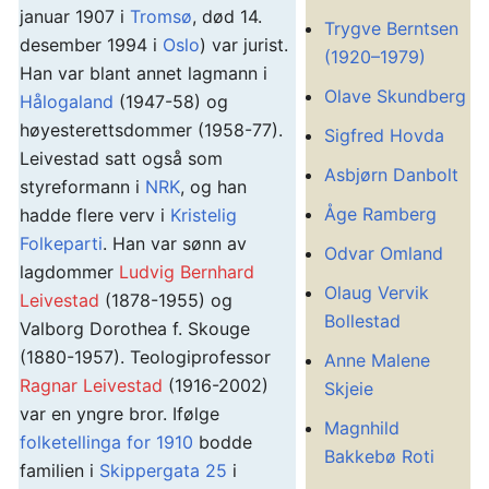
januar 1907 i
Tromsø
, død 14.
Trygve Berntsen
desember 1994 i
Oslo
) var jurist.
(1920–1979)
Han var blant annet lagmann i
Olave Skundberg
Hålogaland
(1947-58) og
høyesterettsdommer (1958-77).
Sigfred Hovda
Leivestad satt også som
Asbjørn Danbolt
styreformann i
NRK
, og han
Åge Ramberg
hadde flere verv i
Kristelig
Folkeparti
. Han var sønn av
Odvar Omland
lagdommer
Ludvig Bernhard
Olaug Vervik
Leivestad
(1878-1955) og
Bollestad
Valborg Dorothea f. Skouge
(1880-1957). Teologiprofessor
Anne Malene
Ragnar Leivestad
(1916-2002)
Skjeie
var en yngre bror. Ifølge
Magnhild
folketellinga for 1910
bodde
Bakkebø Roti
familien i
Skippergata 25
i