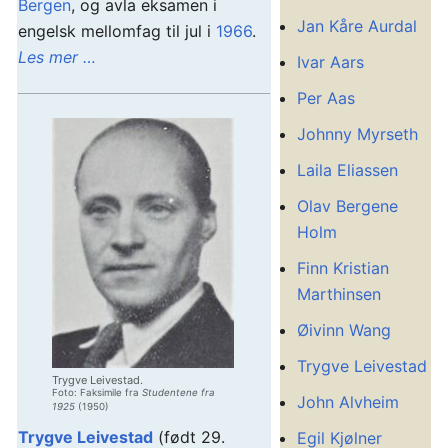
Bergen
, og avla eksamen i
Jan Kåre Aurdal
engelsk mellomfag til jul i
1966
.
Les mer …
Ivar Aars
Per Aas
Johnny Myrseth
Laila Eliassen
Olav Bergene
Holm
Finn Kristian
Marthinsen
Øivinn Wang
Trygve Leivestad
Trygve Leivestad.
Foto: Faksimile fra
Studentene fra
John Alvheim
1925
(1950)
Trygve Leivestad
(født 29.
Egil Kjølner