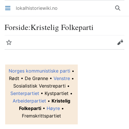
lokalhistoriewiki.no
Åpne hovedmenyen
Søk
Forside
:
Kristelig Folkeparti
Overvåk
Rediger
Norges kommunistiske parti
•
Rødt • De Grønne •
Venstre
•
Sosialistisk Venstreparti •
Senterpartiet
• Kystpartiet •
Arbeiderpartiet
•
Kristelig
Folkeparti
•
Høyre
•
Fremskrittspartiet