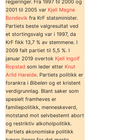
regjeringer. Fra 1997 til 2000 og
2001 til 2005 var
Kjell Magne
Bondevik
fra KrF statsminister.
Partiets beste valgresultat ved
et stortingsvalg var i 1997, da
KrF fikk 13,7 % av stemmene. I
2009 falt partiet til 5,5 %. I
januar 2019 overtok
Kjell Ingolf
Ropstad
som leder etter
Knut
Arild Hareide
. Partiets politikk er
forankra i
Bibelen
og et kristent
verdigrunnlag. Blant saker som
spesielt framheves er
familiepolitikk, menneskeverd,
motstand mot selvbestemt abort
og restriktiv alkoholpolitikk.
Partiets økonomiske politikk
bærer ligger for det meste