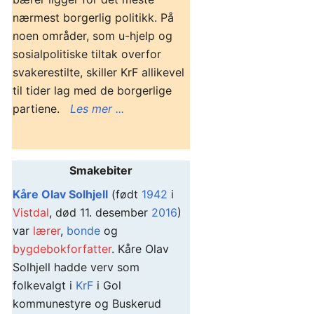
nærmest borgerlig politikk. På
noen områder, som u-hjelp og
sosialpolitiske tiltak overfor
svakerestilte, skiller KrF allikevel
til tider lag med de borgerlige
partiene.
Les mer ...
Smakebiter
Kåre Olav Solhjell
(født
1942
i
Vistdal
, død 11. desember
2016
)
var
lærer
,
bonde
og
bygdebokforfatter
. Kåre Olav
Solhjell hadde verv som
folkevalgt i
KrF
i Gol
kommunestyre og Buskerud