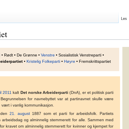
Les
iet
i
• Rødt • De Grønne •
Venstre
• Sosialistisk Venstreparti •
eiderpartiet
•
Kristelig Folkeparti
•
Høyre
• Fremskrittspartiet
l
2011
kalt
Det norske Arbeiderparti
(DnA), er et politisk parti
 Begrunnelsen for navnebyttet var at partinavnet skulle være
vært i vanlig kommunikasjon.
den
21. august
1887 som et parti for arbeidsfolk. Partiets
s arbeidsdag og alminnelig stemmerett for alle. Sammen med
for kravet om alminnelig stemmerett for kvinner og kjempet for