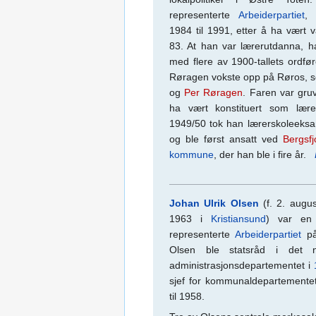
representerte
Arbeiderpartiet
, 
1984 til 1991, etter å ha vært 
83. At han var lærerutdanna, ha
med flere av 1900-tallets ordfør
Røragen vokste opp på Røros, 
og
Per Røragen
. Faren var gruv
ha vært konstituert som lær
1949/50 tok han lærerskoleeks
og ble først ansatt ved
Bergsfj
kommune
, der han ble i fire år.
Johan Ulrik Olsen
(f. 2. augu
1963 i
Kristiansund
) var en
representerte
Arbeiderpartiet
på
Olsen ble statsråd i det 
administrasjonsdepartementet i
sjef for kommunaldepartementet
til 1958.