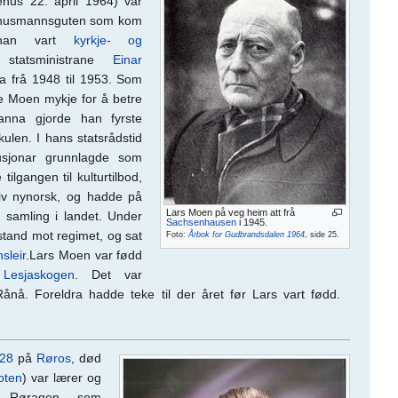
ehus 22. april 1964) var
r «husmannsguten som kom
 han vart
kyrkje- og
tatsministrane
Einar
ra frå 1948 til 1953. Som
e Moen mykje for å betre
 anna gjorde han fyrste
kulen. I hans statsrådstid
itusjonar grunnlagde som
tilgangen til kulturtilbod,
eiv nynorsk, og hadde på
Lars Moen på veg heim att frå
 samling i landet. Under
Sachsenhausen
i 1945.
tstand mot regimet, og sat
Foto:
Årbok for Gudbrandsdalen 1964
, side 25.
sleir
.Lars Moen var fødd
å
Lesjaskogen
. Det var
nå. Foreldra hadde teke til der året før Lars vart fødd.
28
på
Røros
, død
oten
) var lærer og
n. Røragen, som