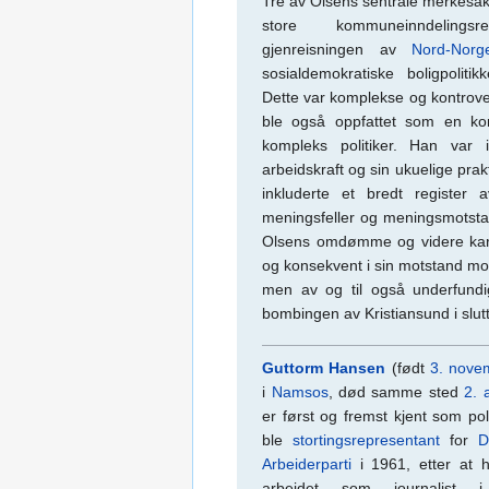
Tre av Olsens sentrale merkesa
store kommuneinndelings
gjenreisningen av
Nord-Norg
sosialdemokratiske boligpoliti
Dette var komplekse og kontrover
ble også oppfattet som en kon
kompleks politiker. Han var i
arbeidskraft og sin ukuelige pr
inkluderte et bredt register 
meningsfeller og meningsmotstan
Olsens omdømme og videre karri
og konsekvent i sin motstand mot
men av og til også underfundi
bombingen av Kristiansund i slu
Guttorm Hansen
(født
3. nove
i
Namsos
, død samme sted
2. a
er først og fremst kjent som pol
ble
stortingsrepresentant
for
D
Arbeiderparti
i 1961, etter at 
arbeidet som journalist