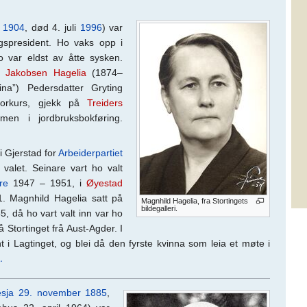
i
1904
, død 4. juli
1996
) var
ngspresident. Ho vaks opp i
o var eldst av åtte sysken.
 Jakobsen Hagelia
(1874–
a”) Pedersdatter Gryting
sorkurs, gjekk på
Treiders
n i jordbruksbokføring.
i Gjerstad for
Arbeiderpartiet
r valet. Seinare vart ho valt
re
1947 – 1951, i
Øyestad
. Magnhild Hagelia satt på
Magnhild Hagelia, fra Stortingets
bildegalleri.
65, då ho vart valt inn var ho
å Stortinget frå Aust-Agder. I
nt i Lagtinget, og blei då den fyrste kvinna som leia et møte i
…
sja
29. november
1885
,