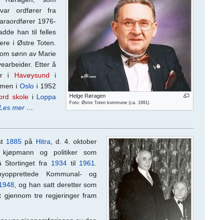
var ordfører fra
varaordfører 1976-
dde han til felles
ere i Østre Toten.
som sønn av Marie
earbeider. Etter å
er i
Havøysund
i
amen i
Oslo
i 1952
ord skole
i
Loppa
Helge Røragen
Foto: Østre Toten kommune (ca. 1991)
Les mer …
st
1885
på
Hitra
, d. 4. oktober
 kjøpmann og politiker som
 Stortinget fra
1934
til
1961
.
nyopprettede Kommunal- og
1948
, og han satt deretter som
 gjennom tre regjeringer fram