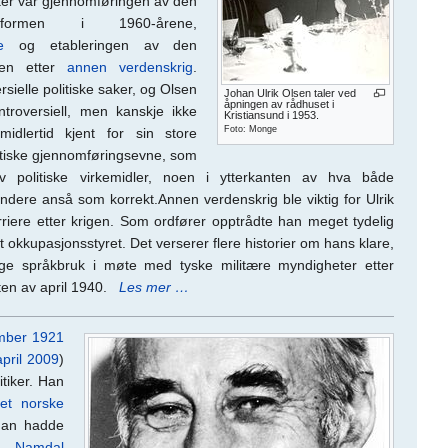
ker var gjennomføringen av den
reformen i 1960-årene,
e
og etableringen av den
kken etter
annen verdenskrig
.
sielle politiske saker, og Olsen
Johan Ulrik Olsen taler ved
åpningen av rådhuset i
troversiell, men kanskje ikke
Kristiansund i 1953.
Foto: Monge
midlertid kjent for sin store
aktiske gjennomføringsevne, som
av politiske virkemidler, noen i ytterkanten av hva både
dere anså som korrekt.Annen verdenskrig ble viktig for Ulrik
ere etter krigen. Som ordfører opptrådte han meget tydelig
 okkupasjonsstyret. Det verserer flere historier om hans klare,
ge språkbruk i møte med tyske militære myndigheter etter
tten av april 1940.
Les mer …
mber
1921
pril
2009
)
itiker. Han
et norske
han hadde
 i
Namdal