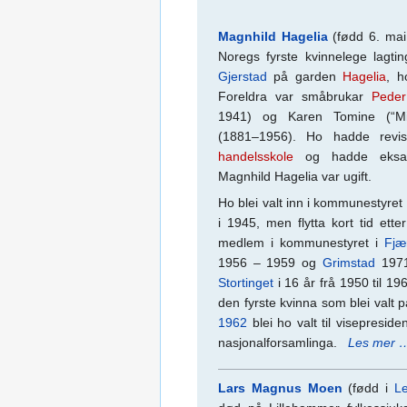
Magnhild Hagelia
(fødd 6. ma
Noregs fyrste kvinnelege lagti
Gjerstad
på garden
Hagelia
, h
Foreldra var småbrukar
Peder
1941) og Karen Tomine (“Min
(1881–1956). Ho hadde revi
handelsskole
og hadde eksame
Magnhild Hagelia var ugift.
Ho blei valt inn i kommunestyret 
i 1945, men flytta kort tid ette
medlem i kommunestyret i
Fjæ
1956 – 1959 og
Grimstad
1971
Stortinget
i 16 år frå 1950 til 19
den fyrste kvinna som blei valt p
1962
blei ho valt til visepreside
nasjonalforsamlinga.
Les mer 
Lars Magnus Moen
(fødd i
Le