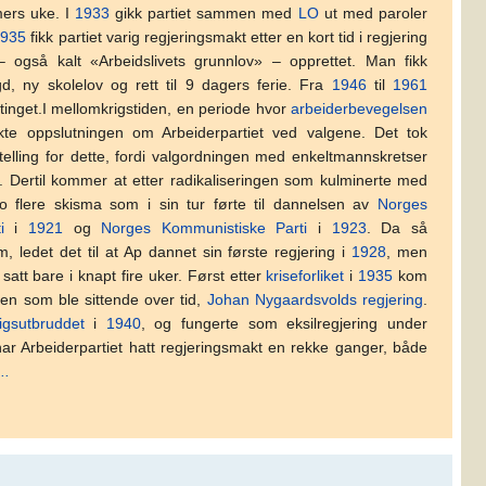
mers uke. I
1933
gikk partiet sammen med
LO
ut med paroler
1935
fikk partiet varig regjeringsmakt etter en kort tid i regjering
 også kalt «Arbeidslivets grunnlov» – opprettet. Man fikk
ygd, ny skolelov og rett til 9 dagers ferie. Fra
1946
til
1961
ortinget.I mellomkrigstiden, en periode hvor
arbeiderbevegelsen
kte oppslutningen om Arbeiderpartiet ved valgene. Det tok
l uttelling for dette, fordi valgordningen med enkeltmannskretser
e. Dertil kommer at etter radikaliseringen som kulminerte med
o flere skisma som i sin tur førte til dannelsen av
Norges
i
i
1921
og
Norges Kommunistiske Parti
i
1923
. Da så
 ledet det til at Ap dannet sin første regjering i
1928
, men
satt bare i knapt fire uker. Først etter
kriseforliket
i
1935
kom
gen som ble sittende over tid,
Johan Nygaardsvolds regjering
.
igsutbruddet
i
1940
, og fungerte som eksilregjering under
ar Arbeiderpartiet hatt regjeringsmakt en rekke ganger, både
..