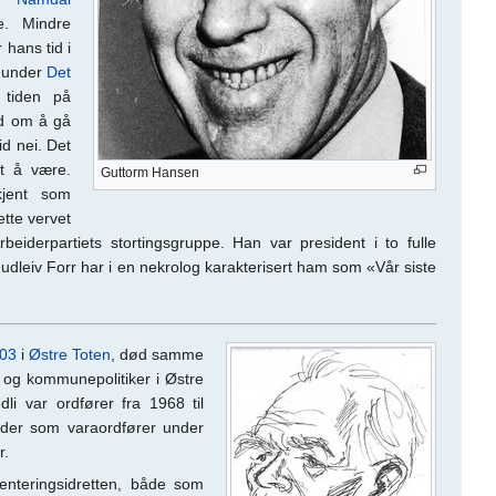
e. Mindre
 hans tid i
g under
Det
 tiden på
ud om å gå
id nei. Det
t å være.
Guttorm Hansen
jent som
ette vervet
beiderpartiets stortingsgruppe. Han var president i to fulle
udleiv Forr har i en nekrolog karakterisert ham som «Vår siste
03
i
Østre Toten
, død samme
r og kommunepolitiker i Østre
li var ordfører fra 1968 til
ioder som varaordfører under
r.
ienteringsidretten, både som