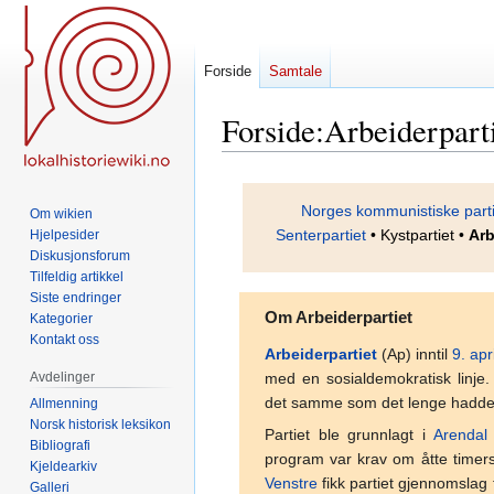
Forside
Samtale
Forside
:
Arbeiderpart
Hopp
Hopp
til
til
Norges kommunistiske part
Om wikien
navigering
søk
Senterpartiet
• Kystpartiet •
Arb
Hjelpesider
Diskusjonsforum
Tilfeldig artikkel
Siste endringer
Om Arbeiderpartiet
Kategorier
Kontakt oss
Arbeiderpartiet
(Ap) inntil
9. apri
Avdelinger
med en sosialdemokratisk linje.
det samme som det lenge hadde 
Allmenning
Norsk historisk leksikon
Partiet ble grunnlagt i
Arendal
Bibliografi
program var krav om åtte timer
Kjeldearkiv
Venstre
fikk partiet gjennomslag 
Galleri