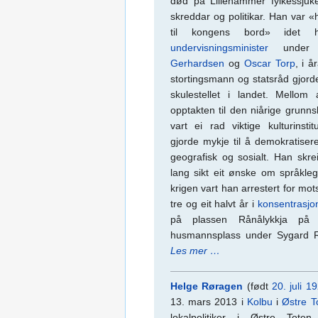
død på Lillehammer fylkessjuk
skreddar og politikar. Han va
til kongens bord» idet
undervisningsminister
under s
Gerhardsen
og
Oscar Torp
, i å
stortingsmann og statsråd gjord
skulestellet i landet. Mellom
opptakten til den niårige grunns
vart ei rad viktige kulturinst
gjorde mykje til å demokratisere 
geografisk og sosialt. Han skr
lang sikt eit ønske om språkleg
krigen vart han arrestert for mo
tre og eit halvt år i
konsentrasjon
på plassen Rånålykkja p
husmannsplass under Sygard Rå
Les mer …
Helge Røragen
(født
20. juli
19
13. mars 2013 i
Kolbu
i
Østre T
lokalpolitiker i Østre Tote