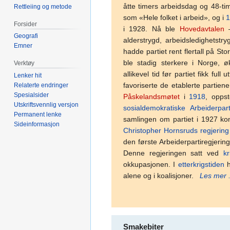
åtte timers arbeidsdag og 48-ti
Rettleiing og metode
som «Hele folket i arbeid», og i
Forsider
i 1928. Nå ble
Hovedavtalen
–
Geografi
alderstrygd, arbeidsledighetstr
Emner
hadde partiet rent flertall på St
ble stadig sterkere i Norge, ø
Verktøy
allikevel tid før partiet fikk ful
Lenker hit
favoriserte de etablerte partien
Relaterte endringer
Spesialsider
Påskelandsmøtet
i
1918
, oppst
Utskriftsvennlig versjon
sosialdemokratiske Arbeiderpart
Permanent lenke
samlingen om partiet i 1927 kom,
Sideinformasjon
Christopher Hornsruds regjering
den første Arbeiderpartiregjerin
Denne regjeringen satt ved
kr
okkupasjonen. I
etterkrigstiden
h
alene og i koalisjoner.
Les mer .
Smakebiter