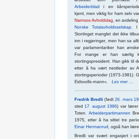
Arbeiderblad
i en tiårsperiod
kjent, men viktig for ham selv var
Namsos Avholdslag
, en avdelin
Norske Totalavholdsselskap
. I
Stortinget manglet det ikke tilb
inn i regjeringer, men han sa allt
var parlamentariker han ønske
For mange er han særlig k
stortingspresident. Han gikk til d
etter å ha vært nestleder av Ar
stortingsperioder (1973-1981). G
Eidsvolls-mann».
Les mer …
Fredrik Bredli
(født
26. mars
19
sted
17. august
1986
) var lære
Toten.
Arbeiderpartimannen
Bred
1975, etter å ha sittet tre per
Einar Hermanrud
, også han lære
Bredli var svært engasjert i or