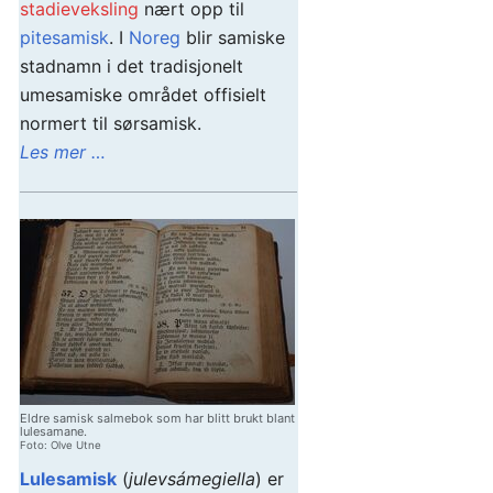
stadieveksling
nært opp til
pitesamisk
. I
Noreg
blir samiske
stadnamn i det tradisjonelt
umesamiske området offisielt
normert til sørsamisk.
Les mer …
Eldre samisk salmebok som har blitt brukt blant
lulesamane.
Foto: Olve Utne
Lulesamisk
(
julevsámegiella
) er