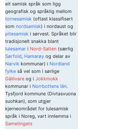
eit samisk språk som ligg
geografisk og språklig mellom
tornesamisk
(oftast klassifisert
som
nordsamisk
) i nordaust og
pitesamisk
i sørvest. Språket blir
tradisjonelt snakka blant
lulesamar
i
Nord-Salten
(særlig
Sørfold
,
Hamarøy
og delar av
Narvik
kommunar) i
Nordland
fylke
så vel som i sørlige
Gällivare
og i
Jokkmokk
kommunar i
Norrbottens län
.
Tysfjord kommune (Divtasvuona
suohkan), som utgjer
kjerneområdet for lulesamisk
språk i Noreg, vart innlemma i
Sametingets