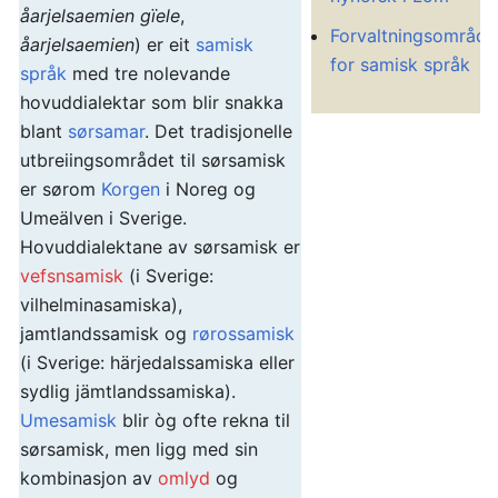
åarjelsaemien gïele
,
Forvaltningsområde
åarjelsaemien
) er eit
samisk
for samisk språk
språk
med tre nolevande
hovuddialektar som blir snakka
blant
sørsamar
. Det tradisjonelle
utbreiingsområdet til sørsamisk
er sørom
Korgen
i Noreg og
Umeälven i Sverige.
Hovuddialektane av sørsamisk er
vefsnsamisk
(i Sverige:
vilhelminasamiska),
jamtlandssamisk og
rørossamisk
(i Sverige: härjedalssamiska eller
sydlig jämtlandssamiska).
Umesamisk
blir òg ofte rekna til
sørsamisk, men ligg med sin
kombinasjon av
omlyd
og