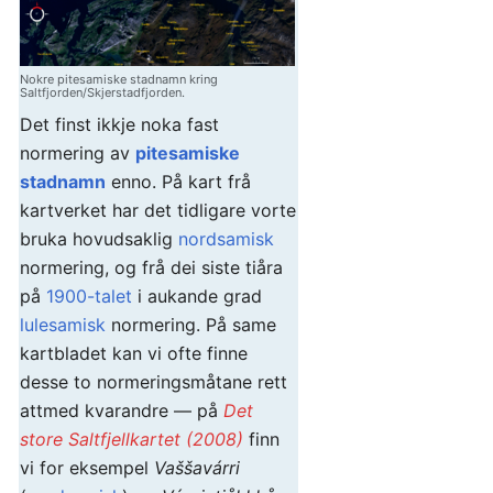
Nokre pitesamiske stadnamn kring
Saltfjorden/Skjerstadfjorden.
Det finst ikkje noka fast
normering av
pitesamiske
stadnamn
enno. På kart frå
kartverket har det tidligare vorte
bruka hovudsaklig
nordsamisk
normering, og frå dei siste tiåra
på
1900-talet
i aukande grad
lulesamisk
normering. På same
kartbladet kan vi ofte finne
desse to normeringsmåtane rett
attmed kvarandre — på
Det
store Saltfjellkartet (2008)
finn
vi for eksempel
Vaššavárri