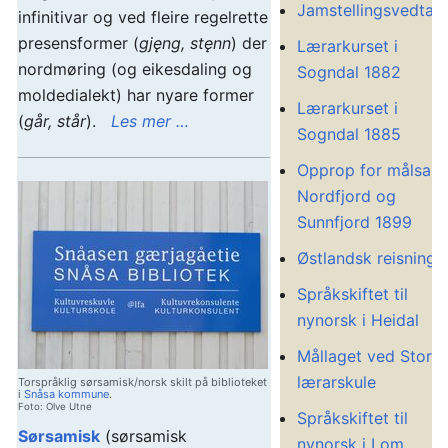
Jamstellingsvedtak
infinitivar og ved fleire regelrette
presensformer (
gjęng, stęnn
) der
Lærarkurset i
nordmøring (og eikesdaling og
Sogndal 1882
moldedialekt) har nyare former
Lærarkurset i
(
går, står
).
Les mer …
Sogndal 1885
Opprop for målsaka
Nordfjord og
Sunnfjord 1899
Østlandsk reisning
Språkskiftet til
nynorsk i Heidal
Mållaget ved Stord
lærarskule
Torspråklig sørsamisk/norsk skilt på biblioteket
i
Snåsa kommune
.
Foto: Olve Utne
Språkskiftet til
Sørsamisk
(sørsamisk
nynorsk i Lom