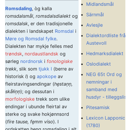
Midlandsmål
Romsdaling
, òg kalla
Särnmål
romsdalsmål
,
romsdalsdialekt
og
romsdalsk
, er den tradisjonelle
Avlesjle
dialekten i landskapet
Romsdal
i
Dialektordliste frå
Møre og Romsdal fylke
.
Austevoll
Dialekten har mykje felles med
Hedmarksdialekt
trøndsk
,
nordaustlandsk
og
sørleg
nordnorsk
i
fonologiske
Oslodialekt
trekk
, slik som
tjukk l
(berre av
NEG 65t Ord og
historisk
l
) og
apokope
av
nemningar i
fleirstavingsendingar (
hęstaņņ,
samband med
skåłiņņ
); og dessutan i
husdyr - tilleggslist
morfologiske
trekk som ulike
endingar i ubunde fleirtal av
Pitesamisk
sterke og svake hokjønnsord
Lexicon Lapponicu
(
fíre tause, fęmm víso
). I
(1780)
ordskatten heng romsdaling i alt