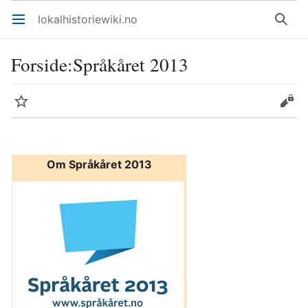
lokalhistoriewiki.no
Åpne hovedmenyen
Søk
Forside
:
Språkåret 2013
Overvåk
Rediger
Om Språkåret 2013