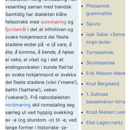
Pitesamisk
vesentleg saman med trøndsk.
grammatikk
Samtidig har dialekten klåre
fellestrekk med
sunnmøring
og
Sávvlo
fjordamål
i det at infinitiven og
Isak Saba: «Same
svake hokjønnsord dei fleste
soga laula»
stadene ender på
-e
(
å vare, å
éte, å komme, å bende, å hęlse;
Tornesamisk
ei veke, ei víse
) og i det at
Skoltesamisk
endingsvokalen i bunde fleirtal
Erik Nilsson-Manko
av svake hokjønnsord er svekka
dei fleste stadene (
vísn
(‘visene’),
Knut Bergsland
bøttn
(‘bøttene’),
veken
1. Subtsas
(‘vekene’)). Frå nabodialekten
bassemánon birra
nordmøring
skil romsdaling seg
Knud Nielsen Leem
særleg ut ved hyppig svekking
av
-a
(og stundom
-o
) til
-e
, ved
Eliel Lagercrantz
lange former i historiske
-ja
-