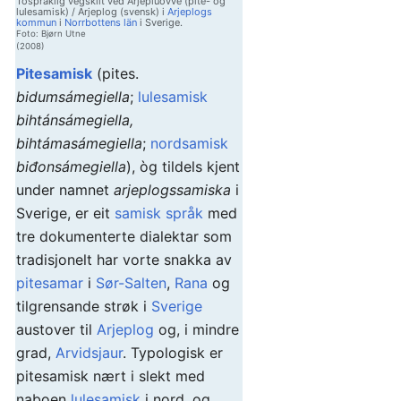
Tospråklig vegskilt ved Árjepluovve (pite- og
lulesamisk) / Arjeplog (svensk) i
Arjeplogs
kommun
i
Norrbottens län
i Sverige.
Foto: Bjørn Utne
(2008)
Pitesamisk
(pites.
bidumsámegiella
;
lulesamisk
bihtánsámegiella,
bihtámasámegiella
;
nordsamisk
biđonsámegiella
), òg tildels kjent
under namnet
arjeplogssamiska
i
Sverige, er eit
samisk språk
med
tre dokumenterte dialektar som
tradisjonelt har vorte snakka av
pitesamar
i
Sør-Salten
,
Rana
og
tilgrensande strøk i
Sverige
austover til
Arjeplog
og, i mindre
grad,
Arvidsjaur
. Typologisk er
pitesamisk nært i slekt med
naboen
lulesamisk
i nord, og