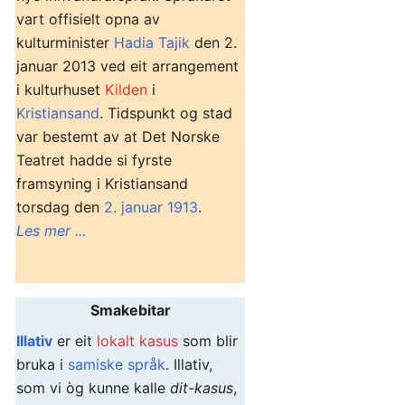
vart offisielt opna av
kulturminister
Hadia Tajik
den 2.
januar 2013 ved eit arrangement
i kulturhuset
Kilden
i
Kristiansand
. Tidspunkt og stad
var bestemt av at Det Norske
Teatret hadde si fyrste
framsyning i Kristiansand
torsdag den
2. januar
1913
.
Les mer ...
Smakebitar
Illativ
er eit
lokalt kasus
som blir
bruka i
samiske språk
. Illativ,
som vi òg kunne kalle
dit-kasus
,