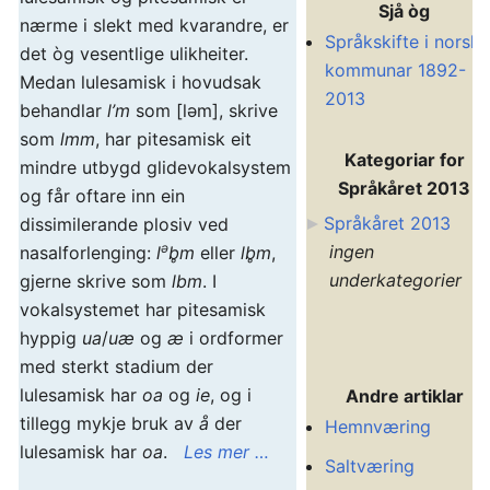
Sjå òg
nærme i slekt med kvarandre, er
Språkskifte i norske
det òg vesentlige ulikheiter.
kommunar 1892-
Medan lulesamisk i hovudsak
2013
behandlar
l’m
som [ləm], skrive
som
lmm
, har pitesamisk eit
Kategoriar for
mindre utbygd glidevokalsystem
Språkåret 2013
og får oftare inn ein
Språkåret 2013
dissimilerande plosiv ved
ə
ingen
nasalforlenging:
l
b̥m
eller
lb̥m
,
underkategorier
gjerne skrive som
lbm
. I
vokalsystemet har pitesamisk
hyppig
ua
/
uæ
og
æ
i ordformer
med sterkt stadium der
lulesamisk har
oa
og
ie
, og i
Andre artiklar
tillegg mykje bruk av
å
der
Hemnværing
lulesamisk har
oa
.
Les mer …
Saltværing