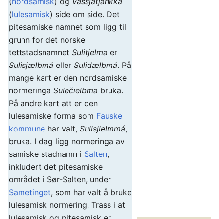
(
nordsamisk
) og
Vássjatjåhkkå
(
lulesamisk
) side om side. Det
pitesamiske namnet som ligg til
grunn for det norske
tettstadsnamnet
Sulitjelma
er
Sulisjælbmá
eller
Sulidælbmá
. På
mange kart er den nordsamiske
normeringa
Sulečielbma
bruka.
På andre kart att er den
lulesamiske forma som
Fauske
kommune
har valt,
Sulisjielmmá
,
bruka. I dag ligg normeringa av
samiske stadnamn i
Salten
,
inkludert det pitesamiske
området i Sør-Salten, under
Sametinget
, som har valt å bruke
lulesamisk normering. Trass i at
lulesamisk og pitesamisk er