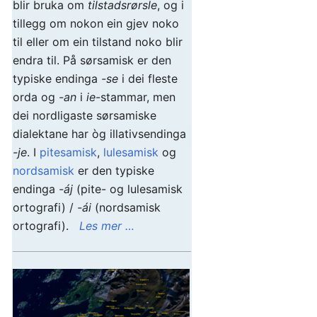
blir bruka om
tilstadsrørsle
, og i
tillegg om nokon ein gjev noko
til eller om ein tilstand noko blir
endra til. På sørsamisk er den
typiske endinga
-se
i dei fleste
orda og
-an
i
ie
-stammar, men
dei nordligaste sørsamiske
dialektane har òg illativsendinga
-je
. I
pitesamisk
,
lulesamisk
og
nordsamisk
er den typiske
endinga
-áj
(pite- og lulesamisk
ortografi) /
-ái
(nordsamisk
ortografi).
Les mer …