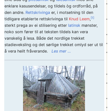
enklare kasusendelsar, og tildels òg ordforråd, på
den andre.
Rettskrivinga
er, i motsetning til den
[1]
tidligare etablerte rettskrivinga til
Knud Leem
,
sterkt prega av ei stilisering etter
latinsk
mønster,
noko som fører til at teksten tildels kan vera
vanskelig å lesa. Både det nordlige trekket
stadieveksling og det sørlige trekket omlyd ser ut til
å vera heilt fråverande.
Les mer …