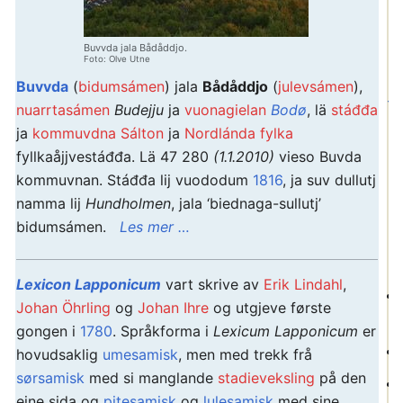
K
Buvvda jala Bådåddjo.
Foto: Olve Utne
Buvvda
(
bidumsámen
) jala
Bådåddjo
(
julevsámen
),
nuarrtasámen
Budejju
ja
vuonagielan
Bodø
, lä
stáđđa
hi
ja
kommuvdna
Sálton
ja
Nordlánda fylka
ku
fyllkaåjjvestáđđa. Lä 47 280
(1.1.2010)
vieso Buvda
kommuvnan. Stáđđa lij vuododum
1816
, ja suv dullutj
namma lij
Hundholmen
, jala ‘biednaga-sullutj’
bidumsámen.
Les mer …
Lexicon Lapponicum
vart skrive av
Erik Lindahl
,
Johan Öhrling
og
Johan Ihre
og utgjeve første
gongen i
1780
. Språkforma i
Lexicum Lapponicum
er
hovudsaklig
umesamisk
, men med trekk frå
sørsamisk
med si manglande
stadieveksling
på den
eine sida og
pitesamisk
og
lulesamisk
med sine