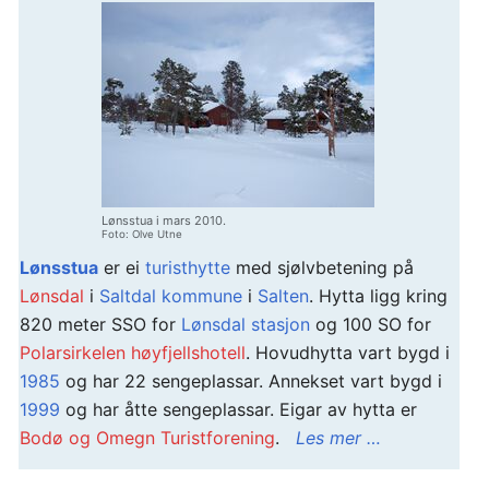
Lønsstua i mars 2010.
Foto: Olve Utne
Lønsstua
er ei
turisthytte
med sjølvbetening på
Lønsdal
i
Saltdal kommune
i
Salten
. Hytta ligg kring
820 meter SSO for
Lønsdal stasjon
og 100 SO for
Polarsirkelen høyfjellshotell
. Hovudhytta vart bygd i
1985
og har 22 sengeplassar. Annekset vart bygd i
1999
og har åtte sengeplassar. Eigar av hytta er
Bodø og Omegn Turistforening
.
Les mer …