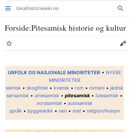
lokalhistoriewiki.no
Åpne hovedmenyen
Søk
Forside
:
Pitesamisk historie og kultur
Overvåk
Rediger
URFOLK OG NASJONALE MINORITETER
•
NYERE
MINORITETER
samisk
•
skogfinsk
•
kvensk
•
rom
•
romani
•
jødisk
sørsamisk
•
umesamisk
•
pitesamisk
•
lulesamisk
•
nordsamisk
•
austsamisk
språk
•
byggeskikk
•
rein
•
mat
•
religion/livssyn