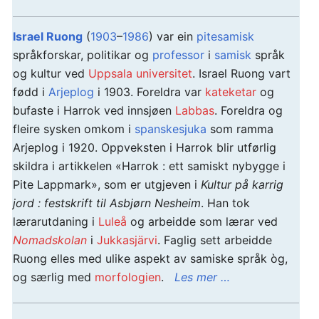
Israel Ruong
(
1903
–
1986
) var ein
pitesamisk
språkforskar, politikar og
professor
i
samisk
språk
og kultur ved
Uppsala universitet
. Israel Ruong vart
fødd i
Arjeplog
i 1903. Foreldra var
kateketar
og
bufaste i Harrok ved innsjøen
Labbas
. Foreldra og
fleire sysken omkom i
spanskesjuka
som ramma
Arjeplog i 1920. Oppveksten i Harrok blir utførlig
skildra i artikkelen «Harrok : ett samiskt nybygge i
Pite Lappmark», som er utgjeven i
Kultur på karrig
jord : festskrift til Asbjørn Nesheim
. Han tok
lærarutdaning i
Luleå
og arbeidde som lærar ved
Nomadskolan
i
Jukkasjärvi
. Faglig sett arbeidde
Ruong elles med ulike aspekt av samiske språk òg,
og særlig med
morfologien
.
Les mer …