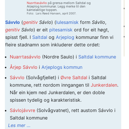
Nuorttasávllo
på grensa mellom Saltdal og
Arjeplog kommunar. Legg merke til den
kamelaktige toppen.
Foto: Lars Røed Hansen, april 2007.
Sávvlo
(
genitiv
Sávlo
) (
lulesamisk
form
Sávllo
,
genitiv
Sávlo
) er eit
pitesamisk
ord for eit høgt,
spisst fjell. I
Saltdal
og
Arjeplog
kommunar finn vi
fleire stadnamn som inkluderer dette ordet:
Nuarrtasávvlo
(Nordre Saulo) i
Saltdal kommune
Årjep Sávvlo
i
Arjeplogs kommun
Sávvlo
(Solvågfjellet) i
Øvre Saltdal
i Saltdal
kommune, rett nordom inngangen til
Junkerdalen
.
Når ein kjem ned Junkerdalen, er den doble
spissen tydelig og karakteristisk.
Sávlojávvre
(Solvågvatnet), rett austom Sávvlo i
Saltdal kommune
Les mer …