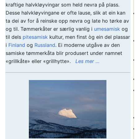
kraftige halvkløyvingar som held nevra på plass.
Desse halvkløyvingane er ofte lause, slik at ein kan
ta dei av for å reinske opp nevra og late ho tørke av
og til. Tømmerkåter er særlig vanlig i
umesamisk
og
til dels
pitesamisk
kultur, men finst òg ein del plassar
i
Finland
og
Russland
. Ei moderne utgåve av den
samiske tømmerkåta blir produsert under namnet
«grillkåte» eller «grillhytte».
Les mer …