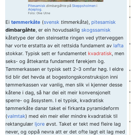
Pitesamisk
dimbargåhte
på
Skeppsholmen
i
Arjeplog
.
Foto: Olve Utne
Ei
tømmerkåte
(
svensk
timmerkåta
),
pitesamisk
dimbargåhte
, er ein hovudsaklig
skogssamisk
kåtetype der den steinsette ringen ved ytterveggen
har vorte erstatta av eit rettsida fundament av
lafta
stokkar. Typisk sett er fundamentet
kvadratisk
, men
seks- og åttekanta fundament førekjem òg.
Tømmerkassen er typisk sett 2–3 omfar høg. I eldre
tid blir det hevda at bogestongskonstruksjon inni
tømmerkassen var vanlig, men slik vi kjenner desse
kåtene i dag, så har dei eit meir konvensjonelt
sperre- og åssystem. I ei typisk, kvadratisk
tømmerkåte danar taket ei firkanta pyramideform
(
valmtak
) med ein meir eller mindre kvadratisk til
rektangulær
ljore
øvst. Taket er tekt med fleire lag
never, og oppå nevra att er det ofte lagt eit lag med