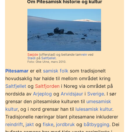
Om Pitesamisk historie og kultur
Sæjjde
(offerstad) og beitande tam
rein
ved
Stødi
på
Saltfjellet
.
Foto: Olve Utne, mars 2010.
Pitesamar
er eit
samisk folk
som tradisjonelt
hovudsaklig har halde til mellom området kring
Saltfjellet
og
Saltfjorden
i Noreg via området på
nordsida av
Arjeplog
og
Arvidsjaur
i
Sverige
. I sør
grensar den pitesamiske kulturen til
umesamisk
kultur
, og i nord grensar han til
lulesamisk kultur
.
Tradisjonelle næringar blant pitesamane inkluderer
reindrift
,
jakt
og
fiske
,
jordbruk
og
båtbygging
. Dei
bufaste samane har med tida vorte assimilerte i