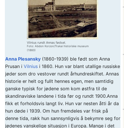
Vilnius rundt Annas fødsel.
Foto: Abdon Korzon/Trakai historiske museum
(1860)
Anna Plesansky
(1860-1939) ble født som Anna
Prusan i
Vilnius
i 1860. Hun var blant utallige russiske
jøder som dro vestover rundt århundreskiftet. Annas
historie er helt og fullt hennes egen, men samtidig
ganske typisk for jødene som kom østfra til de
skandinaviske landene i tida før og rundt 1900.Anna
fikk et forholdsvis langt liv. Hun var nesten åtti år da
hun døde i 1939. Om hun fremdeles var frisk på
denne tida, rakk hun sannsynligvis å bekymre seg for
jødenes vanskelige situasjon i Europa. Mange i det