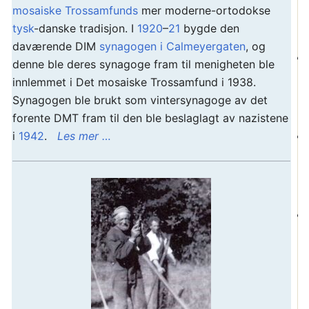
mosaiske Trossamfunds
mer moderne-ortodokse
tysk
-danske tradisjon. I
1920
–
21
bygde den
daværende DIM
synagogen i Calmeyergaten
, og
denne ble deres synagoge fram til menigheten ble
innlemmet i Det mosaiske Trossamfund i 1938.
Synagogen ble brukt som vintersynagoge av det
forente DMT fram til den ble beslaglagt av nazistene
i
1942
.
Les mer …