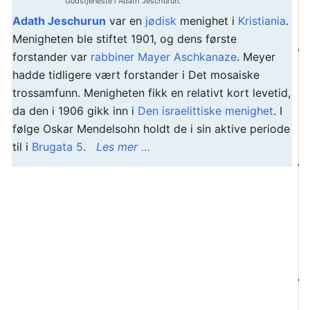
Gudstjeneste i Adath Jeschurun.
Adath Jeschurun
var en
jødisk
menighet i
Kristiania
.
Menigheten ble stiftet 1901, og dens første
forstander var
rabbiner
Mayer Aschkanaze
. Meyer
hadde tidligere vært forstander i Det mosaiske
trossamfunn. Menigheten fikk en relativt kort levetid,
da den i 1906 gikk inn i
Den israelittiske menighet
. I
følge Oskar Mendelsohn holdt de i sin aktive periode
til i
Brugata 5
.
Les mer …