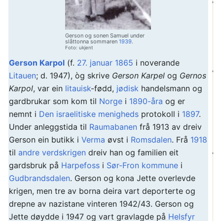
Gerson og sonen Samuel under
slåttonna sommaren
1939
.
Foto: ukjent
Gerson Karpol
(f.
27. januar
1865
i noverande
Litauen
; d. 1947), òg skrive
Gerson Karpel
og
Gernos
Karpol
, var ein
litauisk
-fødd,
jødisk
handelsmann og
gardbrukar som kom til
Norge
i
1890-åra
og er
nemnt i
Den israelitiske menigheds
protokoll i
1897
.
Under anleggstida til
Raumabanen
frå 1913 av dreiv
Gerson ein butikk i
Verma
øvst i
Romsdalen
. Frå
1918
til
andre verdskrigen
dreiv han og familien eit
gardsbruk på
Harpefoss
i
Sør-Fron kommune
i
Gudbrandsdalen
. Gerson og kona Jette overlevde
krigen, men tre av borna deira vart deporterte og
drepne av nazistane vinteren 1942/43. Gerson og
Jette døydde i 1947 og vart gravlagde på
Helsfyr