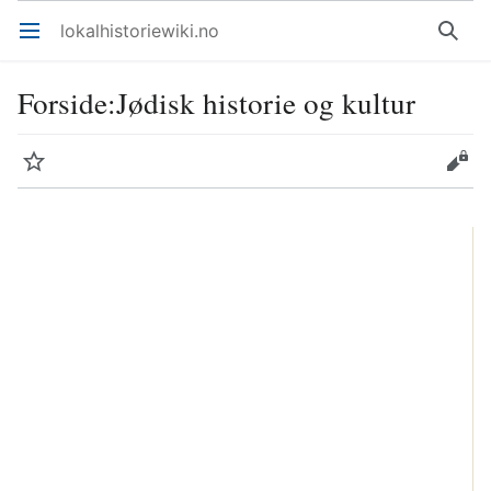
lokalhistoriewiki.no
Åpne hovedmenyen
Søk
Forside
:
Jødisk historie og kultur
Overvåk
Rediger
og