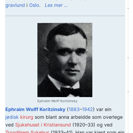
gravlund
i
Oslo
.
Les mer …
Ephraim Wolff Koritzinsky
Ephraim Wolff Koritzinsky
(
1883
–
1942
) var ein
jødisk
kirurg
som blant anna arbeidde som overlege
ved
Sjukehuset i Kristiansund
(1920–33) og ved
Trondhjem Sykehus
(1933–41). Han var kjent som ein