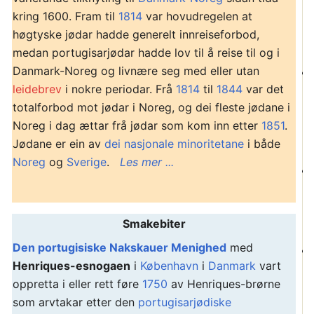
kring 1600. Fram til
1814
var hovudregelen at
høgtyske jødar hadde generelt innreiseforbod,
medan portugisarjødar hadde lov til å reise til og i
Danmark-Noreg og livnære seg med eller utan
leidebrev
i nokre periodar. Frå
1814
til
1844
var det
totalforbod mot jødar i Noreg, og dei fleste jødane i
Noreg i dag ættar frå jødar som kom inn etter
1851
.
Jødane er ein av
dei nasjonale minoritetane
i både
Noreg
og
Sverige
.
Les mer ...
Smakebiter
Den portugisiske Nakskauer Menighed
med
Henriques-esnogaen
i
København
i
Danmark
vart
oppretta i eller rett føre
1750
av Henriques-brørne
som arvtakar etter den
portugisarjødiske