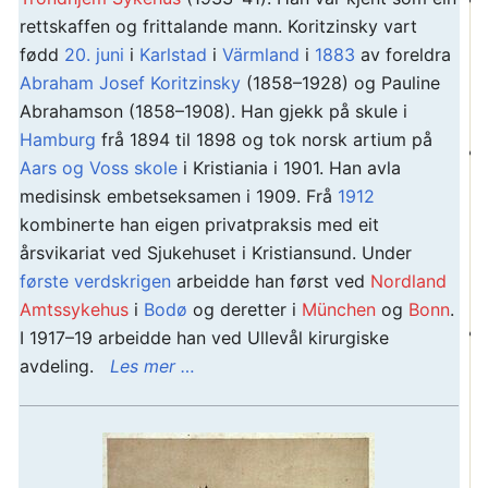
rettskaffen og frittalande mann. Koritzinsky vart
fødd
20. juni
i
Karlstad
i
Värmland
i
1883
av foreldra
Abraham Josef Koritzinsky
(1858–1928) og Pauline
Abrahamson (1858–1908). Han gjekk på skule i
Hamburg
frå 1894 til 1898 og tok norsk artium på
Aars og Voss skole
i Kristiania i 1901. Han avla
medisinsk embetseksamen i 1909. Frå
1912
kombinerte han eigen privatpraksis med eit
årsvikariat ved Sjukehuset i Kristiansund. Under
første verdskrigen
arbeidde han først ved
Nordland
Amtssykehus
i
Bodø
og deretter i
München
og
Bonn
.
I 1917–19 arbeidde han ved Ullevål kirurgiske
avdeling.
Les mer …