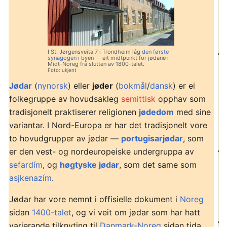
I St. Jørgensveita 7 i Trondheim låg
den første
synagogen
i byen — eit midtpunkt for jødane i
Midt-Noreg frå slutten av 1800-talet.
Foto: ukjent
Jødar
(
nynorsk
) eller
jøder
(
bokmål
/
dansk
) er ei
folkegruppe av hovudsakleg
semittisk
opphav som
tradisjonelt praktiserer religionen
jødedom
med sine
variantar. I Nord-Europa er har det tradisjonelt vore
to hovudgrupper av jødar —
portugisarjødar
, som
er den vest- og nordeuropeiske undergruppa av
sefardím
, og
høgtyske jødar
, som det same som
asjkenazím
.
Jødar har vore nemnt i offisielle dokument i
Noreg
sidan
1400-talet
, og vi veit om jødar som har hatt
varierande tilknyting til
Danmark-Noreg
sidan tida