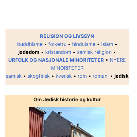
RELIGION OG LIVSSYN
buddhisme
•
folketru
•
hinduisme
•
islam
•
jødedom
•
kristendom
•
samisk religion
•
URFOLK OG NASJONALE MINORITETER
•
NYERE
MINORITETER
samisk
•
skogfinsk
•
kvensk
•
rom
•
romani
•
jødisk
Om Jødisk historie og kultur