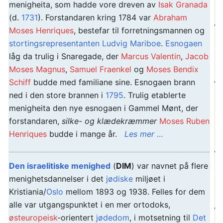
menigheita, som hadde vore dreven av
Isak Granada
(d.
1731
). Forstandaren kring 1784 var
Abraham
Moses Henriques
, bestefar til forretningsmannen og
stortingsrepresentanten
Ludvig Mariboe
.
Esnogaen
låg da trulig i Snaregade, der
Marcus Valentin
,
Jacob
Moses Magnus
,
Samuel Fraenkel
og
Moses Bendix
Schiff
budde med familiane sine. Esnogaen brann
ned i den store brannen i
1795
. Trulig etablerte
menigheita den nye esnogaen i Gammel Mønt, der
forstandaren,
silke- og klædekræmmer
Moses Ruben
Henriques
budde i mange år.
Les mer …
Den israelitiske menighed
(
DIM
) var navnet på flere
menighetsdannelser i det
jødiske
miljøet i
Kristiania/
Oslo
mellom 1893 og 1938. Felles for dem
alle var utgangspunktet i en mer ortodoks,
østeuropeisk
-orientert
jødedom
, i motsetning til
Det