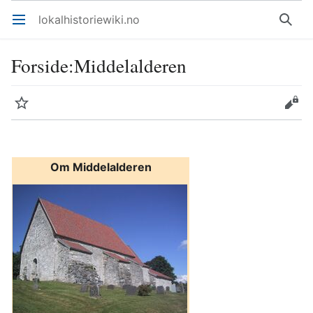
lokalhistoriewiki.no
Åpne hovedmenyen
Søk
Forside
:
Middelalderen
Overvåk
Rediger
Om Middelalderen