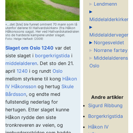
Lendmenn
Middelalderkirker
«...det [ble] ble funnet omtrent 70 mann som lå
utenfor dørene til Hallvardskirken» (fra
Håkon
Håkonssons saga
). Her ved Hallvardskatedralen
Middelalderveger
sto de hardeste kampene under slaget.
Foto: Helge Høifødt (2009)
Norgesveldet
Slaget om Oslo 1240
var det
Norrøne fartøy
siste slaget i
borgerkrigstida
i
Middelalderens
middelalderen
. Det sto den 21.
Oslo
april
1240
i og rundt
Oslo
mellom styrkene til kong
Håkon
IV Håkonsson
og hertug
Skule
Bårdsson
, og endte med
Andre artikler
fullstendig nederlag for
Sigurd Ribbung
hertugen. Etter slaget kunne
Borgerkrigstida
Håkon rydde den siste
tronkreveren av veien, og
Håkon IV
innbyrdersstriden som hadde