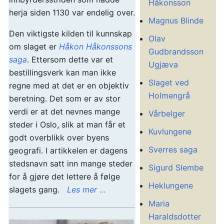
Håkonsson
herja siden 1130 var endelig over.
Magnus Blinde
Den viktigste kilden til kunnskap
Olav
om slaget er
Håkon Håkonssons
Gudbrandsson
saga
. Ettersom dette var et
Ugjæva
bestillingsverk kan man ikke
Slaget ved
regne med at det er en objektiv
Holmengrå
beretning. Det som er av stor
verdi er at det nevnes mange
Vårbelger
steder i Oslo, slik at man får et
Kuvlungene
godt overblikk over byens
Sverres saga
geografi. I artikkelen er dagens
stedsnavn satt inn mange steder
Sigurd Slembe
for å gjøre det lettere å følge
Heklungene
slagets gang.
Les mer …
Maria
Haraldsdotter