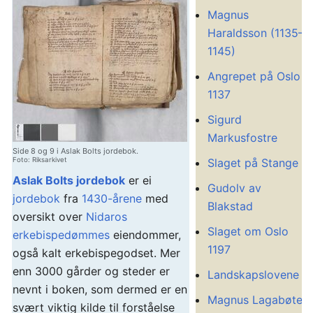
Magnus
Haraldsson (1135–
1145)
Angrepet på Oslo
1137
Sigurd
Markusfostre
Side 8 og 9 i Aslak Bolts jordebok.
Foto: Riksarkivet
Slaget på Stange
Aslak Bolts jordebok
er ei
Gudolv av
jordebok
fra
1430-årene
med
Blakstad
oversikt over
Nidaros
Slaget om Oslo
erkebispedømmes
eiendommer,
1197
også kalt erkebispegodset. Mer
enn 3000 gårder og steder er
Landskapslovene
nevnt i boken, som dermed er en
Magnus Lagabøtes
svært viktig kilde til forståelse