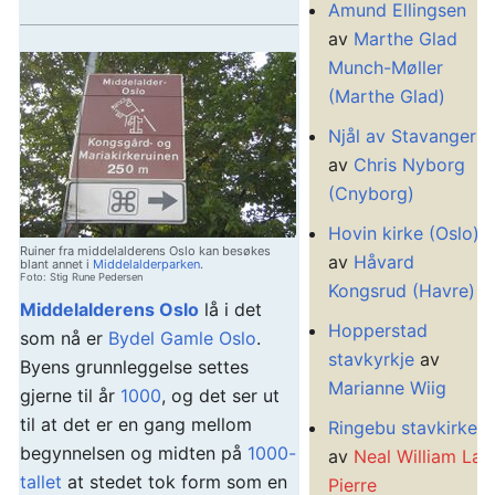
Amund Ellingsen
av
Marthe Glad
Munch-Møller
(Marthe Glad)
Njål av Stavanger
av
Chris Nyborg
(Cnyborg)
Hovin kirke (Oslo)
Ruiner fra middelalderens Oslo kan besøkes
av
Håvard
blant annet i
Middelalderparken
.
Foto: Stig Rune Pedersen
Kongsrud (Havre)
Middelalderens Oslo
lå i det
Hopperstad
som nå er
Bydel Gamle Oslo
.
stavkyrkje
av
Byens grunnleggelse settes
Marianne Wiig
gjerne til år
1000
, og det ser ut
til at det er en gang mellom
Ringebu stavkirke
begynnelsen og midten på
1000-
av
Neal William La
tallet
at stedet tok form som en
Pierre