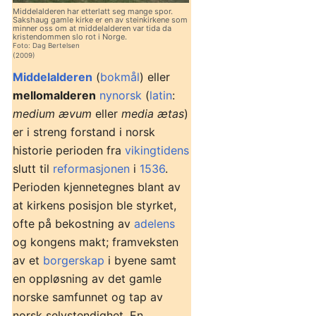
Middelalderen har etterlatt seg mange spor.
Sakshaug gamle kirke er en av steinkirkene som
minner oss om at middelalderen var tida da
kristendommen slo rot i Norge.
Foto: Dag Bertelsen
(2009)
Middelalderen
(
bokmål
) eller
mellomalderen
nynorsk
(
latin
:
medium ævum
eller
media ætas
)
er i streng forstand i norsk
historie perioden fra
vikingtidens
slutt til
reformasjonen
i
1536
.
Perioden kjennetegnes blant av
at kirkens posisjon ble styrket,
ofte på bekostning av
adelens
og kongens makt; framveksten
av et
borgerskap
i byene samt
en oppløsning av det gamle
norske samfunnet og tap av
norsk selvstendighet. En