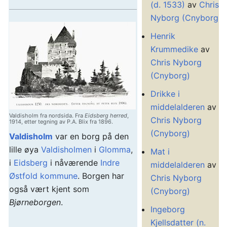
(d. 1533)
av
Chris
Nyborg (Cnyborg)
Henrik
Krummedike
av
Chris Nyborg
(Cnyborg)
Drikke i
middelalderen
av
Valdisholm fra nordsida. Fra
Eidsberg herred
,
Chris Nyborg
1914, etter tegning av P.A. Blix fra 1896.
(Cnyborg)
Valdisholm
var en borg på den
lille øya
Valdisholmen
i
Glomma
,
Mat i
i
Eidsberg
i nåværende
Indre
middelalderen
av
Østfold kommune
. Borgen har
Chris Nyborg
også vært kjent som
(Cnyborg)
Bjørneborgen
.
Ingeborg
Kjellsdatter (n.