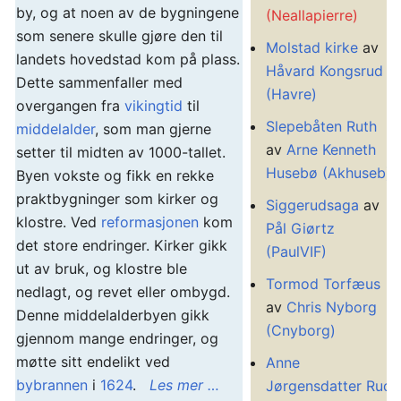
by, og at noen av de bygningene
(Neallapierre)
som senere skulle gjøre den til
Molstad kirke
av
landets hovedstad kom på plass.
Håvard Kongsrud
Dette sammenfaller med
(Havre)
overgangen fra
vikingtid
til
Slepebåten Ruth
middelalder
, som man gjerne
av
Arne Kenneth
setter til midten av 1000-tallet.
Husebø (Akhuseb)
Byen vokste og fikk en rekke
praktbygninger som kirker og
Siggerudsaga
av
klostre. Ved
reformasjonen
kom
Pål Giørtz
det store endringer. Kirker gikk
(PaulVIF)
ut av bruk, og klostre ble
Tormod Torfæus
nedlagt, og revet eller ombygd.
av
Chris Nyborg
Denne middelalderbyen gikk
(Cnyborg)
gjennom mange endringer, og
møtte sitt endelikt ved
Anne
bybrannen
i
1624
.
Les mer …
Jørgensdatter Rud