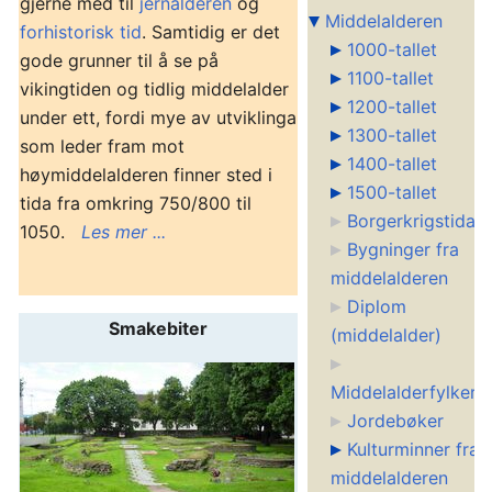
gjerne med til
jernalderen
og
Middelalderen
forhistorisk tid
. Samtidig er det
1000-tallet
gode grunner til å se på
1100-tallet
vikingtiden og tidlig middelalder
1200-tallet
under ett, fordi mye av utviklinga
1300-tallet
som leder fram mot
1400-tallet
høymiddelalderen finner sted i
1500-tallet
tida fra omkring 750/800 til
Borgerkrigstida
1050.
Les mer ...
Bygninger fra
middelalderen
Diplom
Smakebiter
(middelalder)
Middelalderfylker
Jordebøker
Kulturminner fra
middelalderen