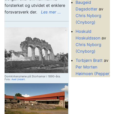
Baugeid
forsterket og utvidet et enklere
Dagsdotter
av
forsvarsverk der.
Les mer …
Chris Nyborg
(Cnyborg)
Hoskuld
Hoskuldsson
av
Chris Nyborg
(Cnyborg)
Torbjørn Bratt
av
Per Morten
Høimoen (Pepper)
Domkirkeruinene på Storhamar i 1890-åra.
Foto:
Axel Lindahl
.