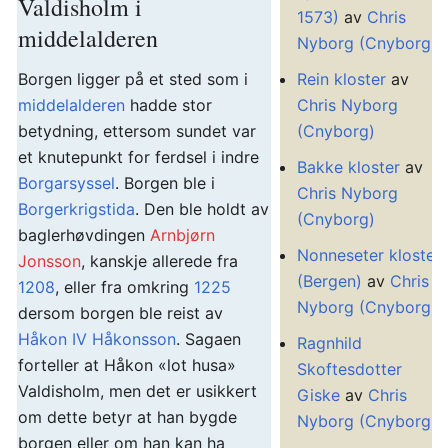
Valdisholm i
1573)
av
Chris
middelalderen
Nyborg (Cnyborg)
Borgen ligger på et sted som i
Rein kloster
av
middelalderen
hadde stor
Chris Nyborg
betydning, ettersom sundet var
(Cnyborg)
et knutepunkt for ferdsel i indre
Bakke kloster
av
Borgarsyssel
. Borgen ble i
Chris Nyborg
Borgerkrigstida
. Den ble holdt av
(Cnyborg)
baglerhøvdingen
Arnbjørn
Nonneseter kloster
Jonsson
, kanskje allerede fra
(Bergen)
av
Chris
1208
, eller fra omkring
1225
Nyborg (Cnyborg)
dersom borgen ble reist av
Håkon IV Håkonsson
. Sagaen
Ragnhild
forteller at Håkon «lot husa»
Skoftesdotter
Valdisholm, men det er usikkert
Giske
av
Chris
om dette betyr at han bygde
Nyborg (Cnyborg)
borgen eller om han kan ha