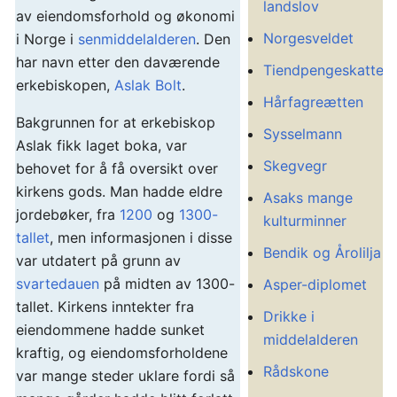
landslov
av eiendomsforhold og økonomi
Norgesveldet
i Norge i
senmiddelalderen
. Den
har navn etter den daværende
Tiendpengeskatten
erkebiskopen,
Aslak Bolt
.
Hårfagreætten
Bakgrunnen for at erkebiskop
Sysselmann
Aslak fikk laget boka, var
Skegvegr
behovet for å få oversikt over
kirkens gods. Man hadde eldre
Asaks mange
jordebøker, fra
1200
og
1300-
kulturminner
tallet
, men informasjonen i disse
Bendik og Årolilja
var utdatert på grunn av
svartedauen
på midten av 1300-
Asper-diplomet
tallet. Kirkens inntekter fra
Drikke i
eiendommene hadde sunket
middelalderen
kraftig, og eiendomsforholdene
Rådskone
var mange steder uklare fordi så