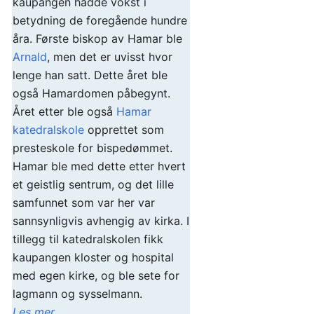
kaupangen hadde vokst i
betydning de foregående hundre
åra. Første biskop av Hamar ble
Arnald
, men det er uvisst hvor
lenge han satt. Dette året ble
også Hamardomen påbegynt.
Året etter ble også
Hamar
katedralskole
opprettet som
presteskole for bispedømmet.
Hamar ble med dette etter hvert
et geistlig sentrum, og det lille
samfunnet som var her var
sannsynligvis avhengig av kirka. I
tillegg til katedralskolen fikk
kaupangen kloster og hospital
med egen kirke, og ble sete for
lagmann og sysselmann.
Les mer …