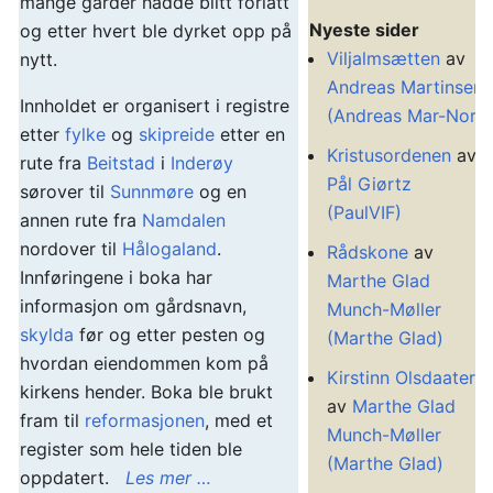
mange gårder hadde blitt forlatt
Nyeste sider
og etter hvert ble dyrket opp på
Viljalmsætten
av
nytt.
Andreas Martinsen
Innholdet er organisert i registre
(Andreas Mar-Nor)
etter
fylke
og
skipreide
etter en
Kristusordenen
av
rute fra
Beitstad
i
Inderøy
Pål Giørtz
sørover til
Sunnmøre
og en
(PaulVIF)
annen rute fra
Namdalen
nordover til
Hålogaland
.
Rådskone
av
Innføringene i boka har
Marthe Glad
informasjon om gårdsnavn,
Munch-Møller
skylda
før og etter pesten og
(Marthe Glad)
hvordan eiendommen kom på
Kirstinn Olsdaater
kirkens hender. Boka ble brukt
av
Marthe Glad
fram til
reformasjonen
, med et
Munch-Møller
register som hele tiden ble
(Marthe Glad)
oppdatert.
Les mer …